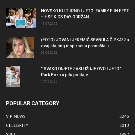
NOVSKO KULTURNO LJETO: FAMILY FUN FEST
– HSF KIDS DAY ODRŽAN...
18.07.2025
(FOTO) JOVANI JEREMIĆ SEVNULA ČIPKA! Za
ovaj stajling inspiraciju pronašla u...
08.04.2023
“ SVAKO DIJETE ZASLUŽUJE OVO LJETO“:
Park Boka u julu postaje...
17.07.2025
POPULAR CATEGORY
VIP NEWS
3246
CELEBRITY
2013
SVET
1492