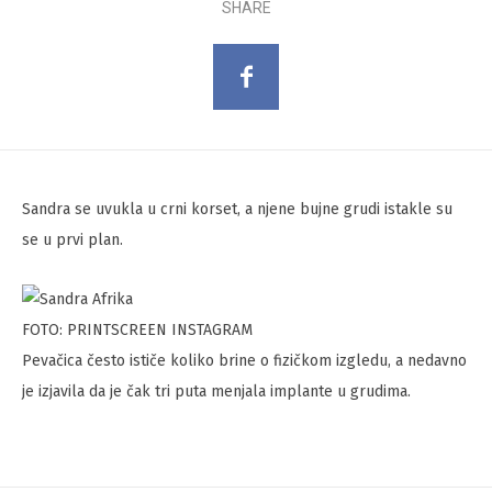
SHARE
Sandra se uvukla u crni korset, a njene bujne grudi istakle su
se u prvi plan.
FOTO: PRINTSCREEN INSTAGRAM
Pevačica često ističe koliko brine o fizičkom izgledu, a nedavno
je izjavila da je čak tri puta menjala implante u grudima.