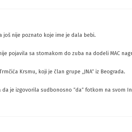
još nije poznato koje ime je dala bebi.
 nije pojavila sa stomakom do zuba na dodeli MAC nag
Trmčića Krsmu, koji je član grupe „JNA“ iz Beograda.
rila da je izgovorila sudbonosno “da“ fotkom na svom I