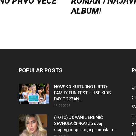
NO PRVO VEČE
ROMAN I NAJAV
ALBUM!
POPULAR POSTS
P
NOVSKO KULTURNO LJETO:
V
FAMILY FUN FEST – HSF KIDS
C
DAY ODRŽAN...
18.07.2025
S
T
(FOTO) JOVANI JEREMIĆ
SEVNULA ČIPKA! Za ovaj
Z
stajling inspiraciju pronašla u...
L