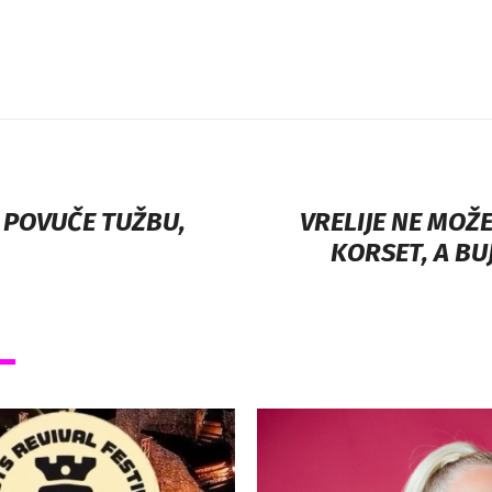
A POVUČE TUŽBU,
VRELIJE NE MOŽE
KORSET, A BU