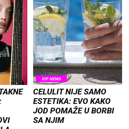
VIP NEWS
OTAKNE
CELULIT NIJE SAMO
:
ESTETIKA: EVO KAKO
JOD POMAŽE U BORBI
OVI
SA NJIM