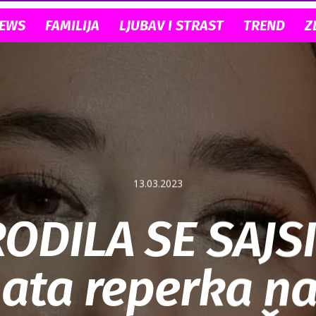
NEWS
FAMILIJA
LJUBAV I STRAST
TREND
Z
13.03.2023
ODILA SE SAJSI
ata reperka na