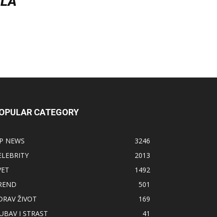
ILA
OPULAR CATEGORY
IP NEWS
3246
ELEBRITY
2013
VET
1492
REND
501
DRAV ŽIVOT
169
JUBAV I STRAST
41