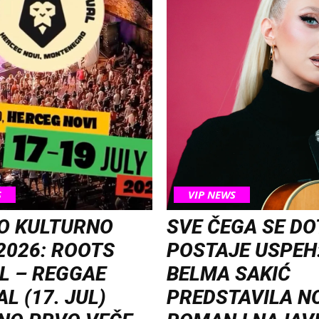
S
VIP NEWS
O KULTURNO
SVE ČEGA SE D
2026: ROOTS
POSTAJE USPEH
L – REGGAE
BELMA SAKIĆ
L (17. JUL)
PREDSTAVILA N