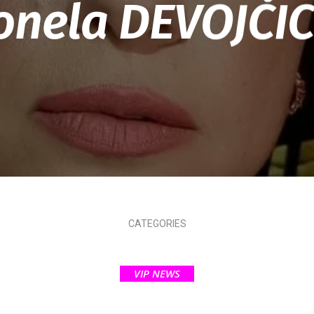
onela DEVOJČIC
CATEGORIES
VIP NEWS