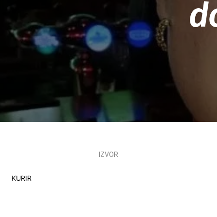
d
IZVOR
KURIR