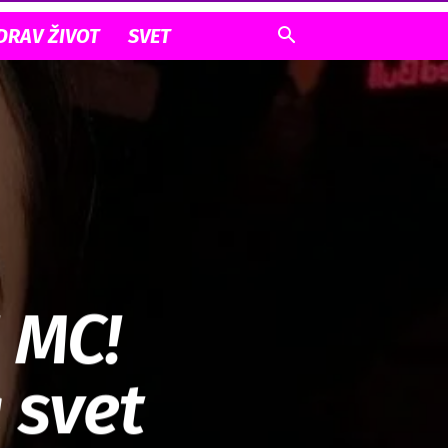
DRAV ŽIVOT
SVET
 MC!
 svet