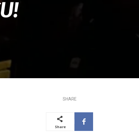
U!
SHARE
Share