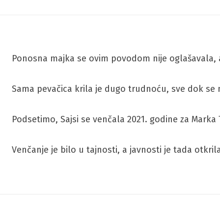
Ponosna majka se ovim povodom nije oglašavala, a 
Sama pevačica krila je dugo trudnoću, sve dok se
Podsetimo, Sajsi se venčala 2021. godine za Marka 
Venčanje je bilo u tajnosti, a javnosti je tada otk