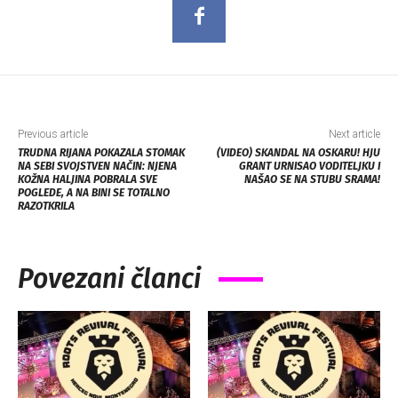
Previous article
Next article
TRUDNA RIJANA POKAZALA STOMAK
(VIDEO) SKANDAL NA OSKARU! HJU
NA SEBI SVOJSTVEN NAČIN: NJENA
GRANT URNISAO VODITELJKU I
KOŽNA HALJINA POBRALA SVE
NAŠAO SE NA STUBU SRAMA!
POGLEDE, A NA BINI SE TOTALNO
RAZOTKRILA
Povezani članci