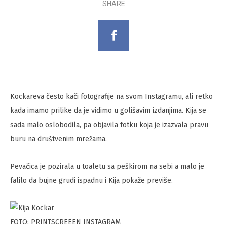
SHARE
Kockareva često kači fotografije na svom Instagramu, ali retko
kada imamo prilike da je vidimo u golišavim izdanjima. Kija se
sada malo oslobodila, pa objavila fotku koja je izazvala pravu
buru na društvenim mrežama.
Pevačica je pozirala u toaletu sa peškirom na sebi a malo je
falilo da bujne grudi ispadnu i Kija pokaže previše.
FOTO: PRINTSCREEEN INSTAGRAM