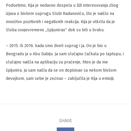
Podsetimo, Kija je nedavno dospela u žiži interesovanja zbog
izjava o bivšem suprugu Slobi Radanoviću, što je naišlo na
mnoštvo pozitivnih i negativnih reakcija. Kija je otkrila da je
Sloba svojevremeno „špijunirao“ dok su bili u braku.
– 2015. ili 2016. kada smo živeli suprug i ja. On je bio u
Beogradu ja u Abu Dabiju. Ja sam slučajno čačkala po laptopu, i
slučajno naišla na aplikaciju za praćenje, hteo je da me
špijunira. Ja sam našla da se on dopisivao sa nekom bivšom
devojkom, sam sebe je zeznuo – zaključila je Kija u emisiji.
SHARE