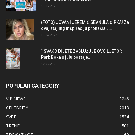
18.07.2025
(FOTO) JOVANI JEREMIĆ SEVNULA ČIPKA! Za
ovaj stajling inspiraciju pronašla u...
08.04.2023
“ SVAKO DIJETE ZASLUŽUJE OVO LJETO“:
Park Boka u julu postaje...
17.07.2025
POPULAR CATEGORY
VIP NEWS
3246
CELEBRITY
2013
SVET
1534
TREND
501
ZDRAV ŽIVOT
169