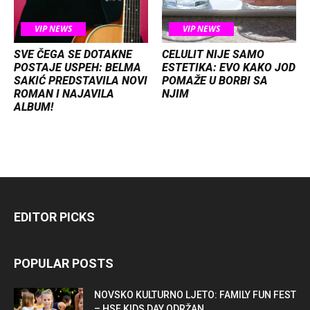
VIP NEWS
VIP NEWS
SVE ČEGA SE DOTAKNE
CELULIT NIJE SAMO
POSTAJE USPEH: BELMA
ESTETIKA: EVO KAKO JOD
SAKIĆ PREDSTAVILA NOVI
POMAŽE U BORBI SA
ROMAN I NAJAVILA
NJIM
ALBUM!
EDITOR PICKS
POPULAR POSTS
NOVSKO KULTURNO LJETO: FAMILY FUN FEST
– HSF KIDS DAY ODRŽAN...