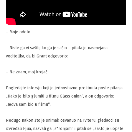
– Moje odelo.
– Niste ga vi sašili, ko ga je sašio – pitala je nasmejana
voditeljka, da bi Grant odgovorio:
– Ne znam, moj krojač.
Pogledajte intervju koji je jednostavno prekinula posle pitanja
„Kako je bilo glumiti u filmu Glass onion“, a on odgovorio:
„Jedva sam bio u filmu“:
Nedugo nakon što je snimak osvanuo na Tviteru, gledaoci su
izvređali Hjua, nazvali ga „s*ronjom“ i pitali se „zašto je uopšte