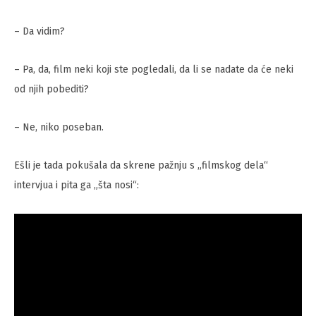
– Da vidim?
– Pa, da, film neki koji ste pogledali, da li se nadate da će neki
od njih pobediti?
– Ne, niko poseban.
Ešli je tada pokušala da skrene pažnju s „filmskog dela“
intervjua i pita ga „šta nosi“: