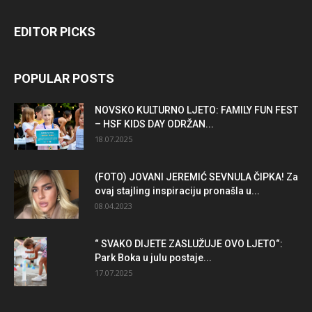
EDITOR PICKS
POPULAR POSTS
NOVSKO KULTURNO LJETO: FAMILY FUN FEST
– HSF KIDS DAY ODRŽAN...
18.07.2025
(FOTO) JOVANI JEREMIĆ SEVNULA ČIPKA! Za
ovaj stajling inspiraciju pronašla u...
08.04.2023
“ SVAKO DIJETE ZASLUŽUJE OVO LJETO“:
Park Boka u julu postaje...
17.07.2025