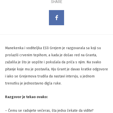
SHARE
Manekenka i voditeljka Ešli Grejem je razgovarala sa koji su
prolazili crvenim tepihom, a kada je došao red na Granta,
zažalila je što je uopšte i pokušala da priča s njim. Na svako
pitanje koje mu je postavila, Hju Grant je davao kratke odgovore
i iako se Grejemova trudila da nastavi intervju, u jednom
trenutku je jednostavno digla ruke.
Razgovor je tekao ovako:
– Čemu se radujete večeras, šta jedva čekate da vidite?