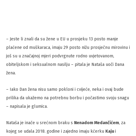
– Jeste li znali da su žene u EU u prosjeku 13 posto manje
plaćene od muškaraca, imaju 29 posto nižu prosječnu mirovinu i
još su u značajnoj mjeri podvrgnute rodno uvjetovanom,
obiteljskom i seksualnom nasilju – pitala je Nataša uoči Dana
žena.
– Iako Dan žena nisu samo pokloni i cvijeće, neka i ovaj bude
prilika da ukažemo na potrebnu borbu i počastimo svoju snagu
– napisala je glumica.
Nataša je inače u srećnom braku s
Nenadom Medančićem
, za
kojeg se udala 2018. godine i zajedno imaju kćerku
Kaju
i