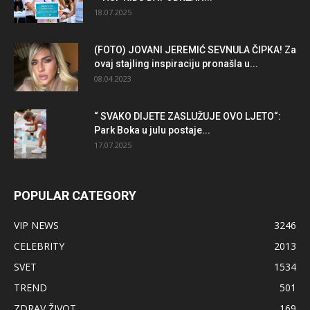
18.07.2025
(FOTO) JOVANI JEREMIĆ SEVNULA ČIPKA! Za
ovaj stajling inspiraciju pronašla u...
08.04.2023
“ SVAKO DIJETE ZASLUŽUJE OVO LJETO“:
Park Boka u julu postaje...
17.07.2025
POPULAR CATEGORY
VIP NEWS
3246
CELEBRITY
2013
SVET
1534
TREND
501
ZDRAV ŽIVOT
169