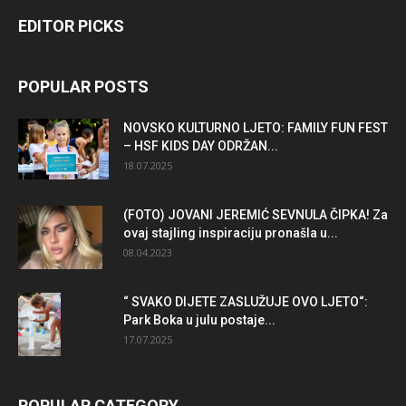
EDITOR PICKS
POPULAR POSTS
NOVSKO KULTURNO LJETO: FAMILY FUN FEST
– HSF KIDS DAY ODRŽAN...
18.07.2025
(FOTO) JOVANI JEREMIĆ SEVNULA ČIPKA! Za
ovaj stajling inspiraciju pronašla u...
08.04.2023
“ SVAKO DIJETE ZASLUŽUJE OVO LJETO“:
Park Boka u julu postaje...
17.07.2025
POPULAR CATEGORY