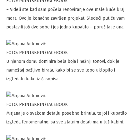
FOTO: PRINTSKRIN/FACEBOOK
– Videli ste kad sam počela renoviranje ove male kuće kraj
mora. Ovo je konačno završen projekat. Sledeći put ću vam
postaviti još dve sobe i jos jedno kupatilo – poručila je ona.
FOTO: PRINTSKRIN/FACEBOOK
U njenom domu dominira bela boja i nežniji tonovi, dok je
nameštaj pažljivo birala, kako bi se sve lepo uklopilo i
izgledalo kako iz časopisa.
FOTO: PRINTSKRIN/FACEBOOK
Mirjana je o svakom detalju posebno brinula, te joj i kupatilo
izgleda fenomenalno, sa sve zlatnim detaljima u tuš kabini.