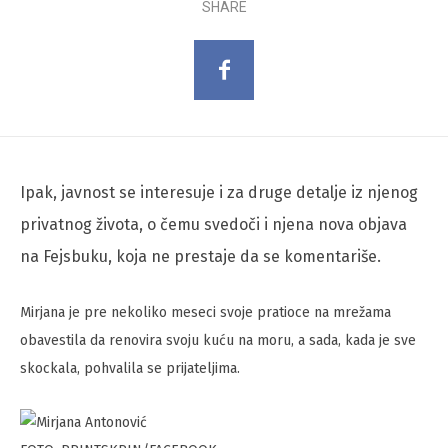
SHARE
Ipak, javnost se interesuje i za druge detalje iz njenog
privatnog života, o čemu svedoči i njena nova objava
na Fejsbuku, koja ne prestaje da se komentariše.
Mirjana je pre nekoliko meseci svoje pratioce na mrežama
obavestila da renovira svoju kuću na moru, a sada, kada je sve
skockala, pohvalila se prijateljima.