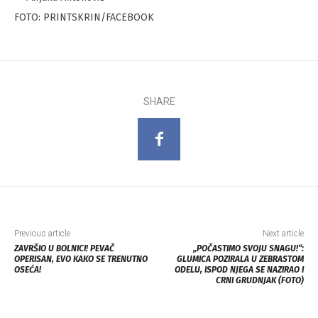
FOTO: PRINTSKRIN/FACEBOOK
SHARE
Previous article
Next article
ZAVRŠIO U BOLNICI! PEVAČ
„POČASTIMO SVOJU SNAGU!“:
OPERISAN, EVO KAKO SE TRENUTNO
GLUMICA POZIRALA U ZEBRASTOM
OSEĆA!
ODELU, ISPOD NJEGA SE NAZIRAO I
CRNI GRUDNJAK (FOTO)