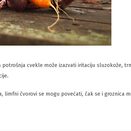
potrošnja cvekle može izazvati iritaciju sluzokože, tr
ije.
a, limfni čvorovi se mogu povećati, čak se i groznica m