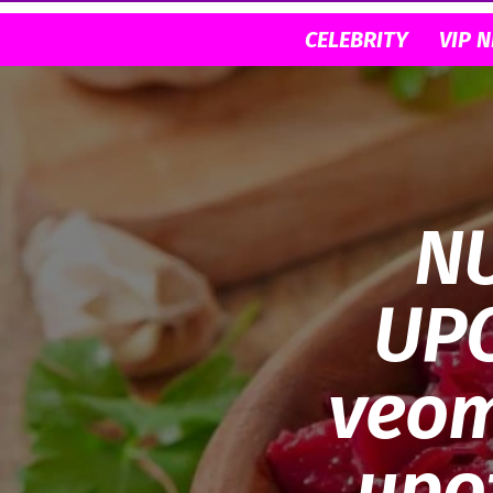
CELEBRITY
VIP 
NU
UPO
veoma
upo