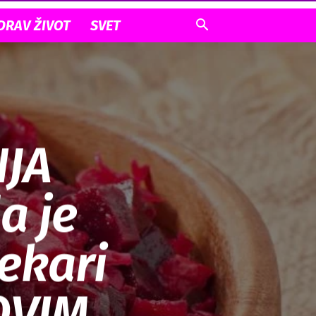
DRAV ŽIVOT
SVET
NJA
a je
lekari
OVIM