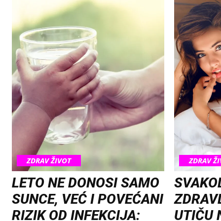
ZDRAV ŽIVOT
ZDRAV Ž
LETO NE DONOSI SAMO
SVAKOD
SUNCE, VEĆ I POVEĆANI
ZDRAVL
RIZIK OD INFEKCIJA:
UTIČU 