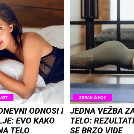
IVOT
ZDRAV ŽIVOT
NEVNI ODNOSI I
JEDNA VEŽBA Z
JE: EVO KAKO
TELO: REZULTATI
NA TELO
SE BRZO VIDE