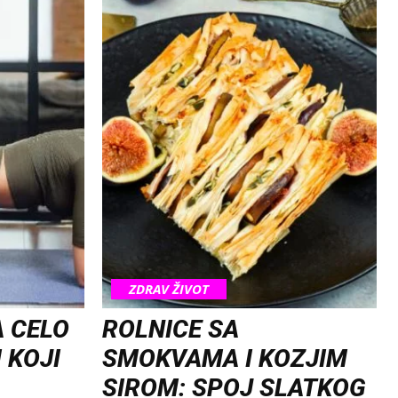
ZDRAV ŽIVOT
A CELO
ROLNICE SA
 KOJI
SMOKVAMA I KOZJIM
SIROM: SPOJ SLATKOG