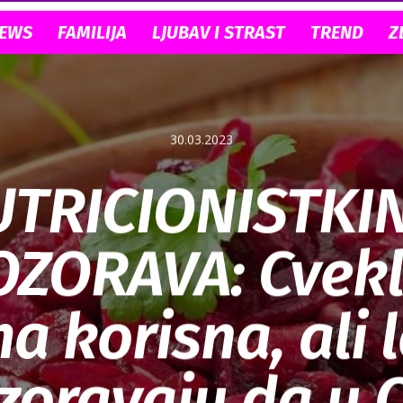
NEWS
FAMILIJA
LJUBAV I STRAST
TREND
Z
30.03.2023
TRICIONISTKI
ZORAVA: Cvekl
 korisna, ali 
zoravaju da u 