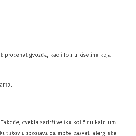
ok procenat gvožđa, kao i folnu kiselinu koja
bama.
 Takođe, cvekla sadrži veliku količinu kalcijum
il Kutušov upozorava da može izazvati alergijske