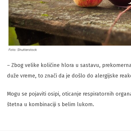
Foto: Shutterstock
– Zbog velike količine hlora u sastavu, prekomerna 
duže vreme, to znači da je došlo do alergijske reakc
Mogu se pojaviti osipi, oticanje respiratornih organ
štetna u kombinaciji s belim lukom.