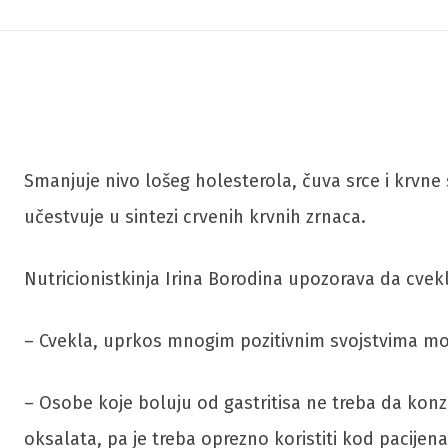
Smanjuje nivo lošeg holesterola, čuva srce i krvne 
učestvuje u sintezi crvenih krvnih zrnaca.
Nutricionistkinja Irina Borodina upozorava da cve
– Cvekla, uprkos mnogim pozitivnim svojstvima mo
– Osobe koje boluju od gastritisa ne treba da konzu
oksalata, pa je treba oprezno koristiti kod pacijen