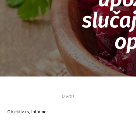
sluča
op
IZVOR
Objektiv.rs, Informer