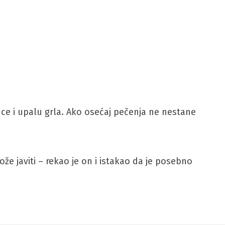
nce i upalu grla. Ako osećaj pečenja ne nestane
ože javiti – rekao je on i istakao da je posebno