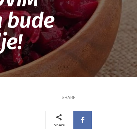
a bude
je!
SHARE
Share