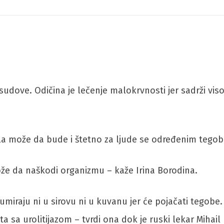
sudove. Odičina je lečenje malokrvnosti jer sadrži vis
kla može da bude i štetno za ljude se određenim tego
že da naškodi organizmu – kaže Irina Borodina.
miraju ni u sirovu ni u kuvanu jer će pojačati tegobe.
ata sa urolitijazom – tvrdi ona dok je ruski lekar Miha