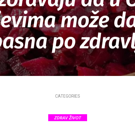
jevima može d
asna po zdravl
CATEGORIES
ZDRAV ŽIVOT