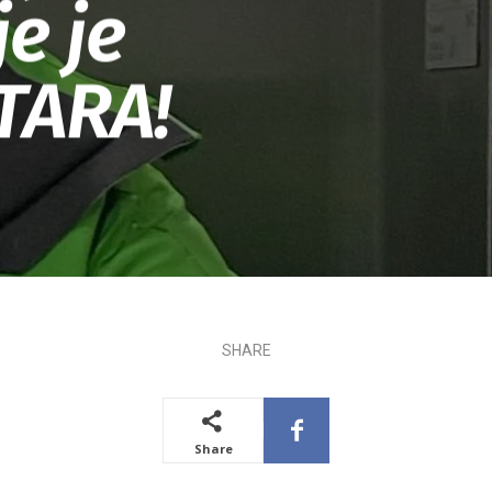
e je
TARA!
SHARE
Share