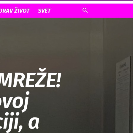
DRAV ŽIVOT
SVET
MREŽE!
ovoj
ji, a