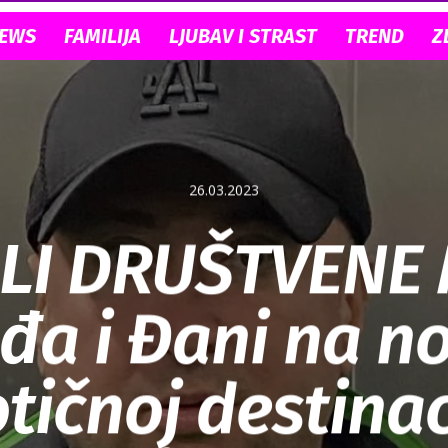
NEWS
FAMILIJA
LJUBAV I STRAST
TREND
Z
26.03.2023
ILI DRUŠTVENE 
đa i Đani na n
tičnoj destinaci