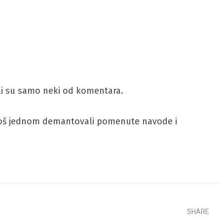
ili su samo neki od komentara.
i još jednom demantovali pomenute navode i
SHARE