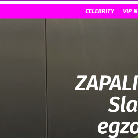
CELEBRITY
VIP 
ZAPAL
Sla
egzo