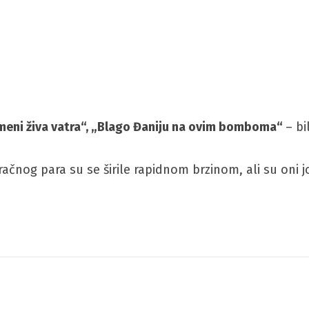
je meni živa vatra“, „Blago Đaniju na ovim bomboma“
– b
račnog para su se širile rapidnom brzinom, ali su on