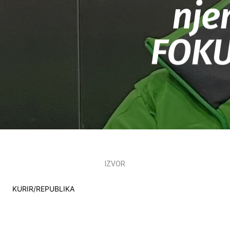
nje
FOKU
IZVOR
KURIR/REPUBLIKA