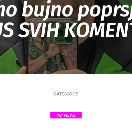
no bujno poprsj
S SVIH KOMEN
CATEGORIES
VIP NEWS