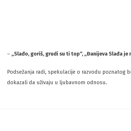
–
„Slađo, goriš, grudi su ti top“, „Đanijeva Slađa 
Podsežanja radi, spekulacije o razvodu poznatog b
dokazali da uživaju u ljubavnom odnosu.