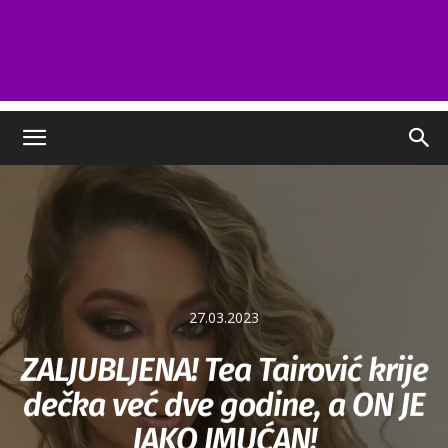
27.03.2023
ZALJUBLJENA! Tea Tairović krije
dečka već dve godine, a ON JE
JAKO IMUĆAN!