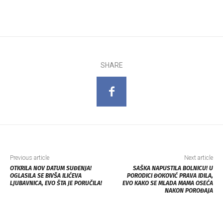
SHARE
Previous article
Next article
OTKRILA NOV DATUM SUĐENJA!
SAŠKA NAPUSTILA BOLNICU! U
OGLASILA SE BIVŠA ILIĆEVA
PORODICI ĐOKOVIĆ PRAVA IDILA,
LJUBAVNICA, EVO ŠTA JE PORUČILA!
EVO KAKO SE MLADA MAMA OSEĆA
NAKON POROĐAJA