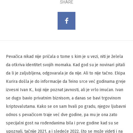
SHARE
Pevačica nikad nije pričala o tome s kim je u vezi, niti je želela
da otkriva identitet svojih momaka. Kad god su je novinari pitali
da li je zaljubljena, odgovarala je da nije. Ali to nije tačno. Ekipa
Kurira došla je do informacije da Teino srce već godinama greje
izvesni Ivan K., koji nije poznat javnosti, ali je vrlo imućan. Ivan
se dugo bavio privatnim biznisom, a danas se bavi trgovinom
kriptovalutama. Kako se on sam hvali po gradu, njegov ljubavni
odnos s pevačicom traje već dve godine, pa mu je ona zato
specijalni gost na rođendanima bila i prve godine kad su se
upoznali, tačnije 2021, a i sledeće 2022, što se može videti i na