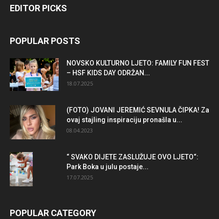
EDITOR PICKS
POPULAR POSTS
NOVSKO KULTURNO LJETO: FAMILY FUN FEST
– HSF KIDS DAY ODRŽAN...
18.07.2025
(FOTO) JOVANI JEREMIĆ SEVNULA ČIPKA! Za
ovaj stajling inspiraciju pronašla u...
08.04.2023
“ SVAKO DIJETE ZASLUŽUJE OVO LJETO“:
Park Boka u julu postaje...
17.07.2025
POPULAR CATEGORY