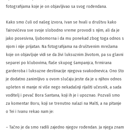
fotografijama koje je on objavljivao sa svog rođendana.
Kako smo čuli od našeg izvora, Ivan se hvali u društvu kako
Tairovićeva sve svoje slobodno vreme provodi s njim, ali da je
jako posesivna, ljubomorna i da mu ponekad zbog toga odnos s
njom i nije prijatan. Na fotografijama na društvenim mrežama
koje on objavljuje vidi se da živi luksuznim životom, pa su glavni
separei po klubovima, flaše skupog šampanjca, firmirana
garderoba i luksuzne destinacije njegova svakodnevica. Ono što
je dodatno zanimljivo u ovom slučaju jeste da je u njihov odnos
upleten ni manje ni više nego nekadašnji rijaliti učesnik, a sada
voditelj i pevač Bora Santana, koji ih je i upoznao. Pozvali smo
za komentar Boru, koji se trenutno nalazi na Malti, a na pitanje
o Tei i Ivanu rekao nam je:
– Tačno je da smo radili zajedno njegov rođendan. Ja njega znam