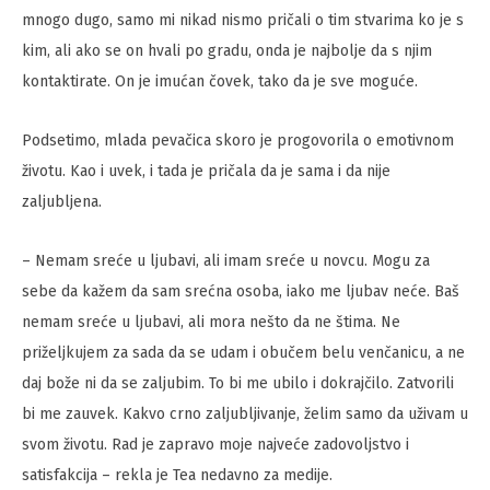
mnogo dugo, samo mi nikad nismo pričali o tim stvarima ko je s
kim, ali ako se on hvali po gradu, onda je najbolje da s njim
kontaktirate. On je imućan čovek, tako da je sve moguće.
Podsetimo, mlada pevačica skoro je progovorila o emotivnom
životu. Kao i uvek, i tada je pričala da je sama i da nije
zaljubljena.
– Nemam sreće u ljubavi, ali imam sreće u novcu. Mogu za
sebe da kažem da sam srećna osoba, iako me ljubav neće. Baš
nemam sreće u ljubavi, ali mora nešto da ne štima. Ne
priželjkujem za sada da se udam i obučem belu venčanicu, a ne
daj bože ni da se zaljubim. To bi me ubilo i dokrajčilo. Zatvorili
bi me zauvek. Kakvo crno zaljubljivanje, želim samo da uživam u
svom životu. Rad je zapravo moje najveće zadovoljstvo i
satisfakcija – rekla je Tea nedavno za medije.