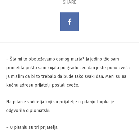
SHARE
– Šta mi to obeležavamo osmog marta? Ja jedino tšo sam
primetila pošto sam zujala po gradu ceo dan jeste puno cveća.
Ja mislim da bi to trebalo da bude tako svaki dan. Meni su na
kućnu adresu prijatelji poslali cveće.
Na pitanje voditelja koji su prijatelje u pitanju Ljupka je
odgvorila diplomatski:
– U pitanju su tri prijatelja.