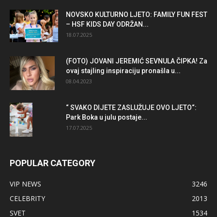
NOVSKO KULTURNO LJETO: FAMILY FUN FEST
– HSF KIDS DAY ODRŽAN...
18.07.2025
(FOTO) JOVANI JEREMIĆ SEVNULA ČIPKA! Za
ovaj stajling inspiraciju pronašla u...
08.04.2023
“ SVAKO DIJETE ZASLUŽUJE OVO LJETO“:
Park Boka u julu postaje...
17.07.2025
POPULAR CATEGORY
VIP NEWS
3246
CELEBRITY
2013
SVET
1534