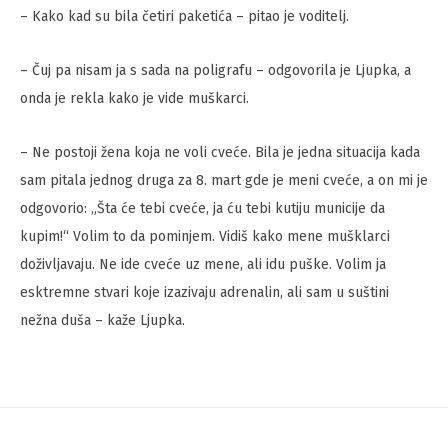
– Kako kad su bila četiri paketića – pitao je voditelj.
– Čuj pa nisam ja s sada na poligrafu – odgovorila je Ljupka, a
onda je rekla kako je vide muškarci.
– Ne postoji žena koja ne voli cveće. Bila je jedna situacija kada
sam pitala jednog druga za 8. mart gde je meni cveće, a on mi je
odgovorio: „Šta će tebi cveće, ja ću tebi kutiju municije da
kupim!“ Volim to da pominjem. Vidiš kako mene mušklarci
doživljavaju. Ne ide cveće uz mene, ali idu puške. Volim ja
esktremne stvari koje izazivaju adrenalin, ali sam u suštini
nežna duša – kaže Ljupka.