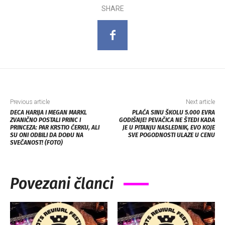
SHARE
Previous article
Next article
DECA HARIJA I MEGAN MARKL
PLAĆA SINU ŠKOLU 5.000 EVRA
ZVANIČNO POSTALI PRINC I
GODIŠNJE! PEVAČICA NE ŠTEDI KADA
PRINCEZA: PAR KRSTIO ĆERKU, ALI
JE U PITANJU NASLEDNIK, EVO KOJE
SU ONI ODBILI DA DOĐU NA
SVE POGODNOSTI ULAZE U CENU
SVEČANOST! (FOTO)
Povezani članci