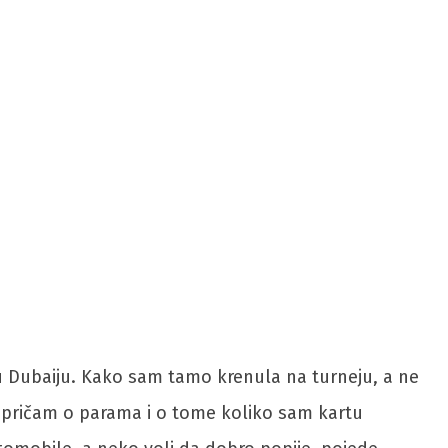
, u Dubaiju. Kako sam tamo krenula na turneju, a ne
 pričam o parama i o tome koliko sam kartu