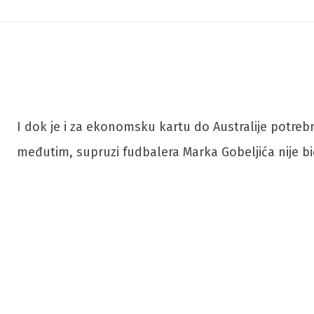
I dok je i za ekonomsku kartu do Australije potrebno
međutim, supruzi fudbalera Marka Gobeljića nije bio