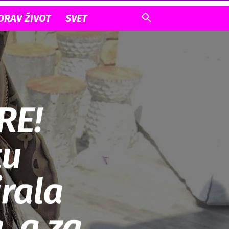
DRAV ŽIVOT
SVET
RE!
tu
irala
, a za