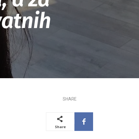
vatnih
SHARE
Share