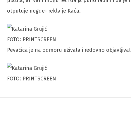
platila, ali vam mogu reći da ja puno radim i da je
otputuje negde- rekla je Kaća.
FOTO: PRINTSCREEN
Pevačica je na odmoru uživala i redovno objavljiv
FOTO: PRINTSCREEN