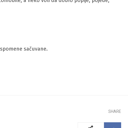
utomobile, a neko voli da dobro popije, pojede,
e uspomene sačuvane.
SHARE