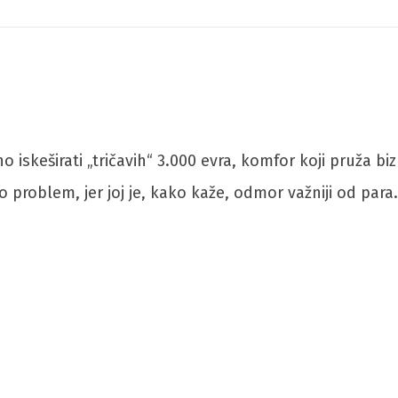
 iskeširati „tričavih“ 3.000 evra, komfor koji pruža bi
 problem, jer joj je, kako kaže, odmor važniji od para.