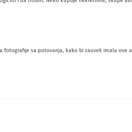
 logično i da trošim. Neko kupuje nekretnine, skupe a
ala fotografije sa putovanja, kako bi zauvek imala ov