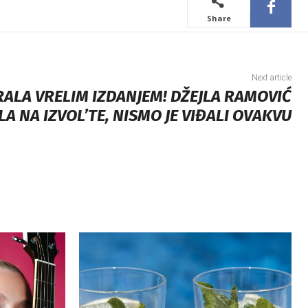
Share
Next article
RALA VRELIM IZDANJEM! DŽEJLA RAMOVIĆ
LA NA IZVOL’TE, NISMO JE VIĐALI OVAKVU