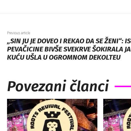
Previous article
„SIN JU JE DOVEO I REKAO DA SE ŽENI“: 
PEVAČICINE BIVŠE SVEKRVE ŠOKIRALA JA
KUĆU UŠLA U OGROMNOM DEKOLTEU
Povezani članci