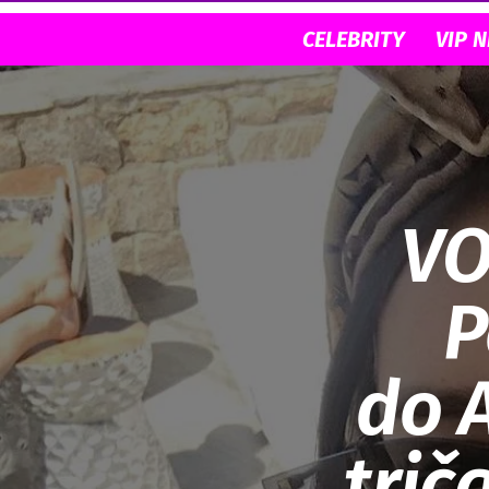
CELEBRITY
VIP 
VO
P
do A
„trič