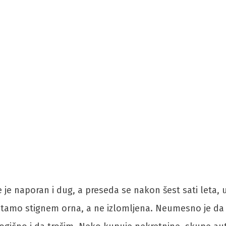
ije je naporan i dug, a preseda se nakon šest sati leta
tamo stignem orna, a ne izlomljena. Neumesno je da