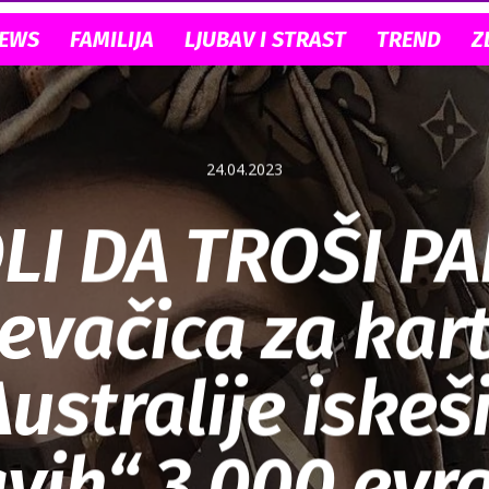
NEWS
FAMILIJA
LJUBAV I STRAST
TREND
Z
24.04.2023
LI DA TROŠI PA
evačica za kar
ustralije iskeš
avih“ 3.000 evra