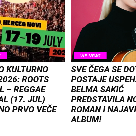
S
VIP NEWS
O KULTURNO
SVE ČEGA SE D
2026: ROOTS
POSTAJE USPEH
L – REGGAE
BELMA SAKIĆ
L (17. JUL)
PREDSTAVILA N
NO PRVO VEČE
ROMAN I NAJAV
ALBUM!