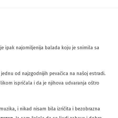
 je ipak najomiljenija balada koju je snimila sa
a jednu od najzgodnijih pevačica na našoj estradi.
likom ispričala i da je njihova udvaranja oštro
ika, i nikad nisam bila izričita i bezobrazna