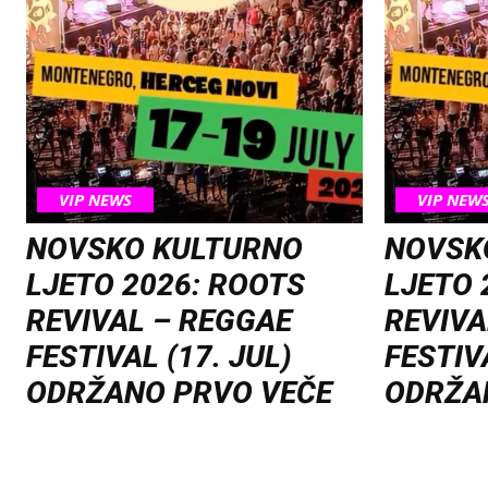
VIP NEWS
VIP NEW
NOVSKO KULTURNO
NOVSK
LJETO 2026: ROOTS
LJETO 
REVIVAL – REGGAE
REVIVA
FESTIVAL (17. JUL)
FESTIVA
ODRŽANO PRVO VEČE
ODRŽA