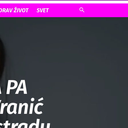
DRAV ŽIVOT
SVET
 PA
ranić
stradu,