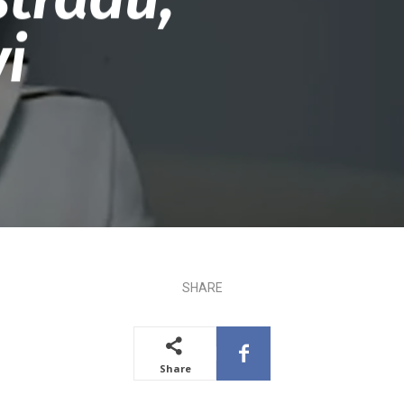
i
SHARE
Share