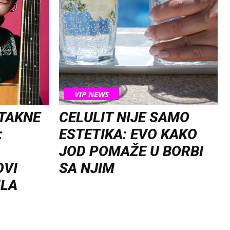
VIP NEWS
OTAKNE
CELULIT NIJE SAMO
:
ESTETIKA: EVO KAKO
JOD POMAŽE U BORBI
OVI
SA NJIM
ILA