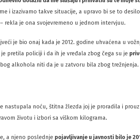
kodnevno dolazili da me slušaju i prihvatili su te moje 
 izazivamo takve situacije, a upravo bi se to desilo 
 – rekla je ona svojevremeno u jednom intervjuu.
a najveći je bio onaj kada je 2012. godine uhvaćena u 
je pretila policiji i da ih je vređala zbog čega su je
priv
zbog alkohola niti da je u zatvoru bila zbog trežnjenja.
je nastupala noću, štitna žlezda joj je proradila i pr
dravom životu i izbori sa viškom kilograma.
e, a njeno poslednje
pojavljivanje u javnosti bilo je 2