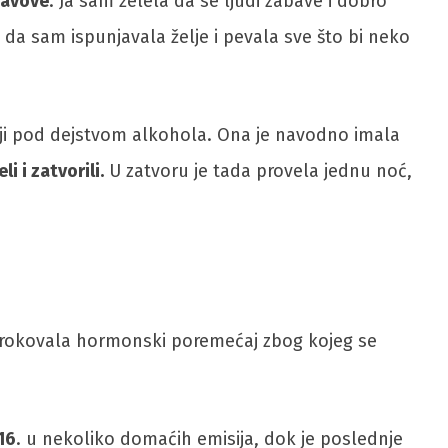
stavove
. Ja sam želela da se ljudi zabave i dobro
da sam ispunjavala želje i pevala sve što bi neko
vožnji pod dejstvom alkohola. Ona je navodno imala
eli i zatvorili.
U zatvoru je tada provela jednu noć,
ouzrokovala hormonski poremećaj zbog kojeg se
016
. u nekoliko domaćih emisija, dok je poslednje