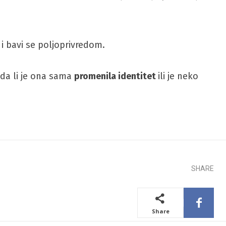
c i bavi se poljoprivredom.
 da li je ona sama
promenila identitet
ili je neko
SHARE
Share