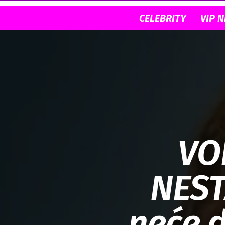
CELEBRITY
VIP 
VO
NEST
neće d