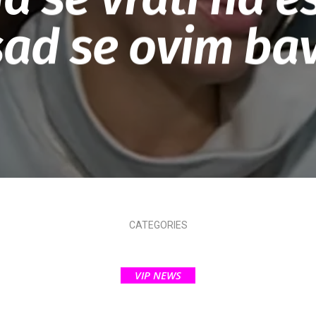
sad se ovim bav
CATEGORIES
VIP NEWS