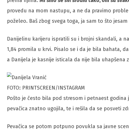
prema njima.
Mi smo se svi srodili tako, oni su sva
provedu na mom nastupu, a ne da pravimo probleme i
poželeo. Baš zbog svega toga, ja sam to što jesam
Danijelinu karijeru ispratili su i brojni skandali, 
1,84 promila u krvi. Pisalo se i da je bila bahata, da 
a Danijela je kasnije isticala da nije bila uhapšena 
FOTO: PRINTSCREEN/INSTAGRAM
Pošto je često bila pod stresom i petnaest godina 
pevačica znatno ugojila, te i rešila da se posveti z
Pevačica se potom potpuno povukla sa javne scen