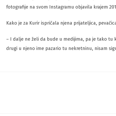
fotografije na svom Instagramu objavila krajem 201
Kako je za Kurir ispričala njena prijateljica, pevači
– I dalje ne želi da bude u medijima, pa je tako 
drugi u njeno ime pazario tu nekretninu, nisam sigur