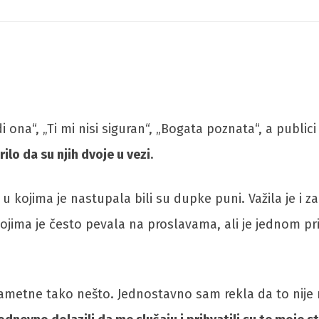
i ona“, „Ti mi nisi siguran“, „Bogata poznata“, a publici
rilo da su njih dvoje u vezi
.
 u kojima je nastupala bili su dupke puni. Važila je i z
kojima je često pevala na proslavama, ali je jednom pri
etne tako nešto. Jednostavno sam rekla da to nije muz