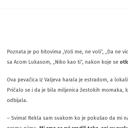
Poznata je po hitovima „Voli me, ne voli“, „Da ne vid
sa Acom Lukasom, „Niko kao ti“, nakon koje se
otk
Ova pevačica iz Valjeva harala je estradom, a lokali
Pričalo se i da je bila miljenica žestokih momaka, 
odbijala.
– Svima! Rekla sam svakom ko je pokušao da mi nam