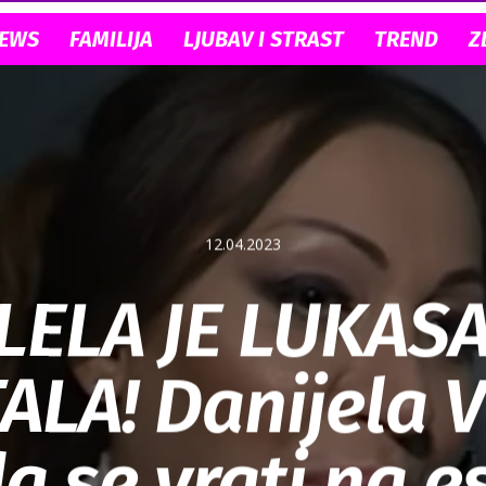
NEWS
FAMILIJA
LJUBAV I STRAST
TREND
Z
12.04.2023
LELA JE LUKASA
ALA! Danijela V
a se vrati na e