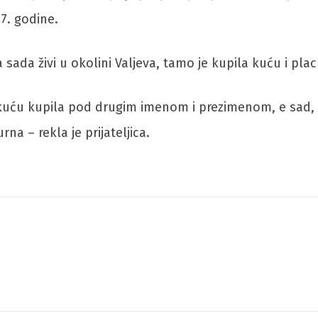
7. godine.
ca sada živi u okolini Valjeva, tamo je kupila kuću i pla
tu kuću kupila pod drugim imenom i prezimenom, e sad,
na – rekla je prijateljica.