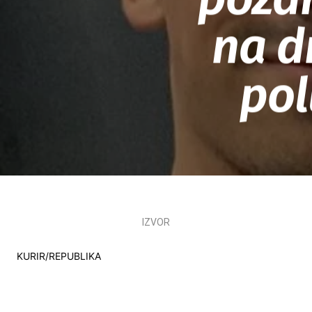
na d
pol
IZVOR
KURIR/REPUBLIKA