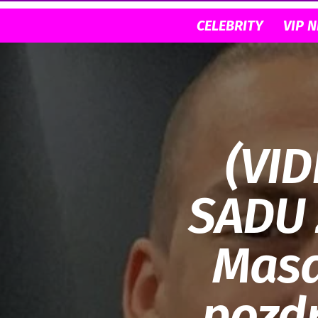
CELEBRITY
VIP 
(VI
SADU 
Masa
pozdr