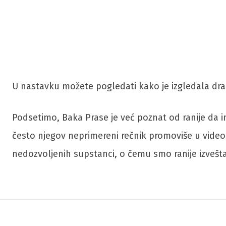
U nastavku možete pogledati kako je izgledala dra
Podsetimo, Baka Prase je već poznat od ranije da im
često njegov neprimereni rečnik promoviše u video 
nedozvoljenih supstanci, o čemu smo ranije izvešta