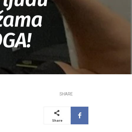
ežama
OGA!
SHARE
Share