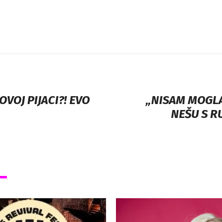
VOJ PIJACI?! EVO
„NISAM MOGL
NEŠU S R