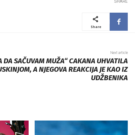
SHARE
Share
Next article
A DA SAČUVAM MUŽA“ CAKANA UHVATILA
USKINJOM, A NJEGOVA REAKCIJA JE KAO IZ
UDŽBENIKA