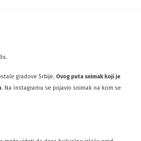
du.
 ostale gradove Srbije.
Ovog puta snimak koji je
u
. Na Instagramu se pojavio snimak na kom se