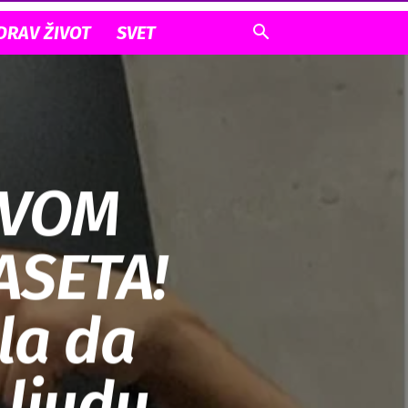
DRAV ŽIVOT
SVET
OVOM
ASETA!
la da
 ljudu