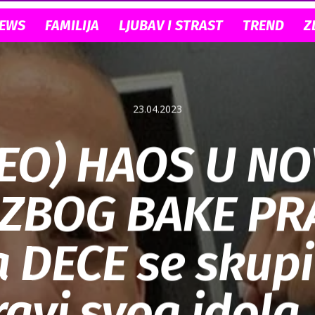
NEWS
FAMILIJA
LJUBAV I STRAST
TREND
Z
23.04.2023
DEO) HAOS U N
ZBOG BAKE PR
 DECE se skupi
avi svog idola,