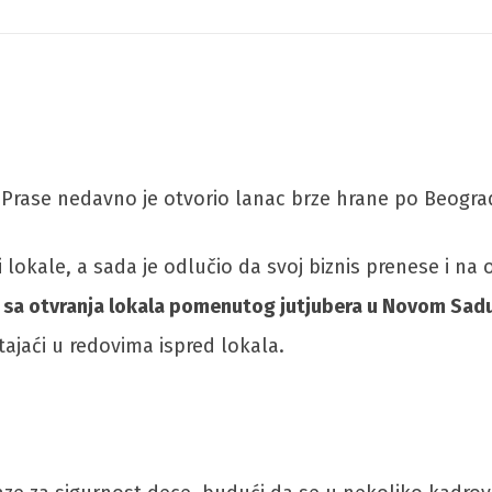
ka Prase nedavno je otvorio lanac brze hrane po Beogra
i lokale, a sada je odlučio da svoj biznis prenese i na
 sa otvranja lokala pomenutog jutjubera u Novom Sad
tajaći u redovima ispred lokala.