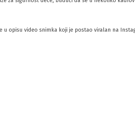
paze za sigurnost dece, budući da se u nekoliko kadro
iše u opisu video snimka koji je postao viralan na Inst