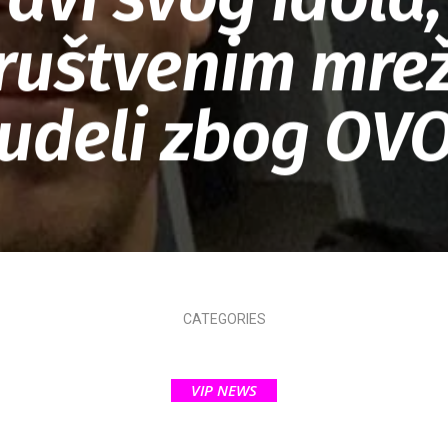
ruštvenim mr
udeli zbog OV
CATEGORIES
VIP NEWS