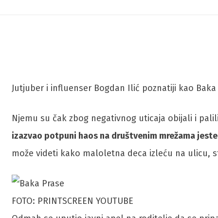
Jutjuber i influenser Bogdan Ilić poznatiji kao Ba
Njemu su čak zbog negativnog uticaja obijali i palil
izazvao potpuni haos na društvenim mrežama jeste
može videti kako maloletna deca izleću na ulicu, s
FOTO: PRINTSCREEN YOUTUBE