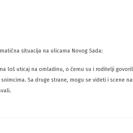
matična situacija na ulicama Novog Sada:
a loš uticaj na omladinu, o čemu su i roditelji govori
snimcima. Sa druge strane, mogu se videti i scene nas
vali.