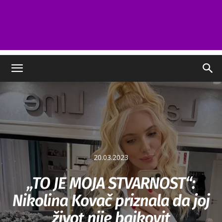
20.03.2023
„TO JE MOJA STVARNOST“:
Nikolina Kovač priznala da joj
život nije bajkovit