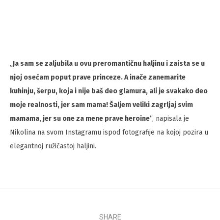
„
Ja sam se zaljubila u ovu preromantičnu haljinu i zaista se u
njoj osećam poput prave princeze. A inače zanemarite
kuhinju, šerpu, koja i nije baš deo glamura, ali je svakako deo
moje realnosti, jer sam mama! Šaljem veliki zagrljaj svim
mamama, jer su one za mene prave heroine
“, napisala je
Nikolina na svom Instagramu ispod fotografije na kojoj pozira u
elegantnoj ružičastoj haljini.
SHARE