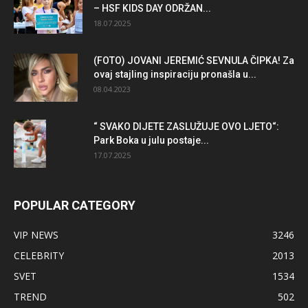
– HSF KIDS DAY ODRŽAN...
18.07.2025
(FOTO) JOVANI JEREMIĆ SEVNULA ČIPKA! Za
ovaj stajling inspiraciju pronašla u...
08.04.2023
“ SVAKO DIJETE ZASLUŽUJE OVO LJETO“:
Park Boka u julu postaje...
17.07.2025
POPULAR CATEGORY
VIP NEWS
3246
CELEBRITY
2013
SVET
1534
TREND
502