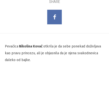
SHARE
Pevačica
Nikolina Kovač
otkrila je da sebe ponekad doživljava
kao pravu princezu, ali je objasnila da je njena svakodnevica
daleko od bajke.