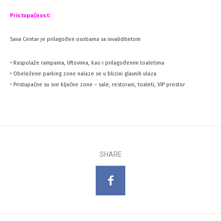
Pristupačnost:
Sava Centar je prilagođen osobama sa invaliditetom
• Raspolaže rampama, liftovima, kao i prilagođenim toaletima
• Obeležene parking zone nalaze se u blizini glavnih ulaza
• Pristupačne su sve ključne zone – sale, restorani, toaleti, VIP prostor
SHARE