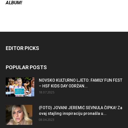
ALBUM!
EDITOR PICKS
POPULAR POSTS
NOVSKO KULTURNO LJETO: FAMILY FUN FEST
– HSF KIDS DAY ODRŽAN...
18.07.2025
(FOTO) JOVANI JEREMIĆ SEVNULA ČIPKA! Za
ovaj stajling inspiraciju pronašla u...
08.04.2023