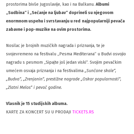
prostorima bivše Jugoslavije, kao i na Balkanu.
Albumi
„Sudbina“ i „Sećanje na ljubav“ doprineli su njegovom
enormnom uspehu i svrstavanju u red najpopularniji pevača
zabavne i pop-muzike na ovim prostorima.
Nosilac je brojnih muzičkih nagrada i priznanja, te je
svojevremeno na festivalu „Pesma Mediterana“ u Budvi osvojio
nagradu s pesmom „Sipajte još jedan viski“. Svojim pevačkim
umećem osvaja priznanja i na festivalima
„Sunčane skale“,
„Budva“, „Zrenjanin“, prestižne nagrade „Oskar popularnosti“,
„Zlatni Melos“ i pevač godine.
Vlasnik je 15 studijskih albuma.
KARTE ZA KONCERT SU U PRODAJI
TICKETS.RS