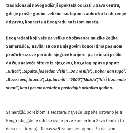
tradicionalni novogodišnji spektakl održati u Sava Centru,
gde je prošle godine velikim nastupom zaokružio tri decenije
od prvog koncerta u Beogradu na istom mestu.
Beograđani koji važe za velike obožavaoce muzike Željka
Samardžića, navikli su da na njegovim koncertima pesmom
prođu kroz sve periode njegove karijere, pa će imati prilike
da čuju najveće hitove iz njegovog bogatog opusa
poput
:
„
Grlica“, „Sipajte, još jedan viski“, „Da me nije“, „Dobar dan tugo“,
„Bože čuvaj tu zenu“, „Ljubavnik”, “9000”,”Možda”,”Nisi ti za male
stvari”,
kao i pesme nastale u poslednjih nekoliko godina.
Samardžić, poreklom iz Mostara, najveće uspehe ostvario je u
Beogradu, gde je održao svoje prve koncerte u Sava Centru (tri
dana uzastopno). Danas važi za omiljenog pevača na svim