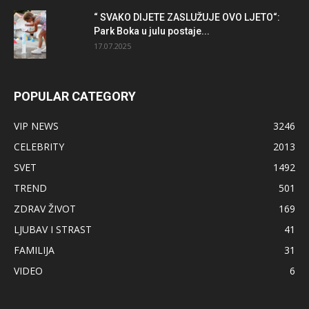
“ SVAKO DIJETE ZASLUŽUJE OVO LJETO“:
Park Boka u julu postaje...
17.07.2025
POPULAR CATEGORY
VIP NEWS
3246
CELEBRITY
2013
SVET
1492
TREND
501
ZDRAV ŽIVOT
169
LJUBAV I STRAST
41
FAMILIJA
31
VIDEO
6