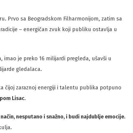
ntru. Prvo sa Beogradskom Filharmonijom, zatim sa
adicije – energičan zvuk koji publiku ostavlja u
, imao je preko 16 milijardi pregleda, ušavši u
lijarde gledalaca.
čijoj zaraznoj energiji i talentu publika potpuno
ipom Lisac
.
ačin, nesputano i snažno, i budi najdublje emocije.
kulja.