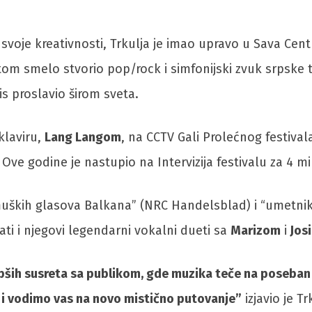
 svoje kreativnosti, Trkulja je imao upravo u Sava Ce
om smelo stvorio pop/rock i simfonijski zvuk srpske tr
s proslavio širom sveta.
klaviru,
Lang Langom
, na CCTV Gali Prolećnog festivala
Ove godine je nastupio na Intervizija festivalu za 4 mi
muških glasova Balkana” (NRC Handelsblad) i “umetnika 
ti i njegovi legendarni vokalni dueti sa
Marizom
i
Jos
ših susreta sa publikom, gde muzika teče na poseban n
 i vodimo vas na novo mistično putovanje”
izjavio je Tr