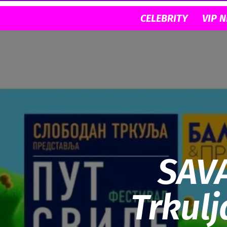
CELEBRITY
VIP 
SAV
Trkulj