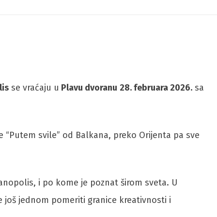
is
se vraćaju u
Plavu dvoranu
28. februara 2026.
sa
 “Putem svile” od Balkana, preko Orijenta pa sve
kanopolis, i po kome je poznat širom sveta. U
 još jednom pomeriti granice kreativnosti i