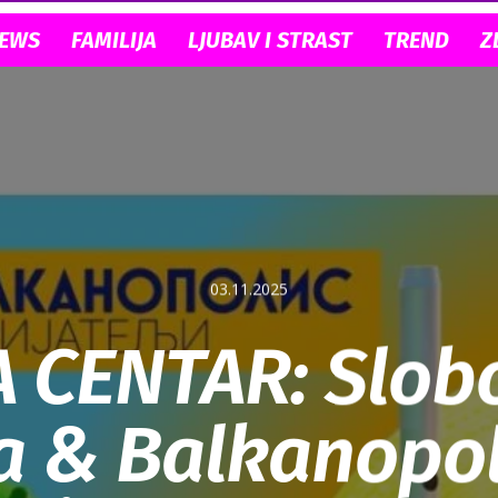
NEWS
FAMILIJA
LJUBAV I STRAST
TREND
Z
03.11.2025
A CENTAR: Slob
a & Balkanopol