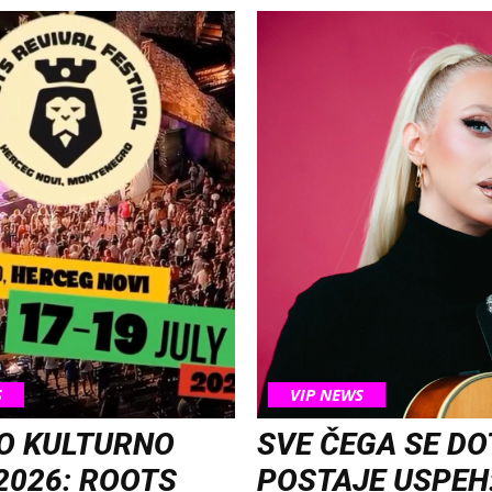
S
VIP NEWS
O KULTURNO
SVE ČEGA SE D
2026: ROOTS
POSTAJE USPEH