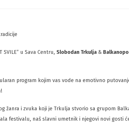
radicije
T SVILE” u Sava Centru,
Slobodan Trkulja
&
Balkanopol
kularan program kojim vas vode na emotivno putovanje
!
vog žanra i zvuka koji je Trkulja stvorio sa grupom Bal
 festivalu, naš slavni umetnik i njegovi novi gosti će