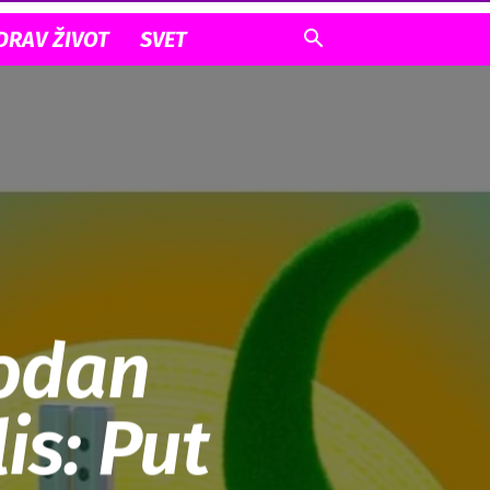
DRAV ŽIVOT
SVET
odan
is: Put