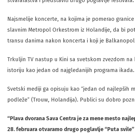
stvaralaštva i predstaviti drugo poglavlje festivala.
Najsmelije koncerte, na kojima je pomerao granice
slavnim Metropol Orkestrom iz Holandije, da bi pot
transu danima nakon koncerta i koji je Balkanopoli
Trkuljin TV nastup u Kini sa svetskom zvezdom na 
istoriju kao jedan od najgledanijih programa ikada. 
Svetski mediji ga opisuju kao “jedan od najlepših 
podleže” (Trouw, Holandija). Publici su dobro pozna
“Plava dvorana Sava Centra je za mene mesto najlep
28. februara otvaramo drugo poglavlje “Puta svile”