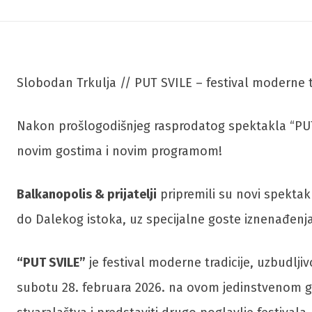
Slobodan Trkulja // PUT SVILE – festival moderne t
Nakon prošlogodišnjeg rasprodatog spektakla “PU
novim gostima i novim programom!
Balkanopolis & prijatelji
pripremili su novi spekta
do Dalekog istoka, uz specijalne goste iznenađenja
“PUT SVILE”
je festival moderne tradicije, uzbudlji
subotu 28. februara 2026. na ovom jedinstvenom gala