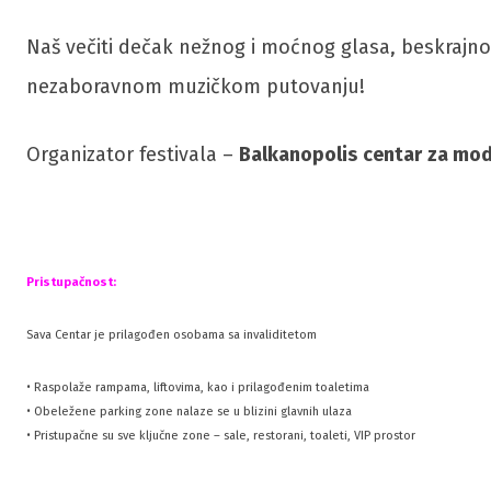
Naš večiti dečak nežnog i moćnog glasa, beskrajno k
nezaboravnom muzičkom putovanju!
Organizator festivala –
Balkanopolis
centar
za mod
Pristupačnost:
Sava Centar je prilagođen osobama sa invaliditetom
• Raspolaže rampama, liftovima, kao i prilagođenim toaletima
• Obeležene parking zone nalaze se u blizini glavnih ulaza
• Pristupačne su sve ključne zone – sale, restorani, toaleti, VIP prostor