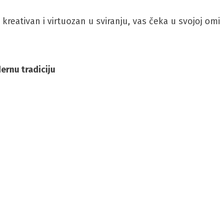
reativan i virtuozan u sviranju, vas čeka u svojoj om
ernu tradiciju