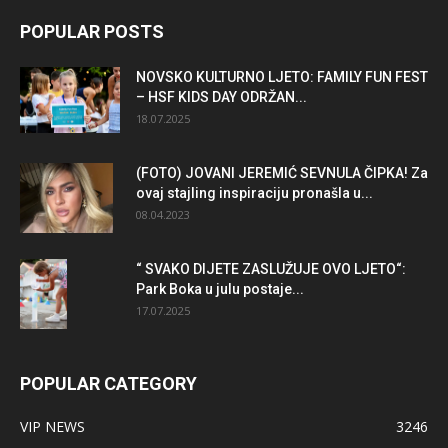
POPULAR POSTS
NOVSKO KULTURNO LJETO: FAMILY FUN FEST
– HSF KIDS DAY ODRŽAN...
18.07.2025
(FOTO) JOVANI JEREMIĆ SEVNULA ČIPKA! Za
ovaj stajling inspiraciju pronašla u...
08.04.2023
“ SVAKO DIJETE ZASLUŽUJE OVO LJETO“:
Park Boka u julu postaje...
17.07.2025
POPULAR CATEGORY
VIP NEWS
3246