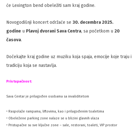
će Lexington bend obeležiti sam kraj godine.
Novogodišnji koncert održaće se
30. decembra 2025.
godine
u
Plavoj dvorani Sava Centra
, sa početkom u
20
časova
.
Dočekajte kraj godine uz muziku koja spaja, emocije koje traju i
tradiciju koja se nastavlja.
Pristupačnost:
Sava Centar je prilagođen osobama sa invaliditetom
• Raspolaže rampama, liftovima, kao i prilagođenim toaletima
• Obeležene parking zone nalaze se u blizini glavnih ulaza
• Pristupačne su sve ključne zone – sale, restorani, toaleti, VIP prostor