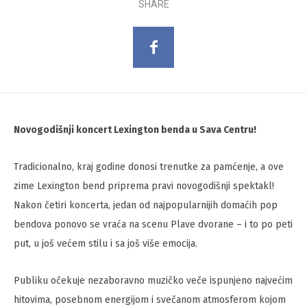
SHARE
Novogodišnji koncert Lexington benda u Sava Centru!
Tradicionalno, kraj godine donosi trenutke za pamćenje, a ove
zime Lexington bend priprema pravi novogodišnji spektakl!
Nakon četiri koncerta, jedan od najpopularnijih domaćih pop
bendova ponovo se vraća na scenu Plave dvorane – i to po peti
put, u još većem stilu i sa još više emocija.
Publiku očekuje nezaboravno muzičko veče ispunjeno najvećim
hitovima, posebnom energijom i svečanom atmosferom kojom