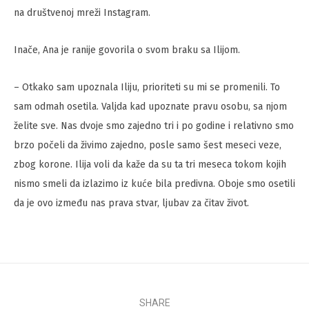
na društvenoj mreži Instagram.
Inače, Ana je ranije govorila o svom braku sa Ilijom.
– Otkako sam upoznala Iliju, prioriteti su mi se promenili. To
sam odmah osetila. Valjda kad upoznate pravu osobu, sa njom
želite sve. Nas dvoje smo zajedno tri i po godine i relativno smo
brzo počeli da živimo zajedno, posle samo šest meseci veze,
zbog korone. Ilija voli da kaže da su ta tri meseca tokom kojih
nismo smeli da izlazimo iz kuće bila predivna. Oboje smo osetili
da je ovo između nas prava stvar, ljubav za čitav život.
SHARE