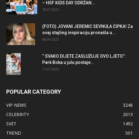
– HSF KIDS DAY ODRŽAN...
18.07.2025
(FOTO) JOVANI JEREMIĆ SEVNULA ČIPKA! Za
ovaj stajling inspiraciju pronašla u...
08.04.2023
“ SVAKO DIJETE ZASLUŽUJE OVO LJETO“:
Park Boka u julu postaje...
17.07.2025
POPULAR CATEGORY
VIP NEWS
3246
CELEBRITY
2013
SVET
1492
TREND
501