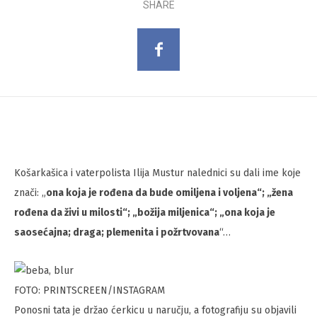
SHARE
Košarkašica i vaterpolista Ilija Mustur nalednici su dali ime koje
znači: „
ona koja je rođena da bude omiljena i voljena“; „žena
rođena da živi u milosti“; „božija miljenica“; „ona koja je
saosećajna; draga; plemenita i požrtvovana
“…
FOTO: PRINTSCREEN/INSTAGRAM
Ponosni tata je držao ćerkicu u naručju, a fotografiju su objavili