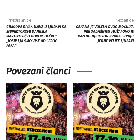
Previous article
Next article
GRAŠOVA BIVŠA UŽIVA U LJUBAVI SA
CAKANA JE VOLELA OVOG MOĆNIKA
INSPEKTOROM! DANIJELA
PRE SADAŠNJEG MUŽA! OVO JE
MARTINOVIĆ O NOVOM DEČKU:
RAZLOG NJIHOVOG KRAHA I KRAJU
„JOSIP I JA SMO VIŠE OD LEPOG
JEDNE VELIKE LJUBAVI
PARA“
Povezani članci