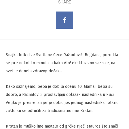
SHARE
Snajka folk dive Svetlane Cece Ražantović, Bogdana, porodila
se pre nekoliko minuta, a kako Alo! ekskluzivno saznaje, na
svet je donela zdravog dečaka.
Kako saznajemo, beba je dobila ocenu 10. Mama i beba su
dobro, a Ražnatovići proslavljaju dolazak naslednika u kući.
Veljko je presrećan jer je dobio još jednog naslednika i otkrio
zašto su se odlučili za tradicionalno ime Krstan.
Krstan je muško ime nastalo od grčke riječi stauros što znači