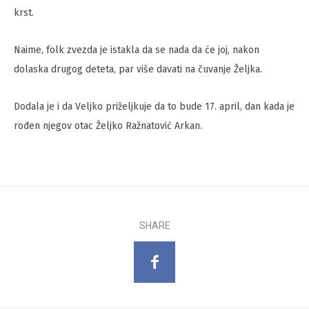
krst.
Naime, folk zvezda je istakla da se nada da će joj, nakon
dolaska drugog deteta, par više davati na čuvanje Željka.
Dodala je i da Veljko priželjkuje da to bude 17. april, dan kada je
rođen njegov otac Željko Ražnatović Arkan.
SHARE