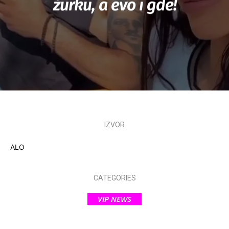
žurku, a evo i gde!
IZVOR
ALO
CATEGORIES
VIP NEWS