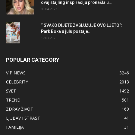
ovaj stajling inspiraciju pronašla u...
08.04.2023
“ SVAKO DIJETE ZASLUŽUJE OVO LJETO“:
Park Boka u julu postaje...
17.07.2025
POPULAR CATEGORY
VIP NEWS
3246
CELEBRITY
2013
SVET
1492
TREND
501
ZDRAV ŽIVOT
169
LJUBAV I STRAST
41
FAMILIJA
31