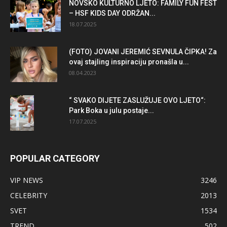
NOVSKO KULTURNO LJETO: FAMILY FUN FEST
– HSF KIDS DAY ODRŽAN...
18.07.2025
(FOTO) JOVANI JEREMIĆ SEVNULA ČIPKA! Za
ovaj stajling inspiraciju pronašla u...
08.04.2023
“ SVAKO DIJETE ZASLUŽUJE OVO LJETO“:
Park Boka u julu postaje...
17.07.2025
POPULAR CATEGORY
VIP NEWS
3246
CELEBRITY
2013
SVET
1534
TREND
502