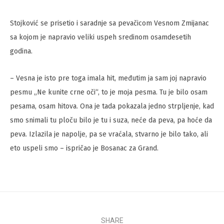
Stojković se prisetio i saradnje sa pevačicom Vesnom Zmijanac
sa kojom je napravio veliki uspeh sredinom osamdesetih
godina.
– Vesna je isto pre toga imala hit, međutim ja sam joj napravio
pesmu „Ne kunite crne oči“, to je moja pesma. Tu je bilo osam
pesama, osam hitova. Ona je tada pokazala jedno strpljenje, kad
smo snimali tu ploču bilo je tu i suza, neće da peva, pa hoće da
peva. Izlazila je napolje, pa se vraćala, stvarno je bilo tako, ali
eto uspeli smo – ispričao je Bosanac za Grand.
SHARE