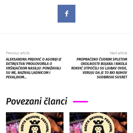
Previous article
Next article
ALEKSANDRA PRIJOVIĆ O AGONIJI IZ
PROPRAĆENO ČUDNIM SPLETOM
DETINJSTVA! PROGOVORILA O
OKOLNOSTI! BOJANA I NIKOLA
VRŠNJAČKOM NASILJU: PONIŽAVALI
ROKVIĆ OTPOČELI SU LJUBAV OVDE,
SU ME, NAZIVALI JADNICOM I
VERUJU DA JE TO BIO NJIHOV
PEVALJKOM…
SUDBINSKI SUSRET
Povezani članci