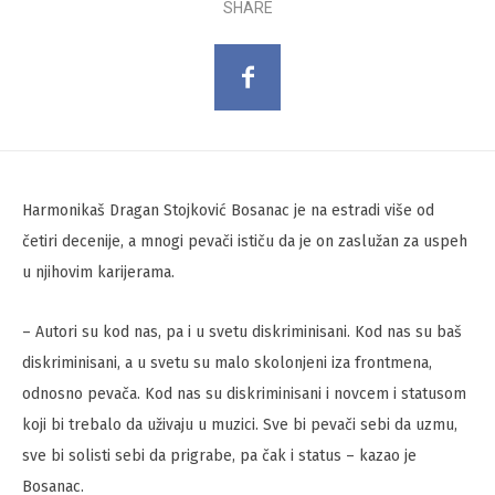
SHARE
Harmonikaš Dragan Stojković Bosanac je na estradi više od
četiri decenije, a mnogi pevači ističu da je on zaslužan za uspeh
u njihovim karijerama.
– Autori su kod nas, pa i u svetu diskriminisani. Kod nas su baš
diskriminisani, a u svetu su malo skolonjeni iza frontmena,
odnosno pevača. Kod nas su diskriminisani i novcem i statusom
koji bi trebalo da uživaju u muzici. Sve bi pevači sebi da uzmu,
sve bi solisti sebi da prigrabe, pa čak i status – kazao je
Bosanac.