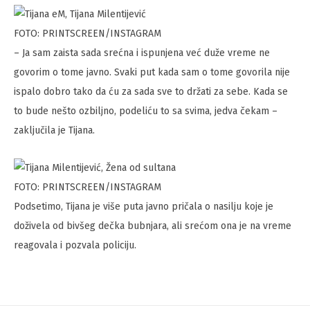
FOTO: PRINTSCREEN/INSTAGRAM
– Ja sam zaista sada srećna i ispunjena već duže vreme ne
govorim o tome javno. Svaki put kada sam o tome govorila nije
ispalo dobro tako da ću za sada sve to držati za sebe. Kada se
to bude nešto ozbiljno, podeliću to sa svima, jedva čekam –
zaključila je Tijana.
FOTO: PRINTSCREEN/INSTAGRAM
Podsetimo, Tijana je više puta javno pričala o nasilju koje je
doživela od bivšeg dečka bubnjara, ali srećom ona je na vreme
reagovala i pozvala policiju.