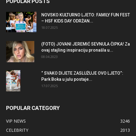
POPULAR POSTS
NOVSKO KULTURNO LJETO: FAMILY FUN FEST
– HSF KIDS DAY ODRŽAN...
18.07.2025
(FOTO) JOVANI JEREMIĆ SEVNULA ČIPKA! Za
ovaj stajling inspiraciju pronašla u...
08.04.2023
“ SVAKO DIJETE ZASLUŽUJE OVO LJETO“:
Park Boka u julu postaje...
17.07.2025
POPULAR CATEGORY
VIP NEWS
3246
CELEBRITY
2013