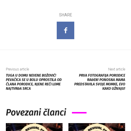
SHARE
Previous article
Next article
TUGA U DOMU NEVENE BOŽOVIĆ!
PRVA FOTOGRAFIJA PORODICE
PEVAČICA SE U BOLU OPROSTILA OD
RAĐEN! PONOSNA MAMA
ČLANA PORODICE, NJENE REČI LOME
PREDSTAVILA SVOJE MOMKE, EVO
NAJTVRĐA SRCA
KAKO UŽIVAJU!
Povezani članci