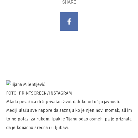
SHARE
FOTO: PRINTSCREEN/INSTAGRAM
Mlada pevačica drži privatan život daleko od očiju javnosti.
Mediji ulažu sve napore da saznaju ko je njen novi momak, ali im
to ne polazi za rukom. Ipak je Tijanu odao osmeh, pa je priznala
da je konačno srećna i u ljubavi.