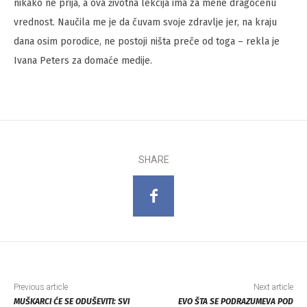
nikako ne prija, a ova životna lekcija ima za mene dragocenu
vrednost. Naučila me je da čuvam svoje zdravlje jer, na kraju
dana osim porodice, ne postoji ništa preče od toga – rekla je
Ivana Peters za domaće medije.
SHARE
Previous article
Next article
MUŠKARCI ĆE SE ODUŠEVITI: SVI
EVO ŠTA SE PODRAZUMEVA POD