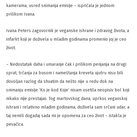
kamerama, usred snimanja emisije – ispričala je jednom
prilikom Ivana.
Ivana Peters zagovornik je veganske ishrane i zdravog života, a
infarkt koji je doživela u mladim godinama promenio joj je ceo
život.
– Nedostatak daha i umaranje čak i prilikom penjanja na drugi
sprat, trčanja za busom i nameštanja kreveta ujutru nisu bili
dovoljan razlog da shvatim da nešto nije u redu dok na
snimanju emisije ‘Ko je kod Koje’ nisam osetila neopisiv bol koji
nikako nije prestajao. Tog martovskog dana, uprkos veganskoj
ishrani i relativno mladim godinama, doživela sam srčani udar, a
taj nemili događaj sada mi je opomena za ceo život – istakla je
pevačica.