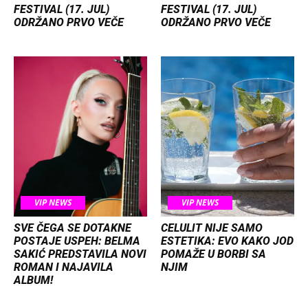
FESTIVAL (17. JUL)
FESTIVAL (17. JUL)
ODRŽANO PRVO VEČE
ODRŽANO PRVO VEČE
VIP NEWS
VIP NEWS
SVE ČEGA SE DOTAKNE
CELULIT NIJE SAMO
POSTAJE USPEH: BELMA
ESTETIKA: EVO KAKO JOD
SAKIĆ PREDSTAVILA NOVI
POMAŽE U BORBI SA
ROMAN I NAJAVILA
NJIM
ALBUM!