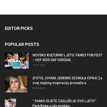
EDITOR PICKS
POPULAR POSTS
NOVSKO KULTURNO LJETO: FAMILY FUN FEST
– HSF KIDS DAY ODRŽAN...
18.07.2025
(FOTO) JOVANI JEREMIĆ SEVNULA ČIPKA! Za
ovaj stajling inspiraciju pronašla u...
08.04.2023
“ SVAKO DIJETE ZASLUŽUJE OVO LJETO“:
Park Boka u julu postaje...