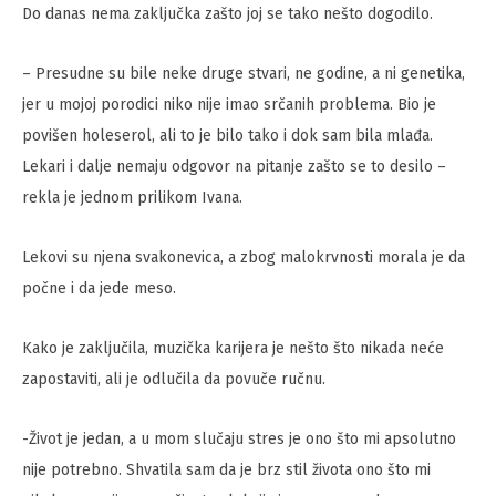
Do danas nema zaključka zašto joj se tako nešto dogodilo.
– Presudne su bile neke druge stvari, ne godine, a ni genetika,
jer u mojoj porodici niko nije imao srčanih problema. Bio je
povišen holeserol, ali to je bilo tako i dok sam bila mlađa.
Lekari i dalje nemaju odgovor na pitanje zašto se to desilo –
rekla je jednom prilikom Ivana.
Lekovi su njena svakonevica, a zbog malokrvnosti morala je da
počne i da jede meso.
Kako je zaključila, muzička karijera je nešto što nikada neće
zapostaviti, ali je odlučila da povuče ručnu.
-Život je jedan, a u mom slučaju stres je ono što mi apsolutno
nije potrebno. Shvatila sam da je brz stil života ono što mi