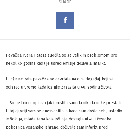
SHARE
Pevačica Ivana Peters suočila se sa velikim problemom pre
nekoliko godina kada je usred emisije doživela infarkt.
U više navrata pevačica se osvrtala na ovaj događaj, koji se
odigrao u vreme kada još nije zagazila u 40. godinu života.
– Bol je bio neopisivo jak i mislila sam da nikada neće prestati.
U toj agoniji sam se onesvestila, a kada sam došla sebi, usledio
je šok. Ja, mlada žena koja još nije dostigla ni 40 i žestoka
pobornica veganske ishrane, doživela sam infarkt pred