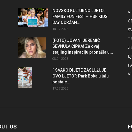
NOVSKO KULTURNO LJETO:
V
FAMILY FUN FEST – HSF KIDS
C
DAY ODRŽAN...
18.07.2025
S
T
(FOTO) JOVANI JEREMIĆ
SEVNULA ČIPKA! Za ovaj
Z
stajling inspiraciju pronašla u...
L
08.04.2023
F
“ SVAKO DIJETE ZASLUŽUJE
V
OVO LJETO“: Park Boka u julu
postaje...
17.07.2025
OUT US
F