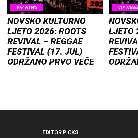
VIP NEWS
VIP NEW
NOVSKO KULTURNO
NOVSK
LJETO 2026: ROOTS
LJETO 
REVIVAL – REGGAE
REVIVA
FESTIVAL (17. JUL)
FESTIVA
ODRŽANO PRVO VEČE
ODRŽA
EDITOR PICKS