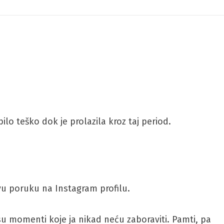
lo teško dok je prolazila kroz taj period.
jivu poruku na Instagram profilu.
o su momenti koje ja nikad neću zaboraviti. Pamti, pa