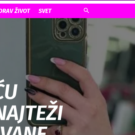
DRAV ŽIVOT
SVET
ĆU
NAJTEŽI
OVANE