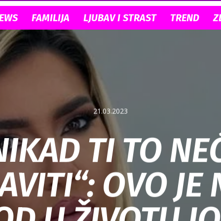
NEWS
FAMILIJA
LJUBAV I STRAST
TREND
Z
21.03.2023
NIKAD TI TO NE
VITI“: OVO JE 
OD U ŽIVOTU J