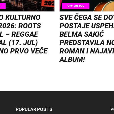
S
VIP NEWS
O KULTURNO
SVE ČEGA SE D
2026: ROOTS
POSTAJE USPEH
L – REGGAE
BELMA SAKIĆ
L (17. JUL)
PREDSTAVILA N
NO PRVO VEČE
ROMAN I NAJAV
ALBUM!
POPULAR POSTS
P