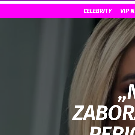
CELEBRITY
VIP 
„
ZABORA
PERI