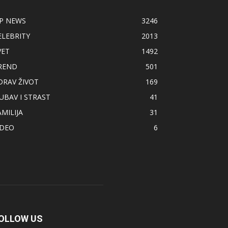
IP NEWS
3246
ELEBRITY
2013
VET
1492
REND
501
DRAV ŽIVOT
169
JUBAV I STRAST
41
AMILIJA
31
IDEO
6
OLLOW US