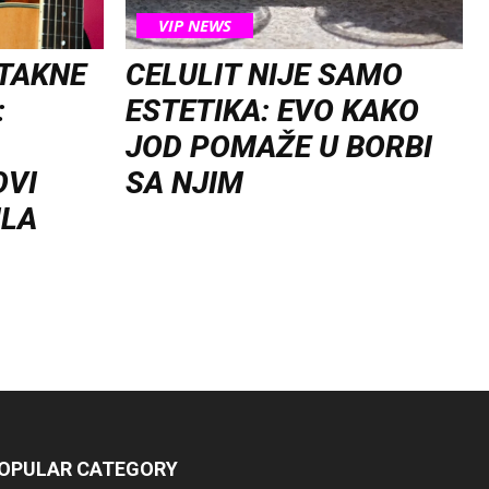
VIP NEWS
OTAKNE
CELULIT NIJE SAMO
:
ESTETIKA: EVO KAKO
JOD POMAŽE U BORBI
OVI
SA NJIM
ILA
OPULAR CATEGORY