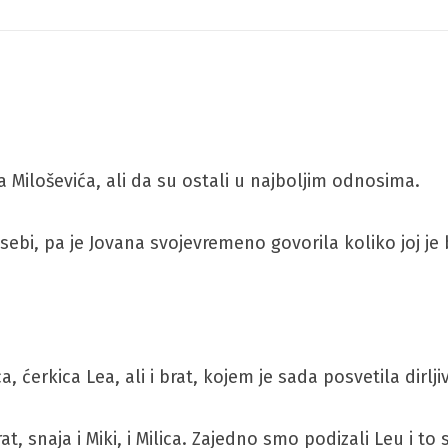
 Miloševića, ali da su ostali u najboljim odnosima.
bi, pa je Jovana svojevremeno govorila koliko joj je bi
a, ćerkica Lea, ali i brat, kojem je sada posvetila dirl
t, snaja i Miki, i Milica. Zajedno smo podizali Leu i t