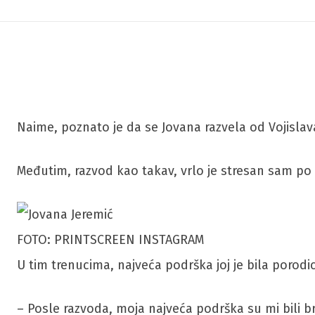
Naime, poznato je da se Jovana razvela od Vojislava
Međutim, razvod kao takav, vrlo je stresan sam po se
FOTO: PRINTSCREEN INSTAGRAM
U tim trenucima, najveća podrška joj je bila porodic
– Posle razvoda, moja najveća podrška su mi bili bra