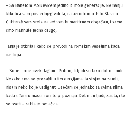
– Sa Banetom Mojićevićem jedino iz moje generacije. Nemanju
Nikolića sam poslednjeg videla, na aerodromu. Isto Slavicu
Ćukteraš sam srela na jednom humanitrnom događaju, i samo
smo mahnule jedna drugoj.
Tanja je otkrila i kako se provodi na romskim veseljima kada
nastupa.
– Super mi je uvek, lagano. Pritom, ti ljudi su tako dobri i imili.
Nekako smo se pronašli u tim eergijama. Ja stojim na zemlji,
nisam neko ko je uzdignut. Osećam se jednako sa svima njima
kada uđem u masu, i oni to prpoznaju. Dobri su ljudi, zaista, i to
se oseti – rekla je pevačica.