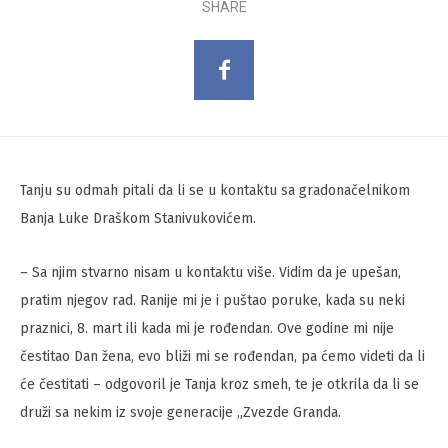
SHARE
Tanju su odmah pitali da li se u kontaktu sa gradonačelnikom
Banja Luke Draškom Stanivukovićem.
– Sa njim stvarno nisam u kontaktu više. Vidim da je upešan,
pratim njegov rad. Ranije mi je i puštao poruke, kada su neki
praznici, 8. mart ili kada mi je rođendan. Ove godine mi nije
čestitao Dan žena, evo bliži mi se rođendan, pa ćemo videti da li
će čestitati – odgovoril je Tanja kroz smeh, te je otkrila da li se
druži sa nekim iz svoje generacije „Zvezde Granda.