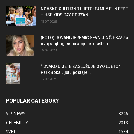
NOVSKO KULTURNO LJETO: FAMILY FUN FEST
– HSF KIDS DAY ODRŽAN...
18.07.2025
(FOTO) JOVANI JEREMIĆ SEVNULA ČIPKA! Za
ovaj stajling inspiraciju pronašla u...
08.04.2023
“ SVAKO DIJETE ZASLUŽUJE OVO LJETO“:
Park Boka u julu postaje...
17.07.2025
POPULAR CATEGORY
VIP NEWS
3246
CELEBRITY
2013
SVET
1534