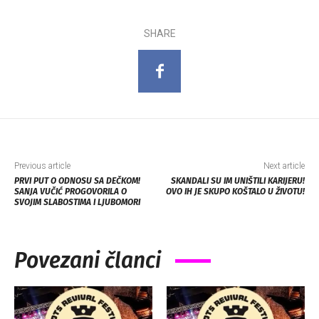
SHARE
Previous article
Next article
PRVI PUT O ODNOSU SA DEČKOM!
SKANDALI SU IM UNIŠTILI KARIJERU!
SANJA VUČIĆ PROGOVORILA O
OVO IH JE SKUPO KOŠTALO U ŽIVOTU!
SVOJIM SLABOSTIMA I LJUBOMORI
Povezani članci