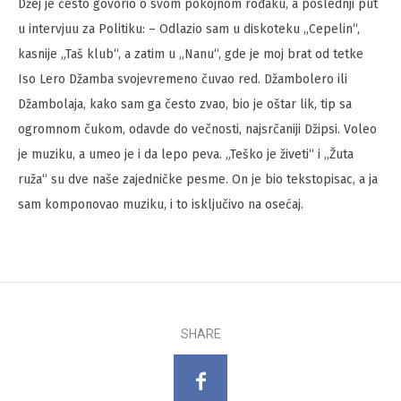
Džej je često govorio o svom pokojnom rođaku, a poslednji put
u intervjuu za Politiku: – Odlazio sam u diskoteku „Cepelin“,
kasnije „Taš klub“, a zatim u „Nanu“, gde je moj brat od tetke
Iso Lero Džamba svojevremeno čuvao red. Džambolero ili
Džambolaja, kako sam ga često zvao, bio je oštar lik, tip sa
ogromnom čukom, odavde do večnosti, najsrčaniji Džipsi. Voleo
je muziku, a umeo je i da lepo peva. „Teško je živeti“ i „Žuta
ruža“ su dve naše zajedničke pesme. On je bio tekstopisac, a ja
sam komponovao muziku, i to isključivo na osećaj.
SHARE