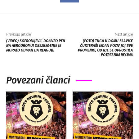
Previous article
Next article
(VIDEO) SOFRONIJEVIĆ DOŽIVEO PEH
(FOTO) TUGA U DOMU SLAVICE
NA AERODROMU! OBEZBEĐENJE JE
ĆUKTERAŠ! JEDAN POZIV JOJ SVE
MORALO ODMAH DA REAGUJE
PROMENIO, OD NJE SE OPROSTILA
POTRESNIM REČIMA
Povezani članci