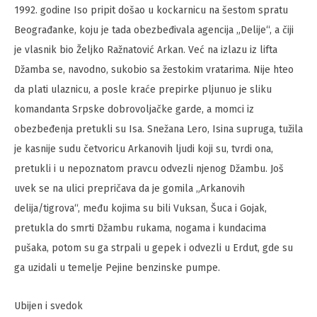
1992. godine Iso pripit došao u kockarnicu na šestom spratu
Beograđanke, koju je tada obezbeđivala agencija „Delije“, a čiji
je vlasnik bio Željko Ražnatović Arkan. Već na izlazu iz lifta
Džamba se, navodno, sukobio sa žestokim vratarima. Nije hteo
da plati ulaznicu, a posle kraće prepirke pljunuo je sliku
komandanta Srpske dobrovoljačke garde, a momci iz
obezbeđenja pretukli su Isa. Snežana Lero, Isina supruga, tužila
je kasnije sudu četvoricu Arkanovih ljudi koji su, tvrdi ona,
pretukli i u nepoznatom pravcu odvezli njenog Džambu. Još
uvek se na ulici prepričava da je gomila „Arkanovih
delija/tigrova“, među kojima su bili Vuksan, Šuca i Gojak,
pretukla do smrti Džambu rukama, nogama i kundacima
pušaka, potom su ga strpali u gepek i odvezli u Erdut, gde su
ga uzidali u temelje Pejine benzinske pumpe.
Ubijen i svedok