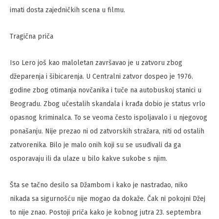
imati dosta zajedničkih scena u filmu.
Tragična priča
Iso Lero još kao maloletan završavao je u zatvoru zbog
džeparenja i šibicarenja. U Centralni zatvor dospeo je 1976.
godine zbog otimanja novčanika i tuče na autobuskoj stanici u
Beogradu. Zbog učestalih skandala i krađa dobio je status vrlo
opasnog kriminalca. To se veoma često ispoljavalo i u njegovog
ponašanju. Nije prezao ni od zatvorskih stražara, niti od ostalih
zatvorenika. Bilo je malo onih koji su se usuđivali da ga
osporavaju ili da ulaze u bilo kakve sukobe s njim.
Šta se tačno desilo sa Džambom i kako je nastradao, niko
nikada sa sigurnošću nije mogao da dokaže. Čak ni pokojni Džej
to nije znao. Postoji priča kako je kobnog jutra 23. septembra