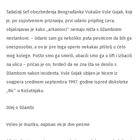
Tadašnji šef obezbeđenja Beograđanke Vukašin Vule Gojak, koji
je, po sopstvenom priznanju, prvi udario pripitog Lera,
objašnjavao je kako „arkanovci“ nemaju ništa s Džambinim
nestankom. – Udario sam ga nekoliko puta pesnicom da bih ga
onesposobio, a on je pre toga uperio nekakav pištolj u čelo
mog kolege. Pošto smo ga smirili, ubacili smo ga u lift i izbacili
na ulicu – pričao je on, tvrdeći da ne zna šta se desilo s
Džambom nakon incidenta. Vule Gojak ubijen je hicem iz
snajpera sredinom septembra 1997. godine ispred diskoteke
„Ric“ u Košutnjaku.
Džej o Džambi
Voleo je muziku, napisao mi je dve pesme