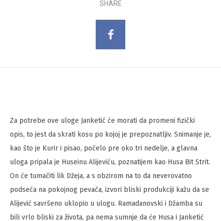
SHARE
Za potrebe ove uloge Janketić će morati da promeni fizički
opis, to jest da skrati kosu po kojoj je prepoznatljiv. Snimanje je,
kao što je Kurir i pisao, počelo pre oko tri nedelje, a glavna
uloga pripala je Huseinu Alijeviću, poznatijem kao Husa Bit Strit.
On će tumačiti lik Džeja, a s obzirom na to da neverovatno
podseća na pokojnog pevača, izvori bliski produkciji kažu da se
Alijević savršeno uklopio u ulogu. Ramadanovski i Džamba su
bili vrlo bliski za života, pa nema sumnje da će Husa i Janketić