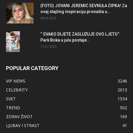
(FOTO) JOVANI JEREMIĆ SEVNULA ČIPKA! Za
ovaj stajling inspiraciju pronašla u...
08.04.2023
“ SVAKO DIJETE ZASLUŽUJE OVO LJETO“:
Park Boka u julu postaje...
17.07.2025
POPULAR CATEGORY
VIP NEWS
3246
CELEBRITY
2013
SVET
1534
TREND
502
ZDRAV ŽIVOT
169
LJUBAV I STRAST
41