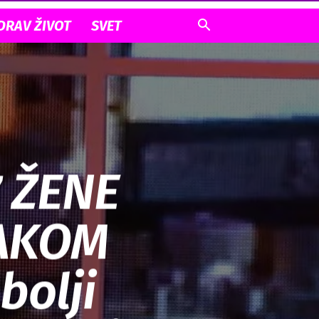
DRAV ŽIVOT
SVET
 ŽENE
VAKOM
bolji