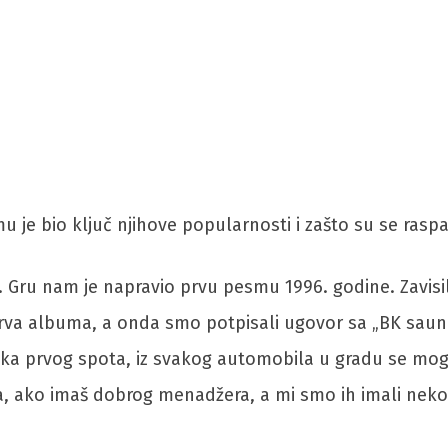
 je bio ključ njihove popularnosti i zašto su se raspal
a. Gru nam je napravio prvu pesmu 1996. godine. Zavisi
prva albuma, a onda smo potpisali ugovor sa „BK saundo
ka prvog spota, iz svakog automobila u gradu se mogl
, ako imaš dobrog menadžera, a mi smo ih imali nekolik