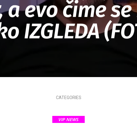
r, a evo čime se 
ko IZGLEDA (FO
CATEGORIES
VIP NEWS