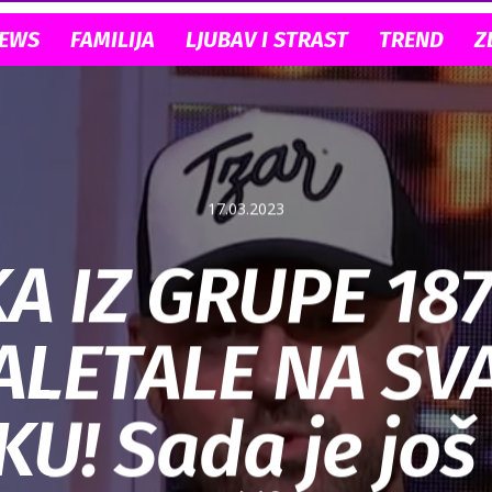
NEWS
FAMILIJA
LJUBAV I STRAST
TREND
Z
17.03.2023
A IZ GRUPE 187
ALETALE NA S
U! Sada je još 