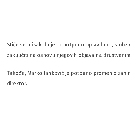
Stiče se utisak da je to potpuno opravdano, s obz
zaključiti na osnovu njegovih objava na društven
Takođe, Marko Janković je potpuno promenio zanimanj
direktor.