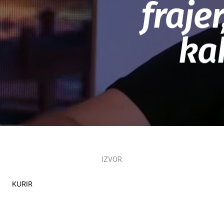
fraje
ka
IZVOR
KURIR