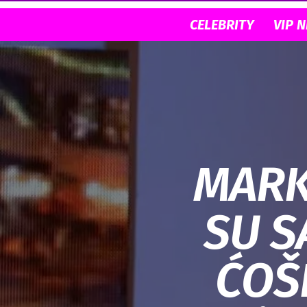
CELEBRITY
VIP 
MARK
SU S
ĆOŠK