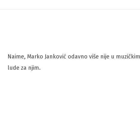
Naime, Marko Janković odavno više nije u muzičkim
lude za njim.