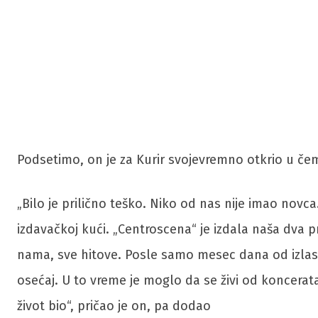
Podsetimo, on je za Kurir svojevremno otkrio u čemu
„Bilo je prilično teško. Niko od nas nije imao novc
izdavačkoj kući. „Centroscena“ je izdala naša dva 
nama, sve hitove. Posle samo mesec dana od izlas
osećaj. U to vreme je moglo da se živi od koncerata
život bio“, pričao je on, pa dodao