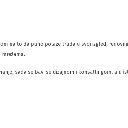
irom na to da puno polaže truda u svoj izgled, redov
im mrežama.
e, sada se bavi se dizajnom i konsaltingom, a u isto v