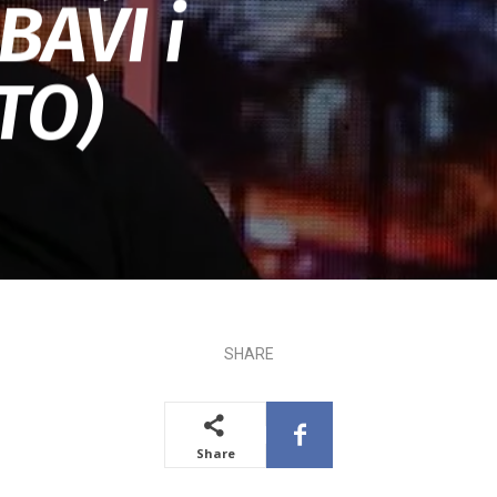
BAVI i
TO)
SHARE
Share