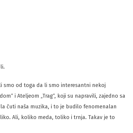
i.
li smo od toga da li smo interesantni nekoj
m“ i Ateljeom „Trag“, koji su napravili, zajedno sa
a čuti naša muzika, i to je budilo fenomenalan
o. Ali, koliko meda, toliko i trnja. Takav je to