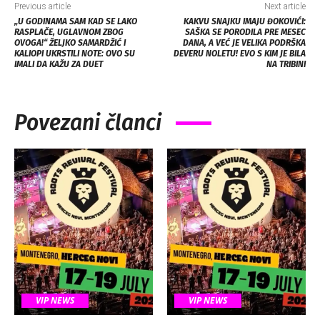
Previous article
Next article
„U GODINAMA SAM KAD SE LAKO
KAKVU SNAJKU IMAJU ĐOKOVIĆI:
RASPLAČE, UGLAVNOM ZBOG
SAŠKA SE PORODILA PRE MESEC
OVOGA!“ ŽELJKO SAMARDŽIĆ I
DANA, A VEĆ JE VELIKA PODRŠKA
KALIOPI UKRSTILI NOTE: OVO SU
DEVERU NOLETU! EVO S KIM JE BILA
IMALI DA KAŽU ZA DUET
NA TRIBINI
Povezani članci
VIP NEWS
VIP NEWS