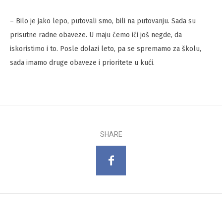
– Bilo je jako lepo, putovali smo, bili na putovanju. Sada su
prisutne radne obaveze. U maju ćemo ići još negde, da
iskoristimo i to. Posle dolazi leto, pa se spremamo za školu,
sada imamo druge obaveze i prioritete u kući.
SHARE