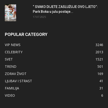
“ SVAKO DIJETE ZASLUŽUJE OVO LJETO“:
Park Boka u julu postaje...
17.07.2025
POPULAR CATEGORY
VIP NEWS
3246
CELEBRITY
2013
SVET
1521
TREND
501
ZDRAV ŽIVOT
169
LJUBAV I STRAST
41
FAMILIJA
31
VIDEO
6