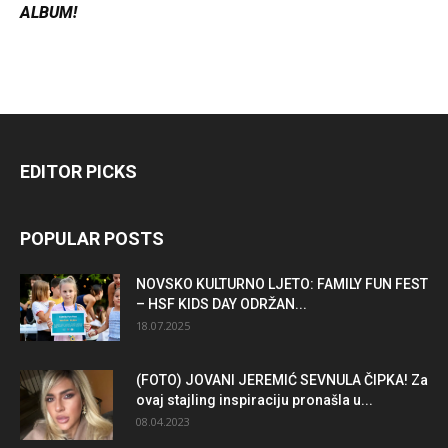
ALBUM!
EDITOR PICKS
POPULAR POSTS
NOVSKO KULTURNO LJETO: FAMILY FUN FEST
– HSF KIDS DAY ODRŽAN...
18.07.2025
(FOTO) JOVANI JEREMIĆ SEVNULA ČIPKA! Za
ovaj stajling inspiraciju pronašla u...
08.04.2023