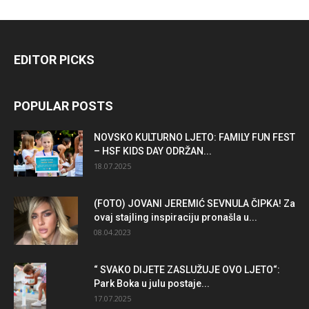
EDITOR PICKS
POPULAR POSTS
NOVSKO KULTURNO LJETO: FAMILY FUN FEST
– HSF KIDS DAY ODRŽAN...
18.07.2025
(FOTO) JOVANI JEREMIĆ SEVNULA ČIPKA! Za
ovaj stajling inspiraciju pronašla u...
08.04.2023
“ SVAKO DIJETE ZASLUŽUJE OVO LJETO“:
Park Boka u julu postaje...
17.07.2025