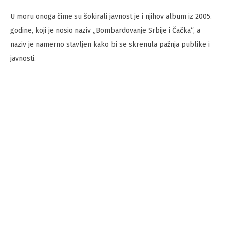
U moru onoga čime su šokirali javnost je i njihov album iz 2005.
godine, koji je nosio naziv „Bombardovanje Srbije i Čačka“, a
naziv je namerno stavljen kako bi se skrenula pažnja publike i
javnosti.