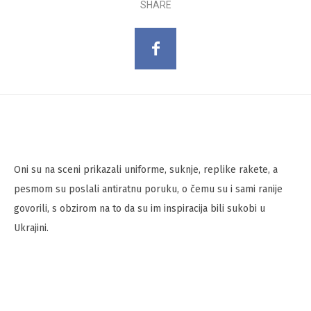
SHARE
Oni su na sceni prikazali uniforme, suknje, replike rakete, a
pesmom su poslali antiratnu poruku, o čemu su i sami ranije
govorili, s obzirom na to da su im inspiracija bili sukobi u
Ukrajini.