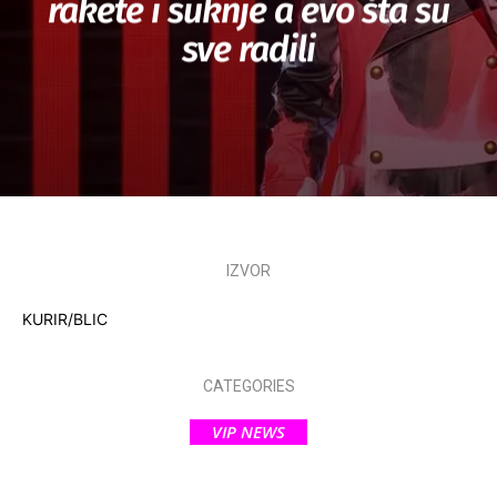
rakete i suknje a evo šta su
sve radili
IZVOR
KURIR/BLIC
CATEGORIES
VIP NEWS