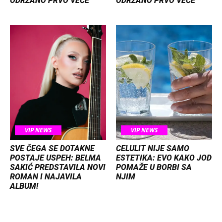
ODRŽANO PRVO VEČE
ODRŽANO PRVO VEČE
VIP NEWS
VIP NEWS
SVE ČEGA SE DOTAKNE
CELULIT NIJE SAMO
POSTAJE USPEH: BELMA
ESTETIKA: EVO KAKO JOD
SAKIĆ PREDSTAVILA NOVI
POMAŽE U BORBI SA
ROMAN I NAJAVILA
NJIM
ALBUM!