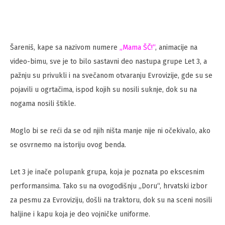
Šareniš, kape sa nazivom numere
„Mama ŠČ!“
, animacije na
video-bimu, sve je to bilo sastavni deo nastupa grupe Let 3, a
pažnju su privukli i na svečanom otvaranju Evrovizije, gde su se
pojavili u ogrtačima, ispod kojih su nosili suknje, dok su na
nogama nosili štikle.
Moglo bi se reći da se od njih ništa manje nije ni očekivalo, ako
se osvrnemo na istoriju ovog benda.
Let 3 je inače polupank grupa, koja je poznata po ekscesnim
performansima. Tako su na ovogodišnju „Doru“, hrvatski izbor
za pesmu za Evroviziju, došli na traktoru, dok su na sceni nosili
haljine i kapu koja je deo vojničke uniforme.