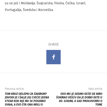
su se još i Moldavija, Švajcarska, Finska, Češka, Izrael,
Portugalija, Švedska i Norveška.
SHARE
Previous article
Next article
TOM KRUZ ODLEPIO ZA ŠAKIROM?
OVO MU JE SEDMO DETE! DE NIRO
ZAVODI JE I ŠALJE JOJ CVEĆE! JEDNA
ŠOKIRAO VEŠĆU DA JE DOBIO DETE U
STVAR KOD NJE MU SE POSEBNO
80. GODINI, A SAD PROGOVORIO O
SVIĐA, A EVO ŠTA ONA MISLI O
TOME