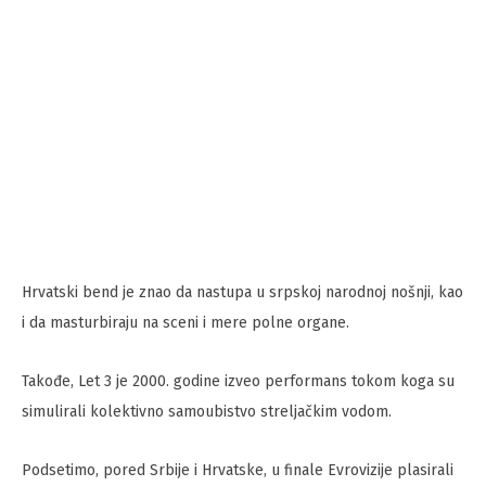
Hrvatski bend je znao da nastupa u srpskoj narodnoj nošnji, kao
i da masturbiraju na sceni i mere polne organe.
Takođe, Let 3 je 2000. godine izveo performans tokom koga su
simulirali kolektivno samoubistvo streljačkim vodom.
Podsetimo, pored Srbije i Hrvatske, u finale Evrovizije plasirali