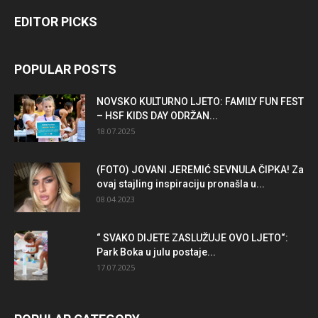
EDITOR PICKS
POPULAR POSTS
NOVSKO KULTURNO LJETO: FAMILY FUN FEST
– HSF KIDS DAY ODRŽAN...
18.07.2025
(FOTO) JOVANI JEREMIĆ SEVNULA ČIPKA! Za
ovaj stajling inspiraciju pronašla u...
08.04.2023
“ SVAKO DIJETE ZASLUŽUJE OVO LJETO“:
Park Boka u julu postaje...
17.07.2025