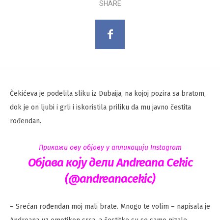
SHARE
Čekićeva je podelila sliku iz Dubaija, na kojoj pozira sa bratom,
dok je on ljubi i grli i iskoristila priliku da mu javno čestita
rođendan.
Прикажи ову објаву у апликацији Instagram
Објава коју дели Andreana Cekic
(@andreanacekic)
– Srećan rođendan moj mali brate. Mnogo te volim – napisala je