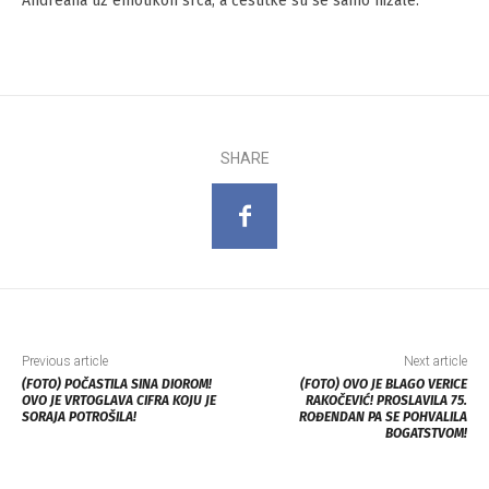
Andreana uz emotikon srca, a čestitke su se samo nizale.
SHARE
Previous article
Next article
(FOTO) POČASTILA SINA DIOROM!
(FOTO) OVO JE BLAGO VERICE
OVO JE VRTOGLAVA CIFRA KOJU JE
RAKOČEVIĆ! PROSLAVILA 75.
SORAJA POTROŠILA!
ROĐENDAN PA SE POHVALILA
BOGATSTVOM!