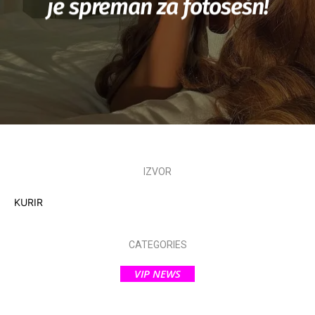
je spreman za fotosešn!
IZVOR
KURIR
CATEGORIES
VIP NEWS