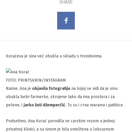
SHARE
Koraćeva je sina već obukla u skladu s trendovima.
FOTO: PRINTSKRIN/INSTAGRAM
Naime, Ana je
objavila fotografiju
na kojoj se vidi da je sinu
obukla bebi-farmerke, skrojene tako da ima prostora i za
pelene, i
jarko žuti džemperčić.
Tu su i crna marama i patikice.
Podsetimo, Ana Korać porodila se carskim rezom u jednoj
privatnoj klinici, a sa sinom je bila smeštena u luksuznom