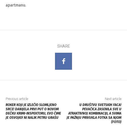
apartmanu.
SHARE
Previous article
Next article
ROKER KOJI JE IZLEČIO SLOMLJENO
U DRUŠTVU SVETSKIH FACA!
SRCE! DANIJELA PRVI PUT O NOVOM
PEVAČICA ZASENILA SVE U
DEČKU KRIMI-INSPEKTORU, EVO ČIME
ATRAKTIVNOJ KOMBINACIJI, A SVIMA
JE OSVOJIO! NI NALIK PETRU GRAŠU
JE PAŽNJU PRIVUKLA FOTKA SA NJOM
(FOTO)