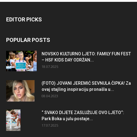
EDITOR PICKS
POPULAR POSTS
NOVSKO KULTURNO LJETO: FAMILY FUN FEST
– HSF KIDS DAY ODRŽAN...
18.07.2025
(FOTO) JOVANI JEREMIĆ SEVNULA ČIPKA! Za
ovaj stajling inspiraciju pronašla u...
08.04.2023
“ SVAKO DIJETE ZASLUŽUJE OVO LJETO“:
Park Boka u julu postaje...
17.07.2025