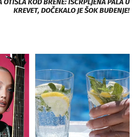
A OTIŠLA KOD BRENE: ISCRPLJENA PALA U
KREVET, DOČEKALO JE ŠOK BUĐENJE!