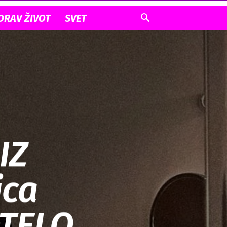
DRAV ŽIVOT
SVET
IZ
ica
TELO,