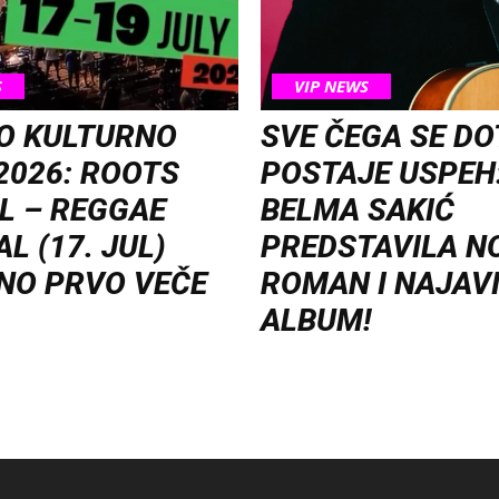
S
VIP NEWS
O KULTURNO
SVE ČEGA SE D
2026: ROOTS
POSTAJE USPEH
L – REGGAE
BELMA SAKIĆ
L (17. JUL)
PREDSTAVILA N
NO PRVO VEČE
ROMAN I NAJAV
ALBUM!