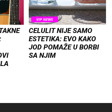
VIP NEWS
OTAKNE
CELULIT NIJE SAMO
:
ESTETIKA: EVO KAKO
JOD POMAŽE U BORBI
OVI
SA NJIM
ILA