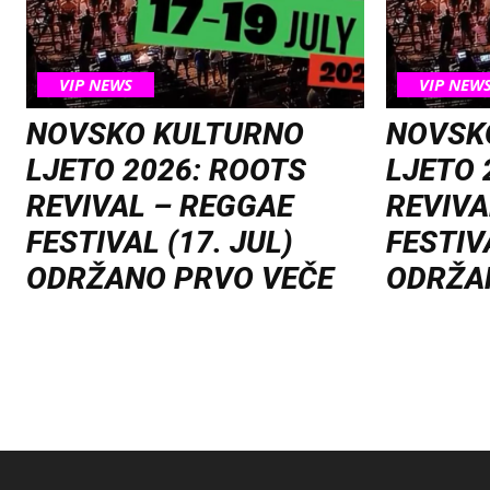
VIP NEWS
VIP NEW
NOVSKO KULTURNO
NOVSK
LJETO 2026: ROOTS
LJETO 
REVIVAL – REGGAE
REVIVA
FESTIVAL (17. JUL)
FESTIVA
ODRŽANO PRVO VEČE
ODRŽA