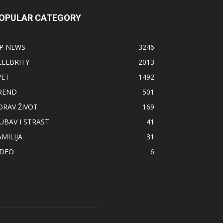
OPULAR CATEGORY
IP NEWS
3246
ELEBRITY
2013
VET
1492
REND
501
DRAV ŽIVOT
169
JUBAV I STRAST
41
AMILIJA
31
IDEO
6