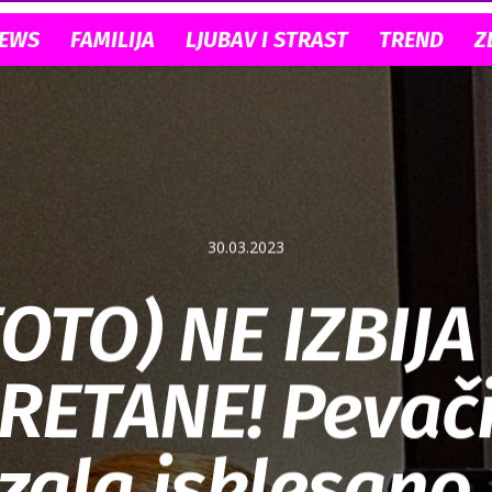
NEWS
FAMILIJA
LJUBAV I STRAST
TREND
Z
30.03.2023
FOTO) NE IZBIJA 
RETANE! Pevač
ala isklesano 