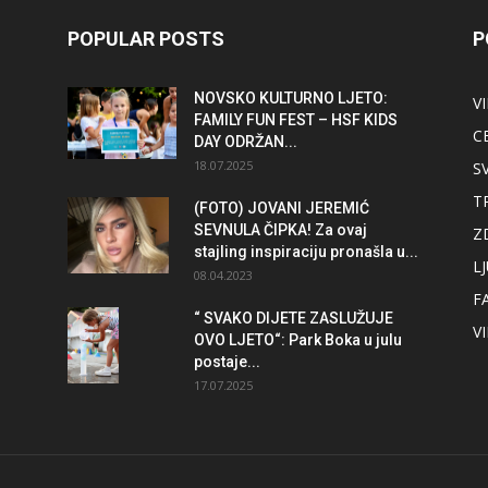
POPULAR POSTS
P
NOVSKO KULTURNO LJETO:
V
FAMILY FUN FEST – HSF KIDS
C
DAY ODRŽAN...
18.07.2025
S
T
(FOTO) JOVANI JEREMIĆ
SEVNULA ČIPKA! Za ovaj
Z
stajling inspiraciju pronašla u...
L
08.04.2023
F
“ SVAKO DIJETE ZASLUŽUJE
V
OVO LJETO“: Park Boka u julu
postaje...
17.07.2025