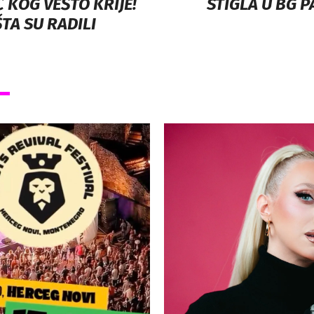
 KOG VEŠTO KRIJE!
STIGLA U BG P
TA SU RADILI