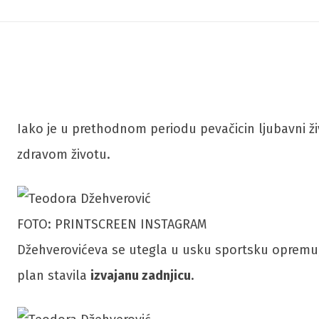
Iako je u prethodnom periodu pevačicin ljubavni živ
zdravom životu.
FOTO: PRINTSCREEN INSTAGRAM
Džehverovićeva se utegla u usku sportsku opremu, i
plan stavila
izvajanu zadnjicu
.