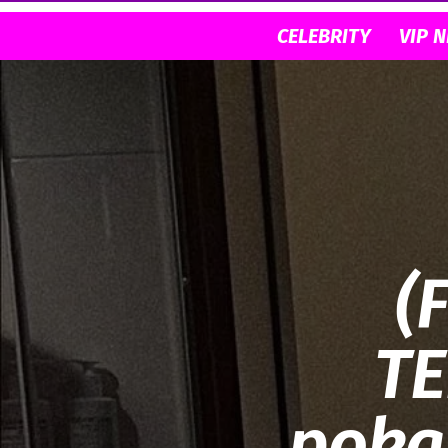
CELEBRITY
VIP 
(
TE
pokaz