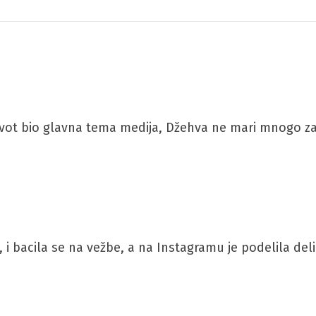
ot bio glavna tema medija, Džehva ne mari mnogo za to,
 bacila se na vežbe, a na Instagramu je podelila delić