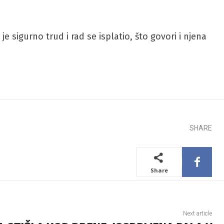
sigurno trud i rad se isplatio, što govori i njena
SHARE
Share
Next article