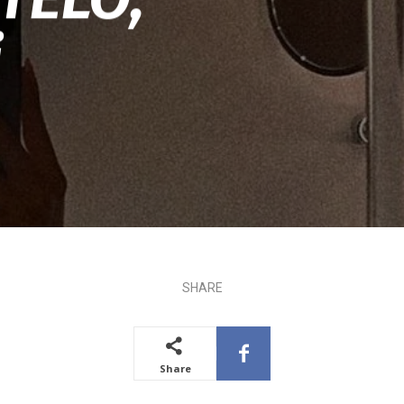
i
SHARE
Share