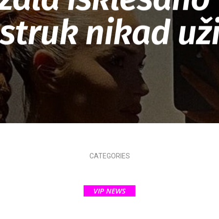
struk nikad už
CATEGORIES
VIP NEWS