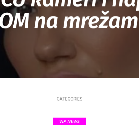
LOM na mrežam
CATEGORIES
VIP NEWS