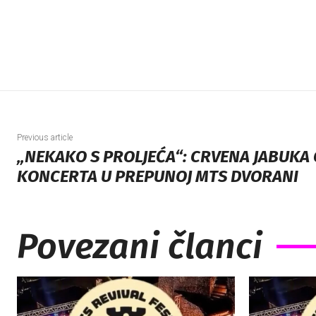
Previous article
„NEKAKO S PROLJEĆA“: CRVENA JABUKA
KONCERTA U PREPUNOJ MTS DVORANI
Povezani članci