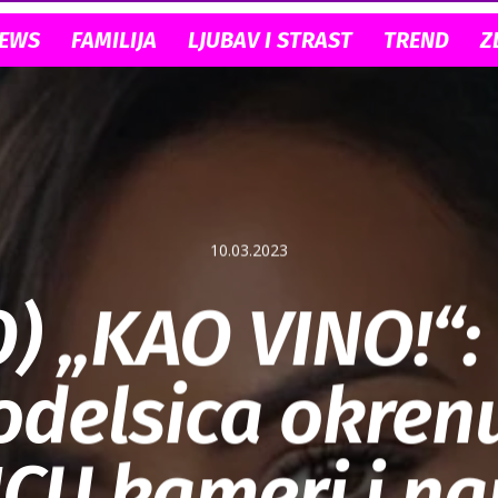
NEWS
FAMILIJA
LJUBAV I STRAST
TREND
Z
10.03.2023
) „KAO VINO!“:
delsica okren
CU kameri i na