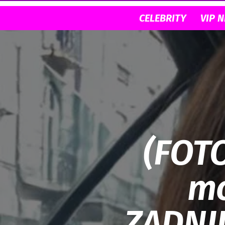
CELEBRITY
VIP 
(FOTO
mo
ZADNJI