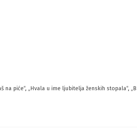
vaš na piće“, „Hvala u ime ljubitelja ženskih stopala“