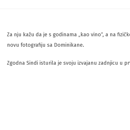
Za nju kažu da je s godinama „kao vino“, a na fizičk
novu fotografiju sa Dominikane.
Zgodna Sindi isturila je svoju izvajanu zadnjicu u 