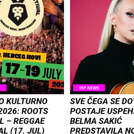
S
VIP NEWS
O KULTURNO
SVE ČEGA SE D
2026: ROOTS
POSTAJE USPEH
L – REGGAE
BELMA SAKIĆ
L (17. JUL)
PREDSTAVILA N