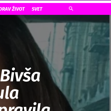
DRAV ŽIVOT
SVET
 Bivša
ula
pravila