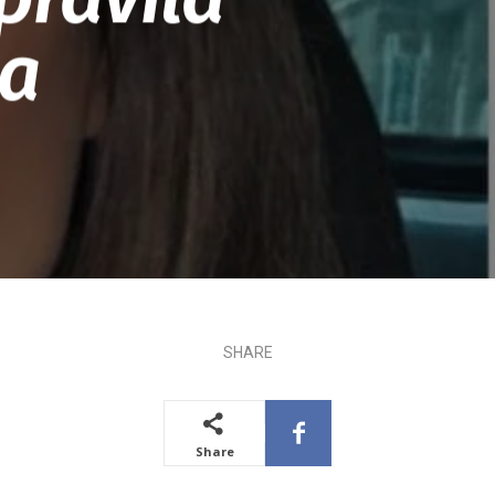
a
SHARE
Share