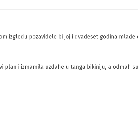
om izgledu pozavidele bi joj i dvadeset godina mlađe de
prvi plan i izmamila uzdahe u tanga bikiniju, a odmah 