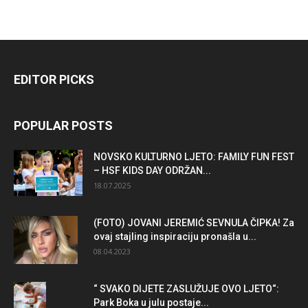
EDITOR PICKS
POPULAR POSTS
NOVSKO KULTURNO LJETO: FAMILY FUN FEST
– HSF KIDS DAY ODRŽAN...
18.07.2025
(FOTO) JOVANI JEREMIĆ SEVNULA ČIPKA! Za
ovaj stajling inspiraciju pronašla u...
08.04.2023
“ SVAKO DIJETE ZASLUŽUJE OVO LJETO“:
Park Boka u julu postaje...