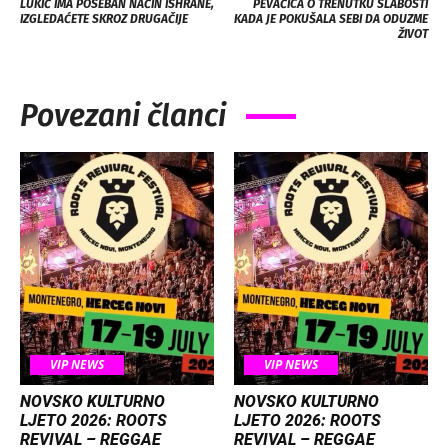
LUKIĆ IMA POSEBAN NAČIN ISHRANE,
PEVAČICA O TRENUTKU SLABOSTI
IZGLEDAĆETE SKROZ DRUGAČIJE
KADA JE POKUŠALA SEBI DA ODUZME
ŽIVOT
Povezani članci
VIP NEWS
VIP NEWS
NOVSKO KULTURNO
NOVSKO KULTURNO
LJETO 2026: ROOTS
LJETO 2026: ROOTS
REVIVAL – REGGAE
REVIVAL – REGGAE