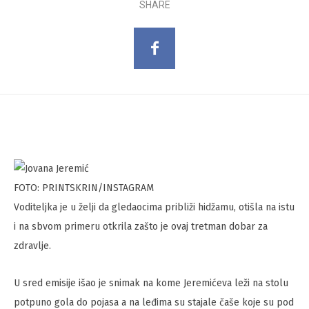
SHARE
FOTO: PRINTSKRIN/INSTAGRAM
Voditeljka je u želji da gledaocima približi hidžamu, otišla na istu
i na sbvom primeru otkrila zašto je ovaj tretman dobar za
zdravlje.
U sred emisije išao je snimak na kome Jeremićeva leži na stolu
potpuno gola do pojasa a na leđima su stajale čaše koje su pod