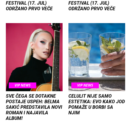
FESTIVAL (17. JUL)
FESTIVAL (17. JUL)
ODRŽANO PRVO VEČE
ODRŽANO PRVO VEČE
VIP NEWS
VIP NEWS
SVE ČEGA SE DOTAKNE
CELULIT NIJE SAMO
POSTAJE USPEH: BELMA
ESTETIKA: EVO KAKO JOD
SAKIĆ PREDSTAVILA NOVI
POMAŽE U BORBI SA
ROMAN I NAJAVILA
NJIM
ALBUM!