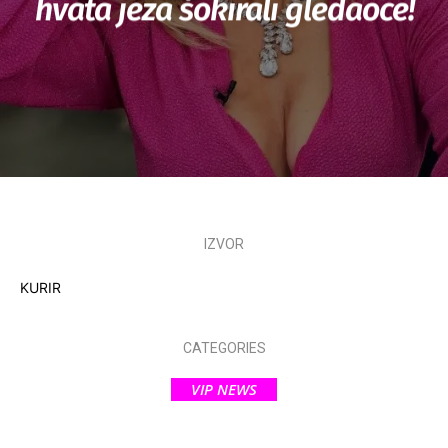
hvata jeza šokirali gledaoce!
IZVOR
KURIR
CATEGORIES
VIP NEWS