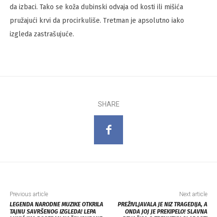
da izbaci. Tako se koža dubinski odvaja od kosti ili mišića
pružajući krvi da procirkuliše. Tretman je apsolutno iako
izgleda zastrašujuće.
SHARE
Previous article
Next article
LEGENDA NARODNE MUZIKE OTKRILA
PREŽIVLJAVALA JE NIZ TRAGEDIJA, A
TAJNU SAVRŠENOG IZGLEDA! LEPA
ONDA JOJ JE PREKIPELO! SLAVNA