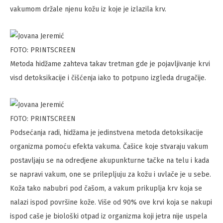
vakumom držale njenu kožu iz koje je izlazila krv.
FOTO: PRINTSCREEN
Metoda hidžame zahteva takav tretman gde je pojavljivanje krvi
visd detoksikacije i čišćenja iako to potpuno izgleda drugačije.
FOTO: PRINTSCREEN
Podsećanja radi, hidžama je jedinstvena metoda detoksikacije
organizma pomoću efekta vakuma. Čašice koje stvaraju vakum
postavljaju se na odredjene akupunkturne tačke na telu i kada
se napravi vakum, one se prilepljuju za kožu i uvlače je u sebe.
Koža tako nabubri pod čašom, a vakum prikuplja krv koja se
nalazi ispod površine kože. Više od 90% ove krvi koja se nakupi
ispod caše je biološki otpad iz organizma koji jetra nije uspela