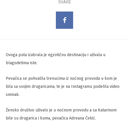
SHARE
Ovoga puta izabrala je egzotičnu destinaciju i uživala u
blagodetima iste.
Pevačica se pohvalila trenucima iz noćnog provoda u kom je
bila sa svojim drugaricama, te je na Instagramu podelila video
snimak.
Žensko društvo uživalo je u noćnom provodu a sa Katarinom
bile su drugarica i kuma, pevačica Adreana Čekić.