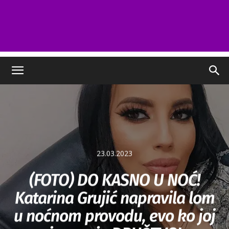
23.03.2023
(FOTO) DO KASNO U NOĆ!
Katarina Grujić napravila lom
u noćnom provodu, evo ko joj