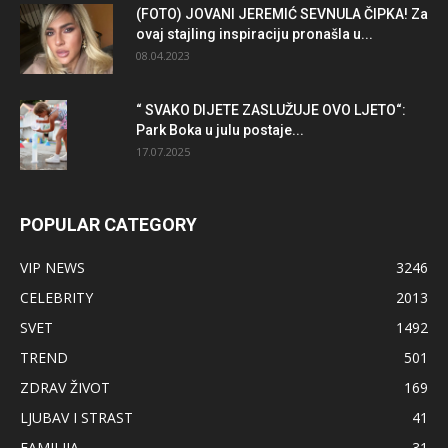
(FOTO) JOVANI JEREMIĆ SEVNULA ČIPKA! Za
ovaj stajling inspiraciju pronašla u...
08.04.2023
“ SVAKO DIJETE ZASLUŽUJE OVO LJETO“:
Park Boka u julu postaje...
17.07.2025
POPULAR CATEGORY
VIP NEWS
3246
CELEBRITY
2013
SVET
1492
TREND
501
ZDRAV ŽIVOT
169
LJUBAV I STRAST
41
FAMILIJA
31