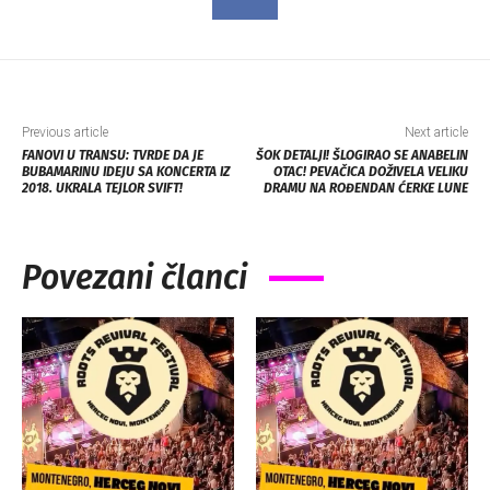
Previous article
Next article
FANOVI U TRANSU: TVRDE DA JE
ŠOK DETALJI! ŠLOGIRAO SE ANABELIN
BUBAMARINU IDEJU SA KONCERTA IZ
OTAC! PEVAČICA DOŽIVELA VELIKU
2018. UKRALA TEJLOR SVIFT!
DRAMU NA ROĐENDAN ĆERKE LUNE
Povezani članci