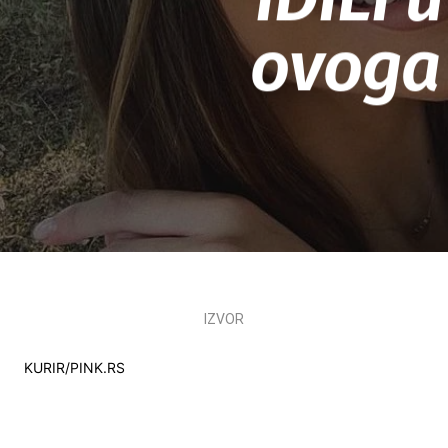
ovoga 
IZVOR
KURIR/PINK.RS