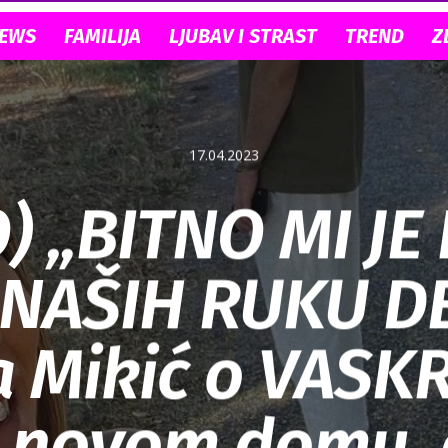
NEWS
FAMILIJA
LJUBAV I STRAST
TREND
Z
17.04.2023
) „BITNO MI JE
 NAŠIH RUKU D
a Mikić o VASK
u novom domu,