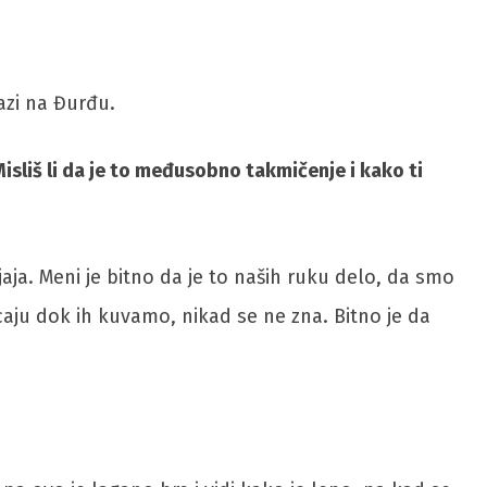
azi na Đurđu.
sliš li da je to međusobno takmičenje i kako ti
aja. Meni je bitno da je to naših ruku delo, da smo
ucaju dok ih kuvamo, nikad se ne zna. Bitno je da