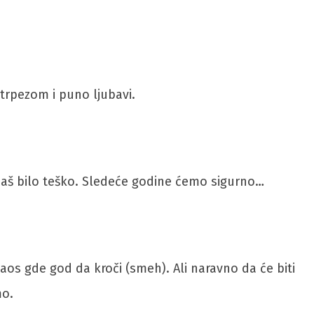
 trpezom i puno ljubavi.
aš bilo teško. Sledeće godine ćemo sigurno…
os gde god da kroči (smeh). Ali naravno da će biti
mo.