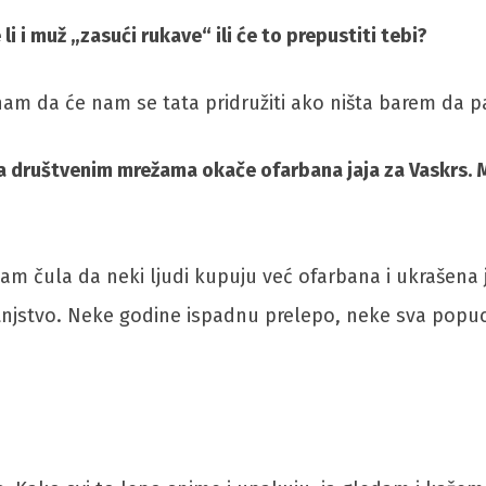
i i muž „zasući rukave“ ili će to prepustiti tebi?
znam da će nam se tata pridružiti ako ništa barem da p
a društvenim mrežama okače ofarbana jaja za Vaskrs. Mi
am čula da neki ljudi kupuju već ofarbana i ukrašena j
u detnjstvo. Neke godine ispadnu prelepo, neke sva pop