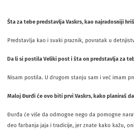
Šta za tebe predstavlja Vaskrs, kao najradosniji hri
Predstavlja kao i svaki praznik, povratak u detnjis
Da li si postila Veliki post i šta on predstavlja za te
Nisam postila. U drugom stanju sam i već imam p
Maloj Đurđi će ovo biti prvi Vaskrs, kako planiraš da
Đurđa će više da odmogne nego da pomogne naravno 
deo farbanja jaja i tradicije, jer znate kako kažu, 