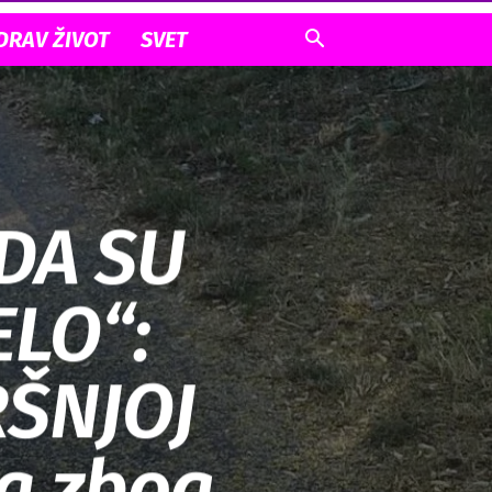
DRAV ŽIVOT
SVET
 DA SU
ELO“:
RŠNJOJ
 a zbog