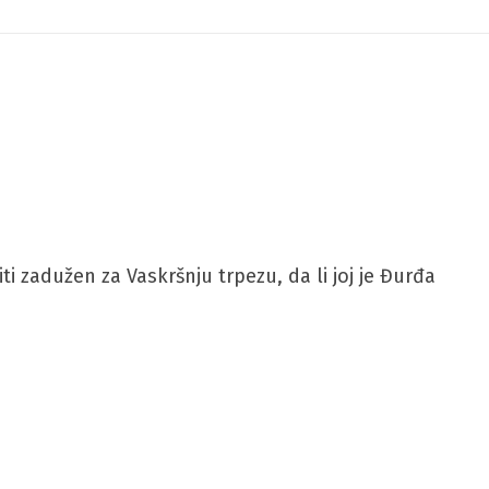
ti zadužen za Vaskršnju trpezu, da li joj je Đurđa