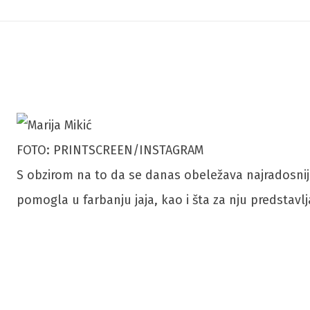
FOTO: PRINTSCREEN/INSTAGRAM
S obzirom na to da se danas obeležava najradosniji h
pomogla u farbanju jaja, kao i šta za nju predstavlj