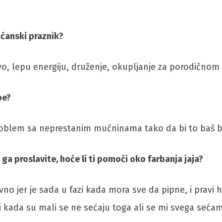
šćanski praznik?
tvo, lepu energiju, druženje, okupljanje za porodičnom
be?
roblem sa neprestanim mučninama tako da bi to baš b
 ga proslavite, hoće li ti pomoći oko farbanja jaja?
jer je sada u fazi kada mora sve da pipne, i pravi ha
oni kada su mali se ne sećaju toga ali se mi svega seća