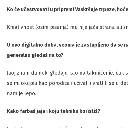
Ko će učestvovati u pripremi Vaskršnje trpeze, hoće l
Kreativnost (osim pisanja) mu nije jača strana ali 
U ovo digitalno doba, veoma je zastupljeno da se n
generalno gledaš na to?
Jaoj znam da neki gledaju kao na takmičenje, čak s
se mi okupili kao porodica i uživali i vratlili se 
nam je lepo.
Kako farbaš jaja i koju tehniku koristiš?