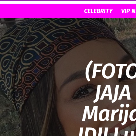
CELEBRITY
VIP 
(FOTO
JAJA
Marij
IDILI 