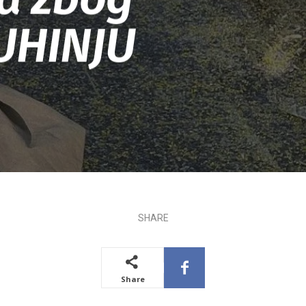
KUHINJU
SHARE
Share