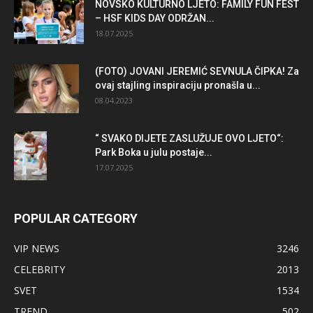
NOVSKO KULTURNO LJETO: FAMILY FUN FEST
– HSF KIDS DAY ODRŽAN...
18.07.2025
(FOTO) JOVANI JEREMIĆ SEVNULA ČIPKA! Za
ovaj stajling inspiraciju pronašla u...
08.04.2023
“ SVAKO DIJETE ZASLUŽUJE OVO LJETO“:
Park Boka u julu postaje...
17.07.2025
POPULAR CATEGORY
VIP NEWS
3246
CELEBRITY
2013
SVET
1534
TREND
502