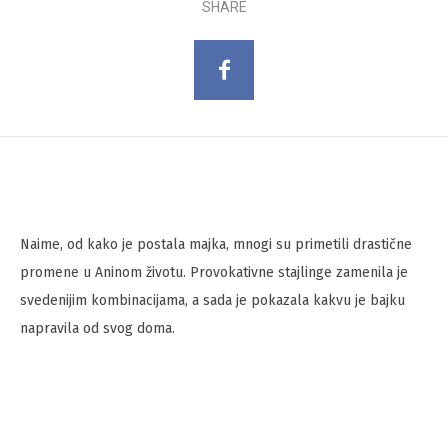
SHARE
Naime, od kako je postala majka, mnogi su primetili drastične
promene u Aninom životu. Provokativne stajlinge zamenila je
svedenijim kombinacijama, a sada je pokazala kakvu je bajku
napravila od svog doma.