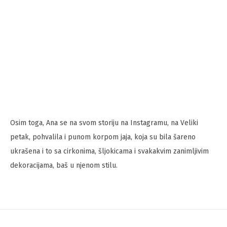
Osim toga, Ana se na svom storiju na Instagramu, na Veliki
petak, pohvalila i punom korpom jaja, koja su bila šareno
ukrašena i to sa cirkonima, šljokicama i svakakvim zanimljivim
dekoracijama, baš u njenom stilu.