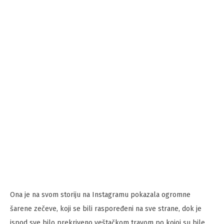
Ona je na svom storiju na Instagramu pokazala ogromne
šarene zečeve, koji se bili raspoređeni na sve strane, dok je
ispod sve bilo prekriveno veštačkom travom po kojoj su bile