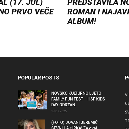
L (17. JUL)
PREDSTAVILA N
NO PRVO VEČE
ROMAN I NAJAV
ALBUM!
POPULAR POSTS
P
NOVSKO KULTURNO LJETO:
V
FAMILY FUN FEST – HSF KIDS
C
DAY ODRŽAN...
18.07.2025
S
T
(FOTO) JOVANI JEREMIĆ
SEVNULA ČIPKA! Za ovaj