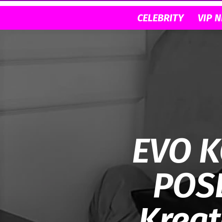
CELEBRITY
VIP 
EVO K
POS
Kreat