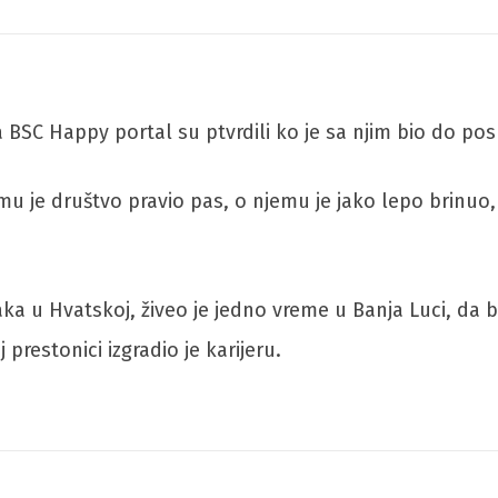
 BSC Happy portal su ptvrdili ko je sa njim bio do po
u je društvo pravio pas, o njemu je jako lepo brinuo,
aka u Hvatskoj, živeo je jedno vreme u Banja Luci, da
prestonici izgradio je karijeru.