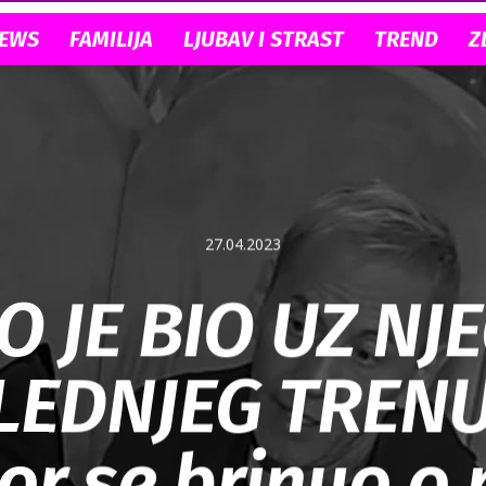
NEWS
FAMILIJA
LJUBAV I STRAST
TREND
Z
27.04.2023
O JE BIO UZ NJ
LEDNJEG TRENU
or se brinuo o