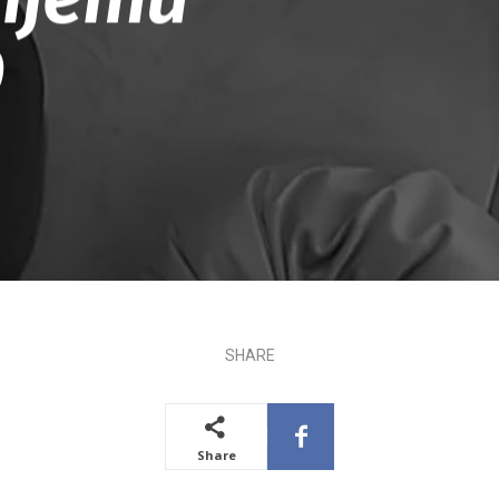
O
SHARE
Share