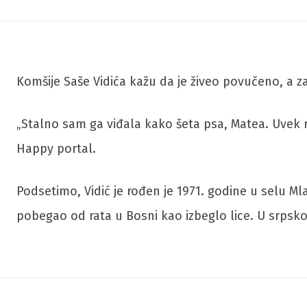
Komšije Saše Vidića kažu da je živeo povučeno, a za
„Stalno sam ga viđala kako šeta psa, Matea. Uvek m
Happy portal.
Podsetimo, Vidić je rođen je 1971. godine u selu Ml
pobegao od rata u Bosni kao izbeglo lice. U srpskoj 