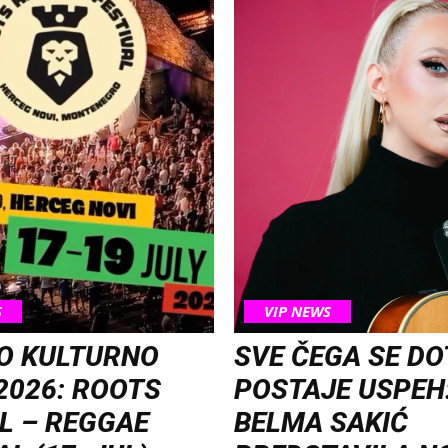
S
VIP NEWS
O KULTURNO
SVE ČEGA SE D
2026: ROOTS
POSTAJE USPEH
L – REGGAE
BELMA SAKIĆ