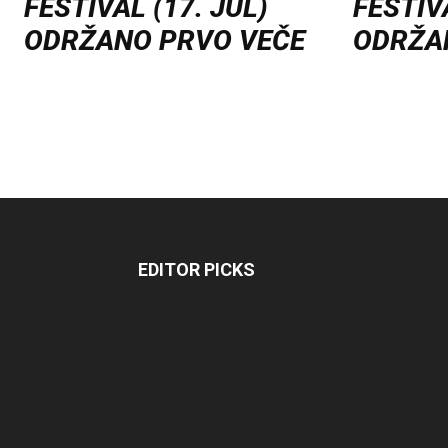
FESTIVAL (17. JUL)
FESTIVA
ODRŽANO PRVO VEČE
ODRŽA
EDITOR PICKS