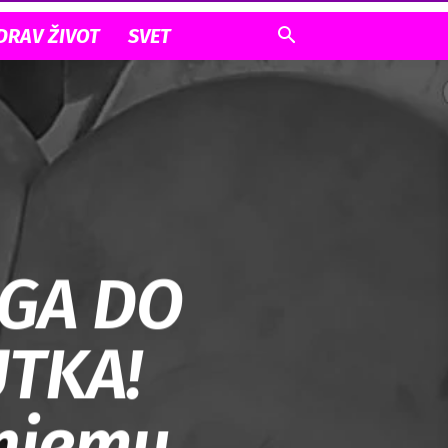
DRAV ŽIVOT
SVET
EGA DO
TKA!
 njemu