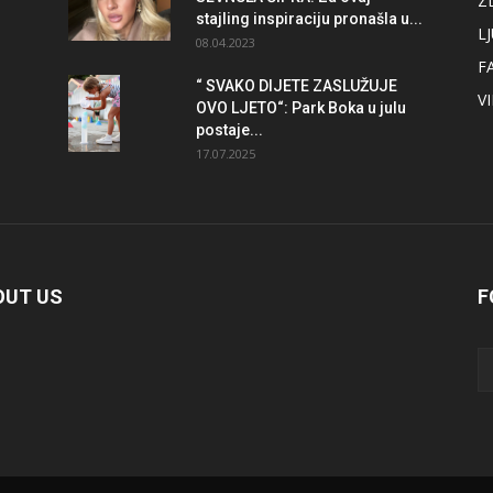
Z
stajling inspiraciju pronašla u...
L
08.04.2023
F
“ SVAKO DIJETE ZASLUŽUJE
V
OVO LJETO“: Park Boka u julu
postaje...
17.07.2025
OUT US
F