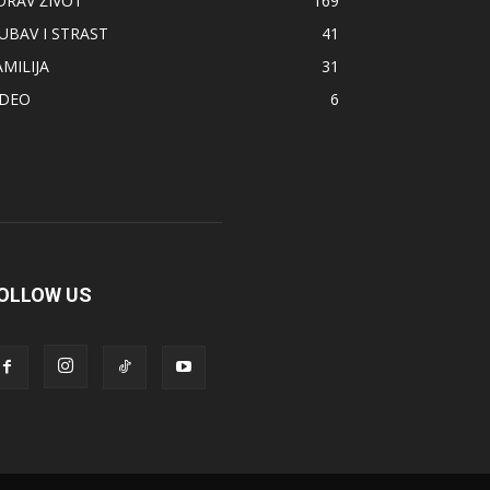
DRAV ŽIVOT
169
JUBAV I STRAST
41
AMILIJA
31
IDEO
6
OLLOW US