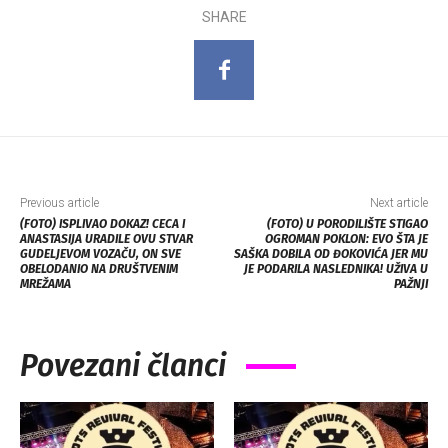
SHARE
Previous article
Next article
(FOTO) ISPLIVAO DOKAZ! CECA I
(FOTO) U PORODILIŠTE STIGAO
ANASTASIJA URADILE OVU STVAR
OGROMAN POKLON: EVO ŠTA JE
GUDELJEVOM VOZAČU, ON SVE
SAŠKA DOBILA OD ĐOKOVIĆA JER MU
OBELODANIO NA DRUŠTVENIM
JE PODARILA NASLEDNIKA! UŽIVA U
MREŽAMA
PAŽNJI
Povezani članci