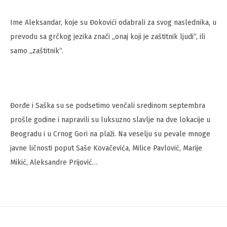
Ime Aleksandar, koje su Đokovići odabrali za svog naslednika, u
prevodu sa grčkog jezika znači „onaj koji je zaštitnik ljudi“, ili
samo „zaštitnik“.
Đorđe i Saška su se podsetimo venčali sredinom septembra
prošle godine i napravili su luksuzno slavlje na dve lokacije u
Beogradu i u Crnog Gori na plaži. Na veselju su pevale mnoge
javne ličnosti poput Saše Kovačevića, Milice Pavlović, Marije
Mikić, Aleksandre Prijović…