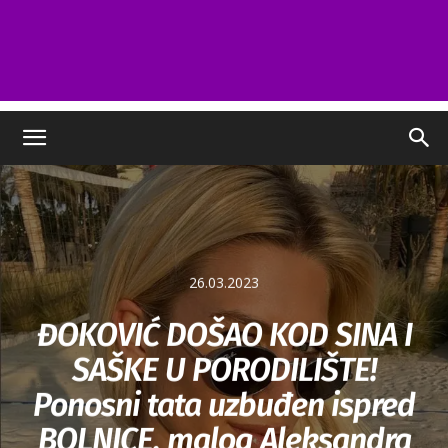
26.03.2023
ĐOKOVIĆ DOŠAO KOD SINA I
SAŠKE U PORODILIŠTE!
Ponosni tata uzbuđen ispred
BOLNICE, malog Aleksandra