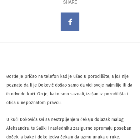
SHARE
Đorđe je pričao na telefon kad je ušao u porodilište, a još nije
poznato da li je Đoković došao samo da vidi svoje najmilije ili da
ih odvede kući. On je, kako smo saznali, izašao iz porodilišta i
otiša u nepoznatom pravcu.
U kući Đokovića svi sa nestrpljenjem čekaju dolazak malog
Aleksandra, te Saški i nasledniku zasigurno spremaju poseban
doček, a bake i deke jedva čekaju da uzmu unuka u ruke.