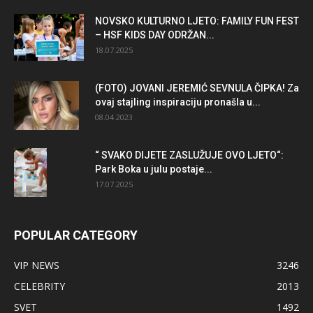
NOVSKO KULTURNO LJETO: FAMILY FUN FEST
– HSF KIDS DAY ODRŽAN...
18.07.2025
(FOTO) JOVANI JEREMIĆ SEVNULA ČIPKA! Za
ovaj stajling inspiraciju pronašla u...
08.04.2023
“ SVAKO DIJETE ZASLUŽUJE OVO LJETO“:
Park Boka u julu postaje...
17.07.2025
POPULAR CATEGORY
VIP NEWS
3246
CELEBRITY
2013
SVET
1492