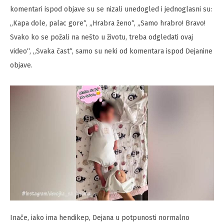
komentari ispod objave su se nizali unedogled i jednoglasni su:
„Kapa dole, palac gore“, „Hrabra ženo“, „Samo hrabro! Bravo!
Svako ko se požali na nešto u životu, treba odgledati ovaj
video“, „Svaka čast“, samo su neki od komentara ispod Dejanine
objave.
Inače, iako ima hendikep, Dejana u potpunosti normalno