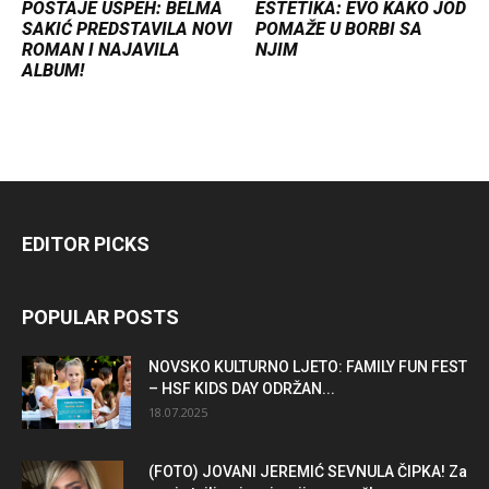
POSTAJE USPEH: BELMA
ESTETIKA: EVO KAKO JOD
SAKIĆ PREDSTAVILA NOVI
POMAŽE U BORBI SA
ROMAN I NAJAVILA
NJIM
ALBUM!
EDITOR PICKS
POPULAR POSTS
NOVSKO KULTURNO LJETO: FAMILY FUN FEST
– HSF KIDS DAY ODRŽAN...
18.07.2025
(FOTO) JOVANI JEREMIĆ SEVNULA ČIPKA! Za