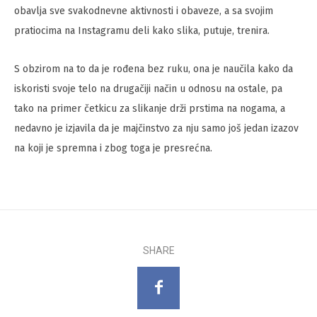
obavlja sve svakodnevne aktivnosti i obaveze, a sa svojim
pratiocima na Instagramu deli kako slika, putuje, trenira.
S obzirom na to da je rođena bez ruku, ona je naučila kako da
iskoristi svoje telo na drugačiji način u odnosu na ostale, pa
tako na primer četkicu za slikanje drži prstima na nogama, a
nedavno je izjavila da je majčinstvo za nju samo još jedan izazov
na koji je spremna i zbog toga je presrećna.
SHARE