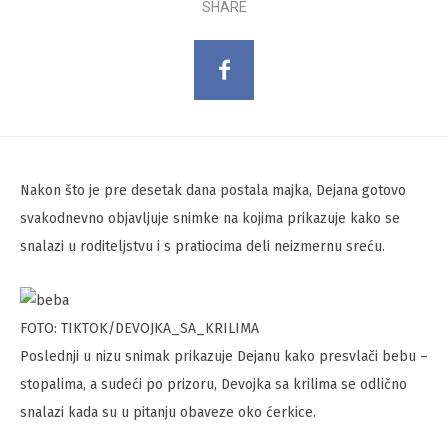
SHARE
Nakon što je pre desetak dana postala majka, Dejana gotovo
svakodnevno objavljuje snimke na kojima prikazuje kako se
snalazi u roditeljstvu i s pratiocima deli neizmernu sreću.
FOTO: TIKTOK/DEVOJKA_SA_KRILIMA
Poslednji u nizu snimak prikazuje Dejanu kako presvlači bebu –
stopalima, a sudeći po prizoru, Devojka sa krilima se odlično
snalazi kada su u pitanju obaveze oko ćerkice.