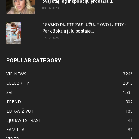
ovaj stajling inspiraciju pronašla u...
08.04.2023
“ SVAKO DIJETE ZASLUŽUJE OVO LJETO“:
Park Boka u julu postaje...
17.07.2025
POPULAR CATEGORY
VIP NEWS
3246
CELEBRITY
2013
SVET
1534
TREND
502
ZDRAV ŽIVOT
169
LJUBAV I STRAST
41
FAMILIJA
31
VIDEO
6