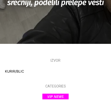
srećniji, podelili prelepe vesti
IZVOR
KURIR/BLIC
CATEGORIES
VIP NEWS