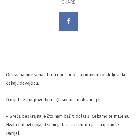
SHARE
Oni su na mrežama otkrili i pol bebe, a ponosni roditelji sada
čekaju devojčicu.
Danijel se tim povodom oglasio uz emotivan opis:
– Sreća beskrajna je što nam baš ti dolaziš. Čekamo te malena.
Hvala ljubavi moja, ti si moja lavica najhrabrija – napisao je
Danijel.