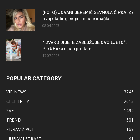
(FOTO) JOVANI JEREMIĆ SEVNULA ČIPKA! Za
ovaj stajling inspiraciju pronašla u...
08.04.2023
“ SVAKO DIJETE ZASLUŽUJE OVO LJETO“:
Park Boka u julu postaje...
17.07.2025
POPULAR CATEGORY
VIP NEWS
3246
CELEBRITY
2013
SVET
1492
TREND
501
ZDRAV ŽIVOT
169
LJUBAV I STRAST
41