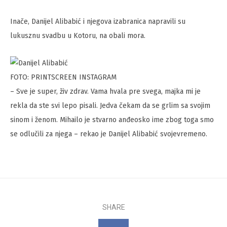
Inače, Danijel Alibabić i njegova izabranica napravili su
lukusznu svadbu u Kotoru, na obali mora.
FOTO: PRINTSCREEN INSTAGRAM
– Sve je super, živ zdrav. Vama hvala pre svega, majka mi je
rekla da ste svi lepo pisali. Jedva čekam da se grlim sa svojim
sinom i ženom. Mihailo je stvarno anđeosko ime zbog toga smo
se odlučili za njega – rekao je Danijel Alibabić svojevremeno.
SHARE