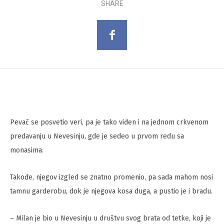
SHARE
Pevač se posvetio veri, pa je tako viđen i na jednom crkvenom
predavanju u Nevesinju, gde je sedeo u prvom redu sa
monasima.
Takođe, njegov izgled se znatno promenio, pa sada mahom nosi
tamnu garderobu, dok je njegova kosa duga, a pustio je i bradu.
– Milan je bio u Nevesinju u društvu svog brata od tetke, koji je