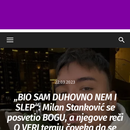
22.03.2023
„BIO SAM DUHOVNO NEM I
SLEP“: Milan Stanković se
posvetio BOGU, a njegove reči
O VERI teraju čoveka da se