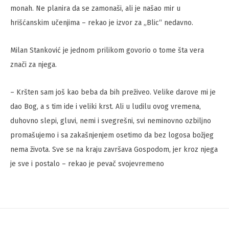
monah. Ne planira da se zamonaši, ali je našao mir u
hrišćanskim učenjima – rekao je izvor za „Blic“ nedavno.
Milan Stanković je jednom prilikom govorio o tome šta vera
znači za njega.
– Kršten sam još kao beba da bih preživeo. Velike darove mi je
dao Bog, a s tim ide i veliki krst. Ali u ludilu ovog vremena,
duhovno slepi, gluvi, nemi i svegrešni, svi neminovno ozbiljno
promašujemo i sa zakašnjenjem osetimo da bez logosa božjeg
nema života. Sve se na kraju završava Gospodom, jer kroz njega
je sve i postalo – rekao je pevač svojevremeno