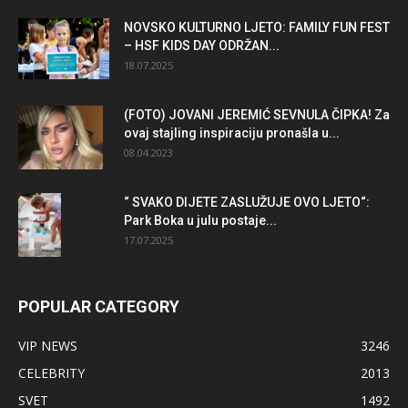
NOVSKO KULTURNO LJETO: FAMILY FUN FEST
– HSF KIDS DAY ODRŽAN...
18.07.2025
(FOTO) JOVANI JEREMIĆ SEVNULA ČIPKA! Za
ovaj stajling inspiraciju pronašla u...
08.04.2023
“ SVAKO DIJETE ZASLUŽUJE OVO LJETO“:
Park Boka u julu postaje...
17.07.2025
POPULAR CATEGORY
VIP NEWS
3246
CELEBRITY
2013
SVET
1492