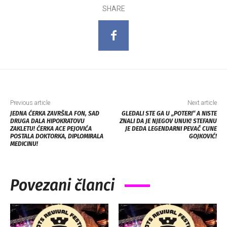
SHARE
Previous article
Next article
JEDNA ĆERKA ZAVRŠILA FON, SAD
GLEDALI STE GA U „POTERI“ A NISTE
DRUGA DALA HIPOKRATOVU
ZNALI DA JE NJEGOV UNUK! STEFANU
ZAKLETU! ĆERKA ACE PEJOVIĆA
JE DEDA LEGENDARNI PEVAČ CUNE
POSTALA DOKTORKA, DIPLOMIRALA
GOJKOVIĆ!
MEDICINU!
Povezani članci