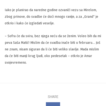
Iako je planirao da naredne godine ozvaniči vezu sa Mirelom,
zbog prinove, do svadbe će doći mnogo ranije, a za „Grand“ je
otkrio i kako će izgledati veselje.
– Sofra će da svira, bez njega neću da se ženim. Voleo bih da mi
peva Saša Matić! Mislim da će svadba inače biti u februaru… Još
ne znam, nisam siguran da li će biti veliko slavlje. Mada mislim
da će biti manji krug ljudi, oko pedesetak – otkrio je Amar
svojevremeno.
SHARE