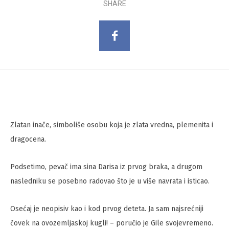
SHARE
Zlatan inače, simboliše osobu koja je zlata vredna, plemenita i
dragocena.
Podsetimo, pevač ima sina Darisa iz prvog braka, a drugom
nasledniku se posebno radovao što je u više navrata i isticao.
Osećaj je neopisiv kao i kod prvog deteta. Ja sam najsrećniji
čovek na ovozemljaskoj kugli! – poručio je Gile svojevremeno.