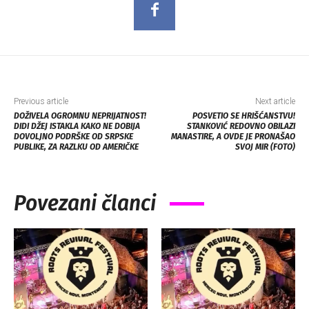
Previous article
Next article
DOŽIVELA OGROMNU NEPRIJATNOST!
POSVETIO SE HRIŠĆANSTVU!
DIDI DŽEJ ISTAKLA KAKO NE DOBIJA
STANKOVIĆ REDOVNO OBILAZI
DOVOLJNO PODRŠKE OD SRPSKE
MANASTIRE, A OVDE JE PRONAŠAO
PUBLIKE, ZA RAZLKU OD AMERIČKE
SVOJ MIR (FOTO)
Povezani članci