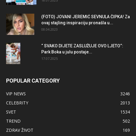
18.07.2025
(FOTO) JOVANI JEREMIĆ SEVNULA ČIPKA! Za
ovaj stajling inspiraciju pronašla u...
08.04.2023
“ SVAKO DIJETE ZASLUŽUJE OVO LJETO“:
Park Boka u julu postaje...
17.07.2025
POPULAR CATEGORY
VIP NEWS
3246
CELEBRITY
2013
SVET
1534
TREND
502
ZDRAV ŽIVOT
169