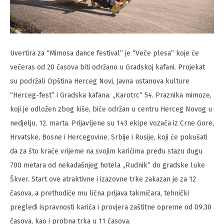
Uvertira za “Mimosa dance festival” je “Veče plesa” koje će
večeras od 20 časova biti održano u Gradskoj kafani. Projekat
su podržali Opština Herceg Novi, Javna ustanova kulture
“Herceg-fest” i Gradska kafana. „Karotrc“ 54. Praznika mimoze,
koji je odložen zbog kiše, biće održan u centru Herceg Novog u
nedjelju, 12. marta. Prijavljene su 143 ekipe vozača iz Crne Gore,
Hrvatske, Bosne i Hercegovine, Srbije i Rusije, koji će pokušati
da za što kraće vrijeme na svojim karićima pređu stazu dugu
700 metara od nekadašnjeg hotela „Rudnik“ do gradske luke
Škver. Start ove atraktivne i izazovne trke zakazan je za 12
časova, a prethodiće mu lična prijava takmičara, tehnički
pregledi ispravnosti karića i provjera zaštitne opreme od 09.30
časova, kao i probna trka u 11 časova.