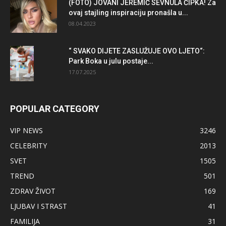
(FOTO) JOVANI JEREMIĆ SEVNULA ČIPKA! Za
ovaj stajling inspiraciju pronašla u...
08.04.2023
“ SVAKO DIJETE ZASLUŽUJE OVO LJETO“:
Park Boka u julu postaje...
17.07.2025
POPULAR CATEGORY
VIP NEWS
3246
CELEBRITY
2013
SVET
1505
TREND
501
ZDRAV ŽIVOT
169
LJUBAV I STRAST
41
FAMILIJA
31