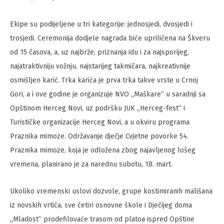
Ekipe su podijeljene u tri kategorije: jednosjedi, dvosjedi i
trosjedi. Ceremonija dodjele nagrada biće upriličena na Škveru
od 15 časova, a, uz najbrže, priznanja idu i za najsporijeg,
najatraktivniju vožnju, najstarijeg takmičara, najkreativnije
osmišljen karić. Trka karića je prva trka takve vrste u Crnoj
Gori, a i ove godine je organizuje NVO „Maškare“ u saradnji sa
Opštinom Herceg Novi, uz podršku JUK „Herceg-fest“ i
Turističke organizacije Herceg Novi, a u okviru programa
Praznika mimoze. Održavanje dječje Cvjetne povorke 54.
Praznika mimoze, koja je odložena zbog najavljenog lošeg
vremena, planirano je za narednu subotu, 18. mart.
Ukoliko vremenski uslovi dozvole, grupe kostimiranih mališana
iz novskih vrtića, sve četiri osnovne škole i Dječijeg doma
„Mladost“ prodefilovaće trasom od platoa ispred Opštine