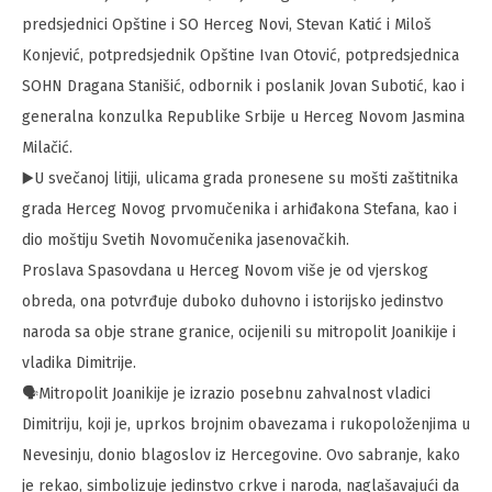
predsjednici Opštine i SO Herceg Novi, Stevan Katić i Miloš
Konjević, potpredsjednik Opštine Ivan Otović, potpredsjednica
SOHN Dragana Stanišić, odbornik i poslanik Jovan Subotić, kao i
generalna konzulka Republike Srbije u Herceg Novom Jasmina
Milačić.
▶️U svečanoj litiji, ulicama grada pronesene su mošti zaštitnika
grada Herceg Novog prvomučenika i arhiđakona Stefana, kao i
dio moštiju Svetih Novomučenika jasenovačkih.
Proslava Spasovdana u Herceg Novom više je od vjerskog
obreda, ona potvrđuje duboko duhovno i istorijsko jedinstvo
naroda sa obje strane granice, ocijenili su mitropolit Joanikije i
vladika Dimitrije.
🗣️Mitropolit Joanikije je izrazio posebnu zahvalnost vladici
Dimitriju, koji je, uprkos brojnim obavezama i rukopoloženjima u
Nevesinju, donio blagoslov iz Hercegovine. Ovo sabranje, kako
je rekao, simbolizuje jedinstvo crkve i naroda, naglašavajući da