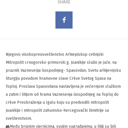
SHARE
Njegovo visokopreosveštenstvo Arhiepiskop cetinjski
Mitropolit crnogorsko-primorski g. Joanikije služio je juče, na
praznik Vaznesenja Gospodnjeg- Spasovdan, Svetu arhijerejsku
liturgiju povodom hramovne slave Crkve Svetog Spasa na
Toploj. Proslava Spasovdana nastavljena je večernjom službom
a zatim i litijom od hrama Vaznesenja Gospodnjeg na Toploj do
crkve Preobraženja u Igalu koju su predvodili mitropolit
Joanikije i mitropolit zahumsko-hercegovački Dimitrije sa
sveštenstvom.
👥Među brojnim vjernicima, svojim sugrađanima, u litiji su bili