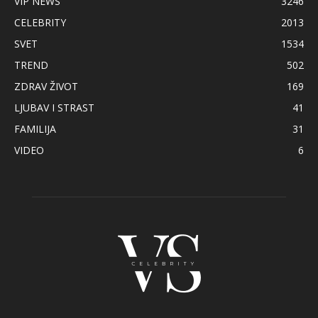
VIP NEWS
3246
CELEBRITY
2013
SVET
1534
TREND
502
ZDRAV ŽIVOT
169
LJUBAV I STRAST
41
FAMILIJA
31
VIDEO
6