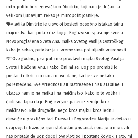
mitropolitu hercegovačkom Dimitriju, koji nam je došao sa
velikom ljubavlju“, rekao je mitropolit Joanikije.
🗣️Vladika Dimitrije je u svojoj besjedi posebno istakao tajnu
majčinstva kao puta kroz koji je Bog izvršio spasenje svijeta.
Novoproglašena Sveta Ana, majka Svetog Vasilija Ostroškog,
kako je rekao, putokaz je u vremenima poljuljanih vrijednosti.
💬“Ove godine, prvi put smo proslavili majku Svetog Vasilija,
Svetu i blaženu Anu. I tako, čini mi se, Bog po promisli je
poslao i otkrio nju nama u ove dane, kad je sve nekako
poremećeno. Sve vrijednosti su rastresene i nisu stabilne. I
ukazao nam je na majku i na majčinstvo, kako je to velika i
čudesna tajna da je Bog izvršio spasenje zemlje kroz
majčinstvo. Nije drugačije, nego kroz majku, kroz jednu
djevojčicu praktično tad, Presvetu Bogorodicu Mariju je došao u
ovaj svijet i tražio je njen slobodan pristanak i ona je u ime svih
nas pristala da Bog dođe i ovaploti se i postane čovjek. I eto, mi