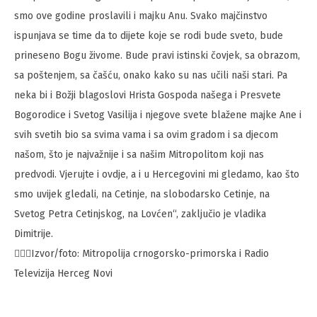
smo ove godine proslavili i majku Anu. Svako majčinstvo
ispunjava se time da to dijete koje se rodi bude sveto, bude
prineseno Bogu živome. Bude pravi istinski čovjek, sa obrazom,
sa poštenjem, sa čašću, onako kako su nas učili naši stari. Pa
neka bi i Božji blagoslovi Hrista Gospoda našega i Presvete
Bogorodice i Svetog Vasilija i njegove svete blažene majke Ane i
svih svetih bio sa svima vama i sa ovim gradom i sa djecom
našom, što je najvažnije i sa našim Mitropolitom koji nas
predvodi. Vjerujte i ovdje, a i u Hercegovini mi gledamo, kao što
smo uvijek gledali, na Cetinje, na slobodarsko Cetinje, na
Svetog Petra Cetinjskog, na Lovćen“, zaključio je vladika
Dimitrije.
✍🏻📸Izvor/foto: Mitropolija crnogorsko-primorska i Radio
Televizija Herceg Novi