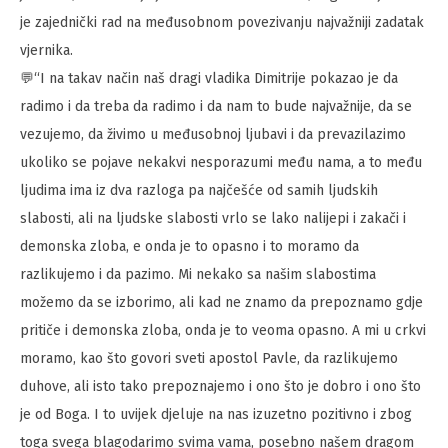
je zajednički rad na međusobnom povezivanju najvažniji zadatak
vjernika.
💬“I na takav način naš dragi vladika Dimitrije pokazao je da
radimo i da treba da radimo i da nam to bude najvažnije, da se
vezujemo, da živimo u međusobnoj ljubavi i da prevazilazimo
ukoliko se pojave nekakvi nesporazumi među nama, a to među
ljudima ima iz dva razloga pa najčešće od samih ljudskih
slabosti, ali na ljudske slabosti vrlo se lako nalijepi i zakači i
demonska zloba, e onda je to opasno i to moramo da
razlikujemo i da pazimo. Mi nekako sa našim slabostima
možemo da se izborimo, ali kad ne znamo da prepoznamo gdje
pritiče i demonska zloba, onda je to veoma opasno. A mi u crkvi
moramo, kao što govori sveti apostol Pavle, da razlikujemo
duhove, ali isto tako prepoznajemo i ono što je dobro i ono što
je od Boga. I to uvijek djeluje na nas izuzetno pozitivno i zbog
toga svega blagodarimo svima vama, posebno našem dragom