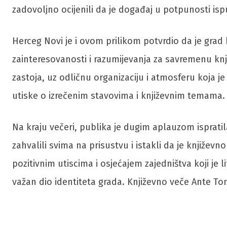
zadovoljno ocijenili da je događaj u potpunosti isp
Herceg Novi je i ovom prilikom potvrdio da je grad k
zainteresovanosti i razumijevanja za savremenu kn
zastoja, uz odličnu organizaciju i atmosferu koja j
utiske o izrečenim stavovima i književnim temama. 
Na kraju večeri, publika je dugim aplauzom ispratil
zahvalili svima na prisustvu i istakli da je knjiž
pozitivnim utiscima i osjećajem zajedništva koji je
važan dio identiteta grada. Književno veče Ante Tomi