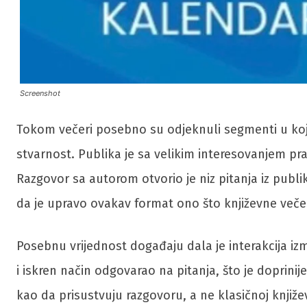
Screenshot
Tokom večeri posebno su odjeknuli segmenti u kojim
stvarnost. Publika je sa velikim interesovanjem pra
Razgovor sa autorom otvorio je niz pitanja iz publi
da je upravo ovakav format ono što književne večeri
Posebnu vrijednost događaju dala je interakcija iz
i iskren način odgovarao na pitanja, što je doprinij
kao da prisustvuju razgovoru, a ne klasičnoj knjiže