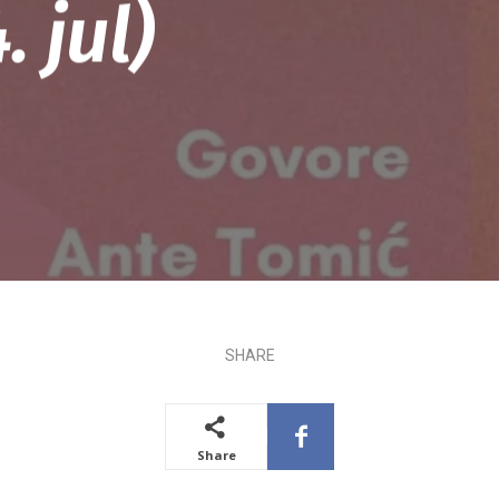
 jul)
SHARE
Share