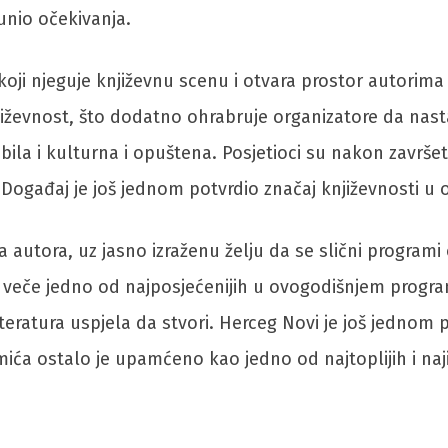
unio očekivanja.
oji njeguje književnu scenu i otvara prostor autorima 
jiževnost, što dodatno ohrabruje organizatore da nas
e bila i kulturna i opuštena. Posjetioci su nakon završ
Događaj je još jednom potvrdio značaj književnosti u 
a autora, uz jasno izraženu želju da se slični program
evno veče jedno od najposjećenijih u ovogodišnjem prog
 literatura uspjela da stvori. Herceg Novi je još jedno
ća ostalo je upamćeno kao jedno od najtoplijih i najins