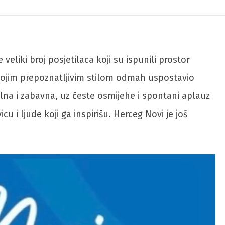
eliki broj posjetilaca koji su ispunili prostor
vojim prepoznatljivim stilom odmah uspostavio
alna i zabavna, uz česte osmijehe i spontani aplauz
u i ljude koji ga inspirišu. Herceg Novi je još