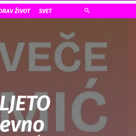
DRAV ŽIVOT
SVET
LJETO
ževno