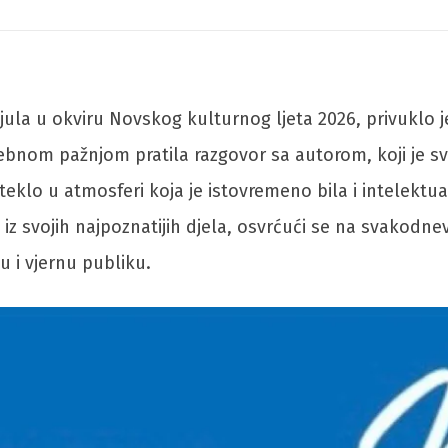
la u okviru Novskog kulturnog ljeta 2026, privuklo je v
ebnom pažnjom pratila razgovor sa autorom, koji je s
teklo u atmosferi koja je istovremeno bila i intelektu
 svojih najpoznatijih djela, osvrćući se na svakodnevic
 i vjernu publiku.