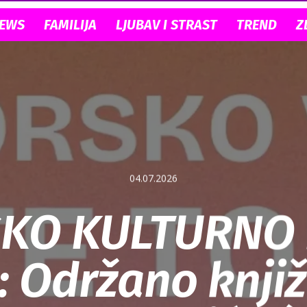
NEWS
FAMILIJA
LJUBAV I STRAST
TREND
Z
04.07.2026
KO KULTURNO 
: Održano knji