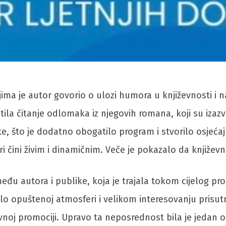
a je autor govorio o ulozi humora u književnosti i nač
tila čitanje odlomaka iz njegovih romana, koji su izazv
ke, što je dodatno obogatilo program i stvorilo osjeća
 čini živim i dinamičnim. Veče je pokazalo da književn
među autora i publike, koja je trajala tokom cijelog p
elo opuštenoj atmosferi i velikom interesovanju prisutni
vnoj promociji. Upravo ta neposrednost bila je jedan od