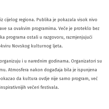
iz cijelog regiona. Publika je pokazala visok nivo
tave sa ovakvim programima. Veče je proteklo bez
etka programa ostali u razgovoru, razmjenjujući
okviru Novskog kulturnog ljeta.
i organizuju i u narednim godinama. Organizatori su
ramu. Atmosfera nakon događaja bila je ispunjena
m pokazao da kultura ovdje nije samo program, već
pirativnijih večeri festivala.