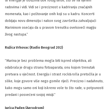
te energije je obuzima dok fotografiše, što se na njenim
radovima i vidi. Vidi se i preciznost u kadriranju značajnih
momenata, kao i poštovanje onih koji su u kadru. Koncerti
dobijaju novu dimenziju i nakon svog završetka zahvaljujući
Marininom osećaju da u pravom trenutku ovekoveči magiju
živog nastupa.”
Ružica Vrhovac (Radio Beograd 202)
“Marina je bez problema mogla biti ispred objektiva, ali
odabrala je drugu stranu fotoaparata, onu kojom trenutak
pretvara u vječnost. Energiju i strast rock&rolla pretočila je u
slike, koje govore više nego gomile riječi. Precizno i nadahnuto,
kako mogu samo oni koji iskreno vole to što rade, u potpunosti
predani i posvećeni svojoj misiji.”
Jurica Pađen (Aerodrom)