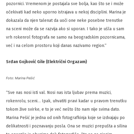
pozornici. Vremenom je postajala sve bolja, kao što se i može
očekivati kad neko uporno istrajava u nekoj disciplini. Marina je
dokazala da njen talenat da uoči one neke posebne trenutke
na sceni može da se razvija ako si uporan. I tako je ušla u sam
vrh rokenrol fotografa ne samo na beogradskim pozornicama,
već i na celom prostoru koji danas nazivamo region.”
Srđan Gojković Gile (Električni Orgazam)
Foto: Marina Pešić
“Sve nas nosi isti val. Nosi nas ista ljubav prema muzici,
rokenrolu, sceni… Ipak, uhvatiti pravi kadar u pravom trenutku
tokom žive svirke, e to je već nešto što nam nije svima dato.
Marina Pešić je jedna od onih fotografkinja koje se izdvajaju po
delikatnosti i poznavanju posla. Ona se muzici prepušta a silina