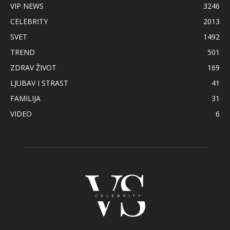
VIP NEWS
3246
CELEBRITY
2013
SVET
1492
TREND
501
ZDRAV ŽIVOT
169
LJUBAV I STRAST
41
FAMILIJA
31
VIDEO
6