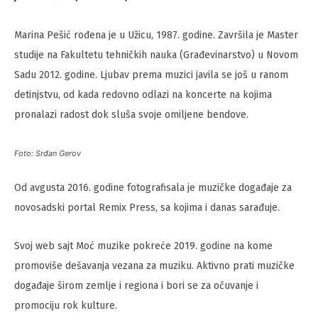
Marina Pešić rođena je u Užicu, 1987. godine. Završila je Master
studije na Fakultetu tehničkih nauka (Građevinarstvo) u Novom
Sadu 2012. godine. Ljubav prema muzici javila se još u ranom
detinjstvu, od kada redovno odlazi na koncerte na kojima
pronalazi radost dok sluša svoje omiljene bendove.
Foto: Srđan Gerov
Od avgusta 2016. godine fotografisala je muzičke događaje za
novosadski portal Remix Press, sa kojima i danas sarađuje.
Svoj web sajt Moć muzike pokreće 2019. godine na kome
promoviše dešavanja vezana za muziku. Aktivno prati muzičke
događaje širom zemlje i regiona i bori se za očuvanje i
promociju rok kulture.