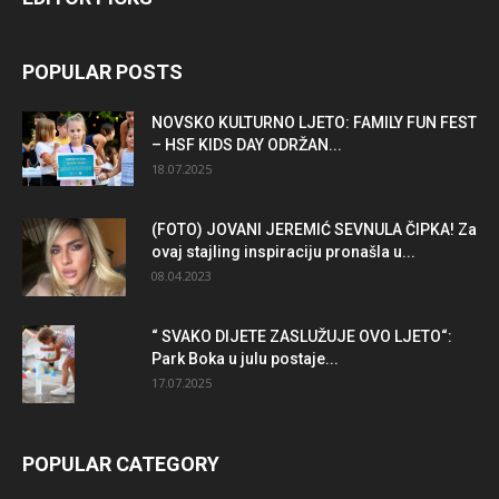
POPULAR POSTS
NOVSKO KULTURNO LJETO: FAMILY FUN FEST
– HSF KIDS DAY ODRŽAN...
18.07.2025
(FOTO) JOVANI JEREMIĆ SEVNULA ČIPKA! Za
ovaj stajling inspiraciju pronašla u...
08.04.2023
“ SVAKO DIJETE ZASLUŽUJE OVO LJETO“:
Park Boka u julu postaje...
17.07.2025
POPULAR CATEGORY