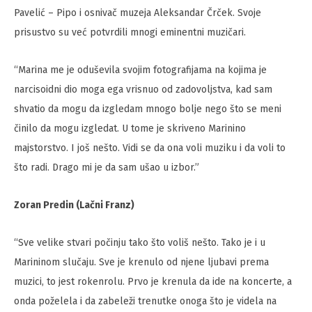
Pavelić – Pipo i osnivač muzeja Aleksandar Črček. Svoje
prisustvo su već potvrdili mnogi eminentni muzičari.
“Marina me je oduševila svojim fotografijama na kojima je
narcisoidni dio moga ega vrisnuo od zadovoljstva, kad sam
shvatio da mogu da izgledam mnogo bolje nego što se meni
činilo da mogu izgledat. U tome je skriveno Marinino
majstorstvo. I još nešto. Vidi se da ona voli muziku i da voli to
što radi. Drago mi je da sam ušao u izbor.”
Zoran Predin (Lačni Franz)
“Sve velike stvari počinju tako što voliš nešto. Tako je i u
Marininom slučaju. Sve je krenulo od njene ljubavi prema
muzici, to jest rokenrolu. Prvo je krenula da ide na koncerte, a
onda poželela i da zabeleži trenutke onoga što je videla na