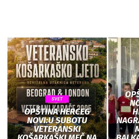
OP
SVET
NO
OPŠTINA HERCEG
H
NOVI:U SUBOTU
NAGR
VETERANSKI
KOŠARKAŠKI MEČ NA
BALK