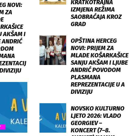
KRATKOTRAJNA
EG NOVI:
IZMJENA REŽIMA
M ZA
SAOBRAĆAJA KROZ
E
GRAD
RKAŠICE
U AKŠAM I
OPŠTINA HERCEG
E ANDRIĆ
NOVI: PRIJEM ZA
ODOM
MLADE KOŠARKAŠICE
MANA
SANJU AKŠAM I LJUBE
EZENTACIJ
ANDRIĆ POVODOM
 DIVIZIJU
PLASMANA
REPREZENTACIJE U A
DIVIZIJU
NOVSKO KULTURNO
LJETO 2026: VLADO
GEORGIEV –
T
KONCERT (7–8.