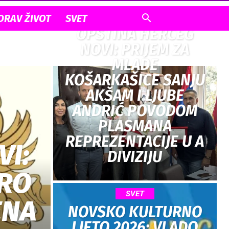
SVET
DRAV ŽIVOT
SVET
OPŠTINA HERCEG
NOVI: PRIJEM ZA
MLADE
KOŠARKAŠICE SANJU
AKŠAM I LJUBE
ANDRIĆ POVODOM
PLASMANA
REPREZENTACIJE U A
VI:
DIVIZIJU
TRO
SVET
ENA
NOVSKO KULTURNO
LJETO 2026: VLADO