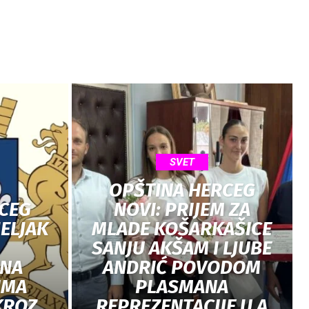
SVET
OPŠTINA HERCEG
CEG
NOVI: PRIJEM ZA
JELJAK
MLADE KOŠARKAŠICE
SANJU AKŠAM I LJUBE
JNA
ANDRIĆ POVODOM
IMA
PLASMANA
KROZ
REPREZENTACIJE U A