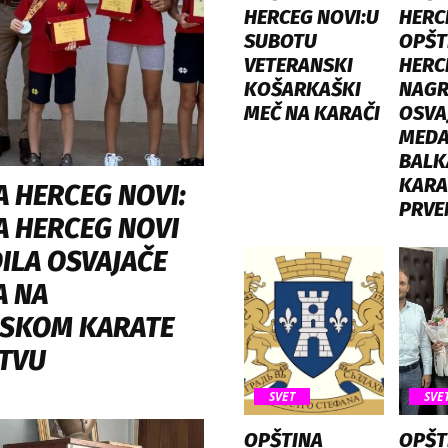
HERCEG NOVI:U
HERC
SUBOTU
OPŠT
VETERANSKI
HERC
KOŠARKAŠKI
NAGR
MEČ NA KARAČI
OSVA
MEDA
BAL
KARA
A HERCEG NOVI:
PRVE
A HERCEG NOVI
ILA OSVAJAČE
A NA
SKOM KARATE
TVU
SVET
SVE
OPŠTINA
OPŠT