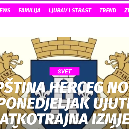
NEWS
FAMILIJA
LJUBAV I STRAST
TREND
Z
SVET
ŠTINA HERCEG NO
PONEDJELJAK UJU
ATKOTRAJNA IZMJ