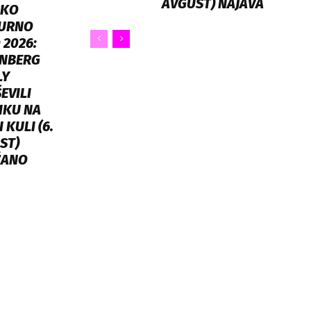
AVGUST) NAJAVA
SKO
URNO
 2026:
NBERG
LY
EVILI
IKU NA
 KULI (6.
ST)
ŽANO