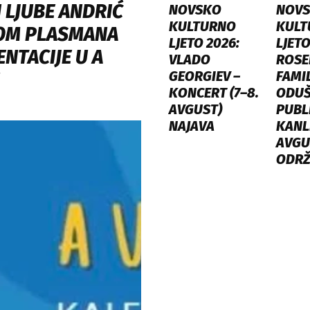
 LJUBE ANDRIĆ
NOVSKO
NOV
KULTURNO
KULT
OM PLASMANA
LJETO 2026:
LJETO
NTACIJE U A
VLADO
ROSE
GEORGIEV –
FAMI
KONCERT (7–8.
ODUŠ
AVGUST)
PUBL
NAJAVA
KANLI
AVGU
ODR