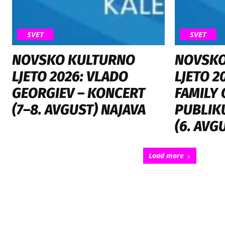
SVET
SVET
NOVSKO KULTURNO
NOVSKO
LJETO 2026: VLADO
LJETO 2
GEORGIEV – KONCERT
FAMILY 
(7–8. AVGUST) NAJAVA
PUBLIKU
(6. AV
Load more