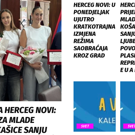
HERCEG NOVI: U
HERC
PONEDJELJAK
PRIJE
UJUTRO
MLAD
KRATKOTRAJNA
KOŠA
IZMJENA
SANJ
REŽIMA
LJUB
SAOBRAĆAJA
POV
KROZ GRAD
PLAS
REPR
E U A
A HERCEG NOVI:
ZA MLADE
SVET
SVE
AŠICE SANJU