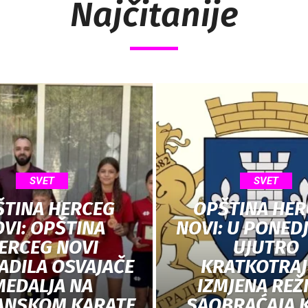
Najčitanije
SVET
SVET
ŠTINA HERCEG
OPŠTINA HER
VI: OPŠTINA
NOVI: U PONED
ERCEG NOVI
UJUTRO
ADILA OSVAJAČE
KRATKOTRA
MEDALJA NA
IZMJENA REŽ
ANSKOM KARATE
SAOBRAĆAJA 