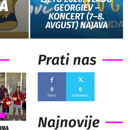
A
GEORGIEV –
KONCERT (7–8.
AVGUST) NAJAVA
Prati nas
0
0
Fans
Followers
T
Najnovije
INA