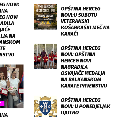
EG NOVI:
OPŠTINA HERCEG
INA
NOVI:U SUBOTU
EG NOVI
VETERANSKI
ADILA
KOŠARKAŠKI MEČ NA
JAČE
KARAČI
LJA NA
KANSKOM
OPŠTINA HERCEG
TE
NOVI: OPŠTINA
NSTVU
HERCEG NOVI
NAGRADILA
OSVAJAČE MEDALJA
NA BALKANSKOM
KARATE PRVENSTVU
OPŠTINA HERCEG
T
NOVI: U PONEDJELJAK
UJUTRO
INA