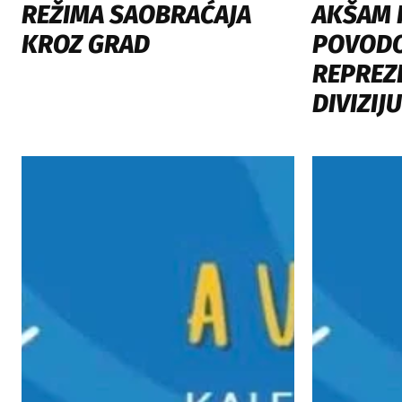
REŽIMA SAOBRAĆAJA
AKŠAM I
KROZ GRAD
POVOD
REPREZE
DIVIZIJU