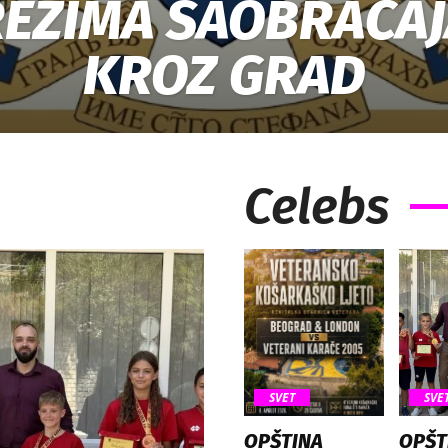
REŽIMA SAOBRAĆAJ
KROZ GRAD
Celebs
SVET
SVE
OPŠTINA
OPŠT