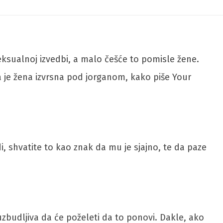
 seksualnoj izvedbi, a malo češće to pomisle žene.
a je žena izvrsna pod jorganom, kako piše Your
i, shvatite to kao znak da mu je sjajno, te da paze
uzbudljiva da će poželeti da to ponovi. Dakle, ako