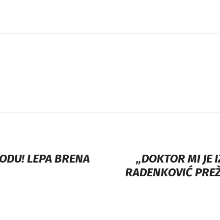
ODU! LEPA BRENA
„DOKTOR MI JE 
RADENKOVIĆ PREŽI