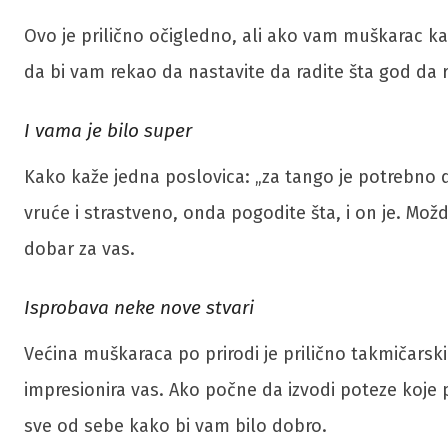
Ovo je prilično očigledno, ali ako vam muškarac kaže
da bi vam rekao da nastavite da radite šta god da 
I vama je bilo super
Kako kaže jedna poslovica: „za tango je potrebno dvo
vruće i strastveno, onda pogodite šta, i on je. Mož
dobar za vas.
Isprobava neke nove stvari
Većina muškaraca po prirodi je prilično takmičarski
impresionira vas. Ako počne da izvodi poteze koje p
sve od sebe kako bi vam bilo dobro.