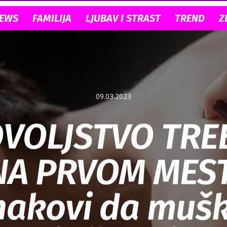
NEWS
FAMILIJA
LJUBAV I STRAST
TREND
Z
09.03.2023
VOLJSTVO TRE
NA PRVOM MEST
nakovi da muš