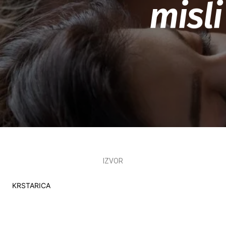
misli
IZVOR
KRSTARICA