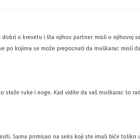
o dobri u krevetu i šta njihov partner misli o njihovoj
kove po kojima se može prepoznati da muškarac misli d
ko steže ruke i noge. Kad vidite da vaš muškarac to rad
siti. Sama pomisao na seks koji ste imali biće toliko 