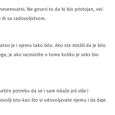
neverovatni. Ne govori to da bi bio pristojan, već
e ih sa zadovoljstvom.
no je i njemu tako bilo. Ako ste mislili da je bilo
ega, je ako razmislite o tome koliko je seks bio
etiće potrebu da se i sam iskaže još više i
ovolji isto kao što vi udovoljavate njemu i da daje