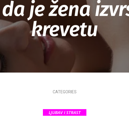
 da je žena izv
krevetu
CATEGORIES
LJUBAV I STRAST