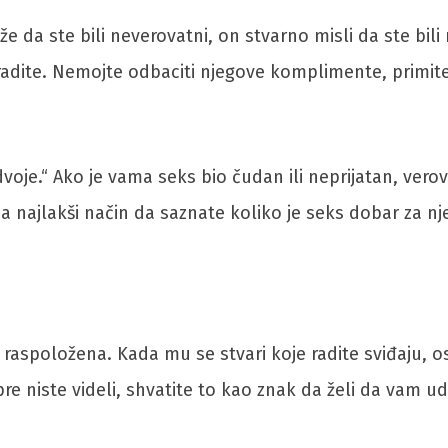
 da ste bili neverovatni, on stvarno misli da ste bili 
radite. Nemojte odbaciti njegove komplimente, primit
je.“ Ako je vama seks bio čudan ili neprijatan, verovat
da najlakši način da saznate koliko je seks dobar za nj
 raspoložena. Kada mu se stvari koje radite sviđaju, os
re niste videli, shvatite to kao znak da želi da vam ud