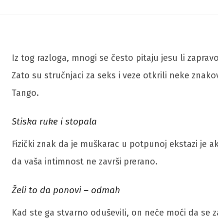
Iz tog razloga, mnogi se često pitaju jesu li zaprav
Zato su stručnjaci za seks i veze otkrili neke zna
Tango.
Stiska ruke i stopala
Fizički znak da je muškarac u potpunoj ekstazi je a
da vaša intimnost ne završi prerano.
Želi to da ponovi – odmah
Kad ste ga stvarno oduševili, on neće moći da se za