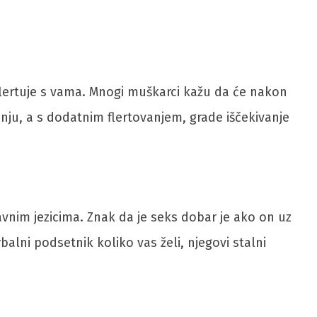
 flertuje s vama. Mnogi muškarci kažu da će nakon
u nju, a s dodatnim flertovanjem, grade iščekivanje
ubavnim jezicima. Znak da je seks dobar je ako on uz
lni podsetnik koliko vas želi, njegovi stalni