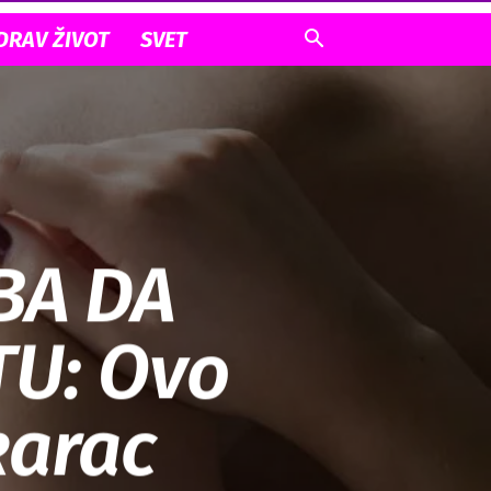
DRAV ŽIVOT
SVET
BA DA
U: Ovo
karac