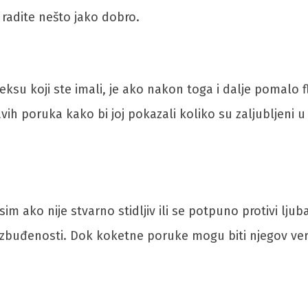
radite nešto jako dobro.
seksu koji ste imali, je ako nakon toga i dalje pomalo
avih poruka kako bi joj pokazali koliko su zaljubljeni 
sim ako nije stvarno stidljiv ili se potpuno protivi lj
uzbuđenosti. Dok koketne poruke mogu biti njegov verba