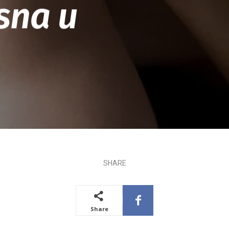
rsna u
SHARE
Share