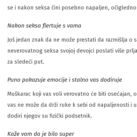
se i nakon seksa čini posebno napaljen, očigledno 
Nakon seksa flertuje s vama
Još jedan znak da ne može prestati da razmišlja o 
neverovatnog seksa svojoj devojci poslati više prlj
za sledeći put.
Puno pokazuje emocije i stalno vas dodiruje
Muškarac koji vas voli verovatno će biti osećajan, o
vas ne može da drži ruke k sebi od napaljenosti i 
dodiri njegov su fizički podsetnik.
Kaže vam da je bilo super