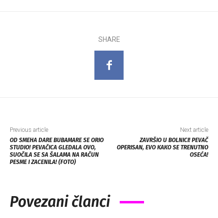
SHARE
Previous article
Next article
OD SMEHA DARE BUBAMARE SE ORIO
ZAVRŠIO U BOLNICI! PEVAČ
STUDIO! PEVAČICA GLEDALA OVO,
OPERISAN, EVO KAKO SE TRENUTNO
SUOČILA SE SA ŠALAMA NA RAČUN
OSEĆA!
PESME I ZACENILA! (FOTO)
Povezani članci