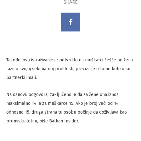
SHARE
Takođe, ovo istraživanje je potvrdilo da muškarci češće od žena
lažu o svojoj seksualnoj prošlosti, preciznije o tome koliko su
partnerki imali.
Na osnovu odgovora, zaključeno je da za žene ona iznosi
maksimalno 14, a za muškarce 15. Ako je broj veći od 14,
odnosno 15, druga strana tu osobu počinje da doživljava kao
promiskuitetnu, piše Balkan Insider.