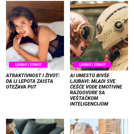
LJUBAV I STRAST
LJUBAV I STRAST
ATRAKTIVNOST I ŽIVOT:
AI UMESTO BIVŠE
DA LI LEPOTA ZAISTA
LJUBAVI: MLADI SVE
OTEŽAVA PUT
ČEŠĆE VODE EMOTIVNE
RAZGOVORE SA
VEŠTAČKOM
INTELIGENCIJOM