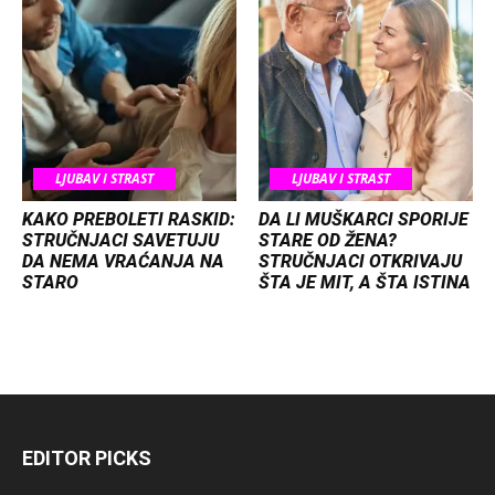
LJUBAV I STRAST
LJUBAV I STRAST
KAKO PREBOLETI RASKID:
DA LI MUŠKARCI SPORIJE
STRUČNJACI SAVETUJU
STARE OD ŽENA?
DA NEMA VRAĆANJA NA
STRUČNJACI OTKRIVAJU
STARO
ŠTA JE MIT, A ŠTA ISTINA
EDITOR PICKS