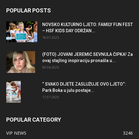
POPULAR POSTS
NOVSKO KULTURNO LJETO: FAMILY FUN FEST
– HSF KIDS DAY ODRŽAN...
18.07.2025
(FOTO) JOVANI JEREMIĆ SEVNULA ČIPKA! Za
ovaj stajling inspiraciju pronašla u...
08.04.2023
“ SVAKO DIJETE ZASLUŽUJE OVO LJETO“:
Park Boka u julu postaje...
17.07.2025
POPULAR CATEGORY
VIP NEWS
3246