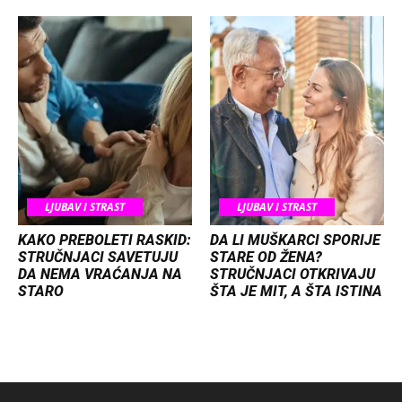
LJUBAV I STRAST
LJUBAV I STRAST
KAKO PREBOLETI RASKID:
DA LI MUŠKARCI SPORIJE
STRUČNJACI SAVETUJU
STARE OD ŽENA?
DA NEMA VRAĆANJA NA
STRUČNJACI OTKRIVAJU
STARO
ŠTA JE MIT, A ŠTA ISTINA