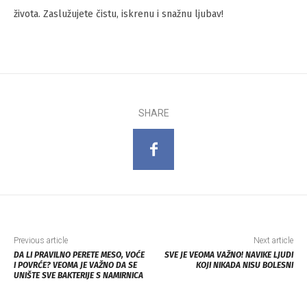
života. Zaslužujete čistu, iskrenu i snažnu ljubav!
SHARE
Previous article
Next article
DA LI PRAVILNO PERETE MESO, VOĆE
SVE JE VEOMA VAŽNO! NAVIKE LJUDI
I POVRĆE? VEOMA JE VAŽNO DA SE
KOJI NIKADA NISU BOLESNI
UNIŠTE SVE BAKTERIJE S NAMIRNICA