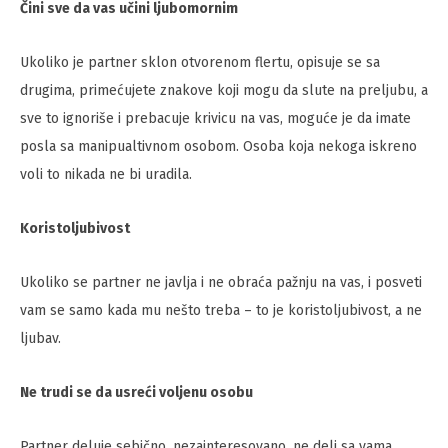
Čini sve da vas učini ljubomornim
Ukoliko je partner sklon otvorenom flertu, opisuje se sa
drugima, primećujete znakove koji mogu da slute na preljubu, a
sve to ignoriše i prebacuje krivicu na vas, moguće je da imate
posla sa manipualtivnom osobom. Osoba koja nekoga iskreno
voli to nikada ne bi uradila.
Koristoljubivost
Ukoliko se partner ne javlja i ne obraća pažnju na vas, i posveti
vam se samo kada mu nešto treba – to je koristoljubivost, a ne
ljubav.
Ne trudi se da usreći voljenu osobu
Partner deluje sebično, nezainteresovano, ne deli sa vama