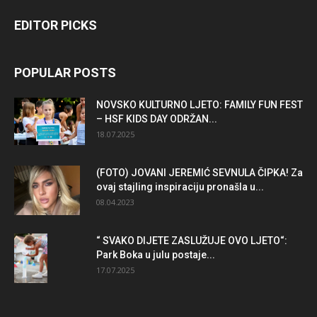
EDITOR PICKS
POPULAR POSTS
NOVSKO KULTURNO LJETO: FAMILY FUN FEST
– HSF KIDS DAY ODRŽAN...
18.07.2025
(FOTO) JOVANI JEREMIĆ SEVNULA ČIPKA! Za
ovaj stajling inspiraciju pronašla u...
08.04.2023
“ SVAKO DIJETE ZASLUŽUJE OVO LJETO“:
Park Boka u julu postaje...
17.07.2025