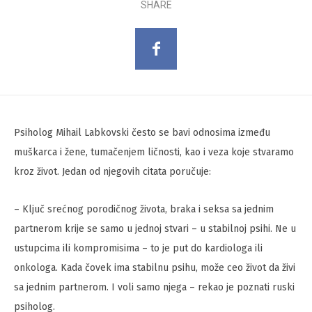
SHARE
Psiholog Mihail Labkovski često se bavi odnosima između
muškarca i žene, tumačenjem ličnosti, kao i veza koje stvaramo
kroz život. Jedan od njegovih citata poručuje:
– Ključ srećnog porodičnog života, braka i seksa sa jednim
partnerom krije se samo u jednoj stvari – u stabilnoj psihi. Ne u
ustupcima ili kompromisima – to je put do kardiologa ili
onkologa. Kada čovek ima stabilnu psihu, može ceo život da živi
sa jednim partnerom. I voli samo njega – rekao je poznati ruski
psiholog.