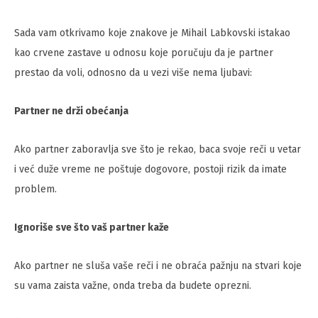
Sada vam otkrivamo koje znakove je Mihail Labkovski istakao
kao crvene zastave u odnosu koje poručuju da je partner
prestao da voli, odnosno da u vezi više nema ljubavi:
Partner ne drži obećanja
Ako partner zaboravlja sve što je rekao, baca svoje reči u vetar
i već duže vreme ne poštuje dogovore, postoji rizik da imate
problem.
Ignoriše sve što vaš partner kaže
Ako partner ne sluša vaše reči i ne obraća pažnju na stvari koje
su vama zaista važne, onda treba da budete oprezni.