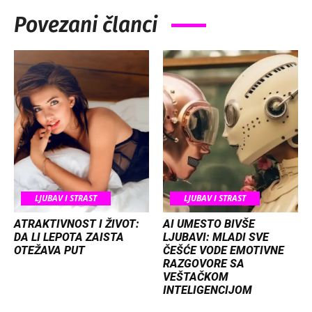
Povezani članci
LJUBAV I STRAST
LJUBAV I STRAST
ATRAKTIVNOST I ŽIVOT:
AI UMESTO BIVŠE
DA LI LEPOTA ZAISTA
LJUBAVI: MLADI SVE
OTEŽAVA PUT
ČEŠĆE VODE EMOTIVNE
RAZGOVORE SA
VEŠTAČKOM
INTELIGENCIJOM