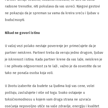
radosne trenutke, niti pokušava da vas usreći. Njegovi gestovi
ne pokazuju da je spreman sa vama da kreira sreću i ljubav u
budućnsopti.
Nikad ne govori istinu
U vašoj vezi polako nestaje poverenje jer primećujete da je
partner neiskren. Partneri treba da veruju jedno drugom, ljubav
je iskrenost i istina. Kada partner krene da vas laže, neiskren je
i ne pihvata odgovornost za te laži , važno je da osvestite da se
tako ne ponaša osoba koja voli.
U životu izaberite da budete sa ljudima koji vas cene, volei
poštuju, zaslužujete i više od toga. Svako ostajanje u
toksičnomodnosu u kojem vam druga strana ne uzvraća
osećanja nepovoljno utiče na vaše zdravlje, energiju i kvalitet